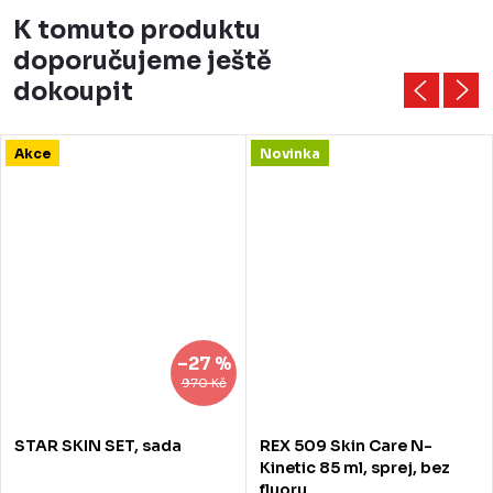
K tomuto produktu
doporučujeme ještě
dokoupit
Akce
Novinka
–27 %
970 Kč
STAR SKIN SET, sada
REX 509 Skin Care N-
Kinetic 85 ml, sprej, bez
fluoru