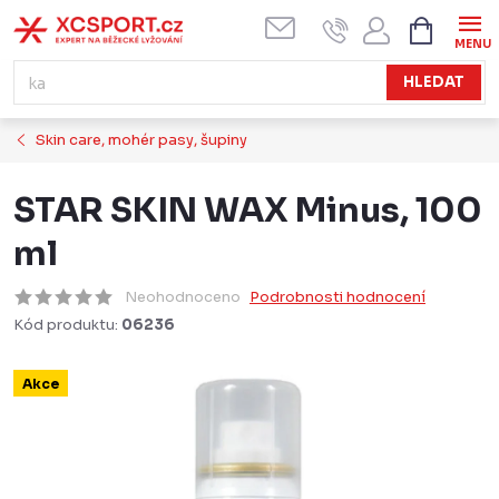
Přejít
NÁKUPN
KOŠÍK
na
obsah
HLEDAT
Skin care, mohér pasy, šupiny
STAR SKIN WAX Minus, 100
ml
Neohodnoceno
Podrobnosti hodnocení
Kód produktu:
06236
Akce