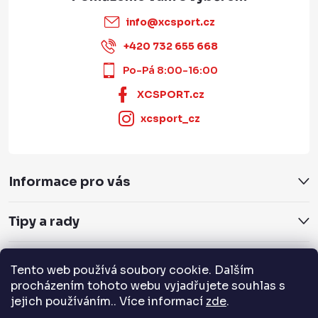
info
@
xcsport.cz
+420 732 655 668
Po-Pá 8:00-16:00
XCSPORT.cz
xcsport_cz
Informace pro vás
Tipy a rady
Servis a služby
Tento web používá soubory cookie. Dalším
procházením tohoto webu vyjadřujete souhlas s
Přijímáme online platby
jejich používáním.. Více informací
zde
.