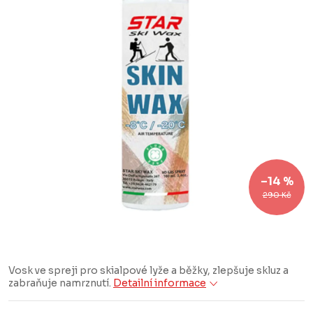
–14 %
290 Kč
Vosk ve spreji pro skialpové lyže a běžky, zlepšuje skluz a
zabraňuje namrznutí.
Detailní informace