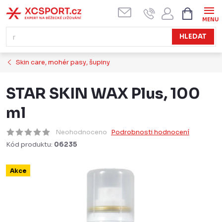
Přejít
NÁKUPN
KOŠÍK
na
obsah
HLEDAT
Skin care, mohér pasy, šupiny
STAR SKIN WAX Plus, 100
ml
Neohodnoceno
Podrobnosti hodnocení
Kód produktu:
06235
Akce