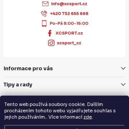
info
@
xcsport.cz
+420 732 655 668
Po-Pá 8:00-16:00
XCSPORT.cz
xcsport_cz
Informace pro vás
Tipy a rady
Servis a služby
Tento web používá soubory cookie. Dalším
procházením tohoto webu vyjadřujete souhlas s
Přijímáme online platby
jejich používáním.. Více informací
zde
.