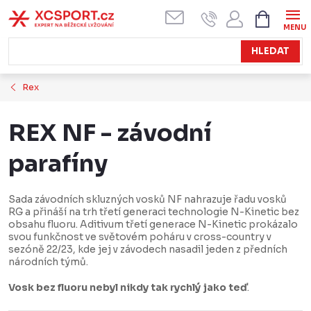
Přejít
NÁKUPN
KOŠÍK
na
obsah
HLEDAT
Rex
REX NF - závodní
parafíny
Sada závodních skluzných vosků NF nahrazuje řadu vosků
RG a přináší na trh třetí generaci technologie N-Kinetic bez
obsahu fluoru. Aditivum třetí generace N-Kinetic prokázalo
svou funkčnost ve světovém poháru v cross-country v
sezóně 22/23, kde jej v závodech nasadil jeden z předních
národních týmů.
Vosk bez fluoru nebyl nikdy tak rychlý jako teď
.