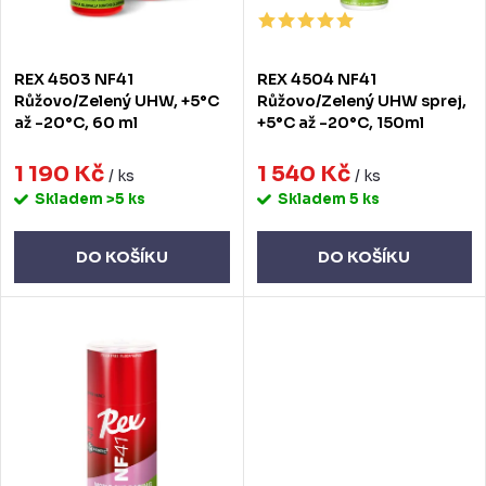
o
r
d
o
REX 4503 NF41
REX 4504 NF41
u
d
Růžovo/Zelený UHW, +5°C
Růžovo/Zelený UHW sprej,
až -20°C, 60 ml
+5°C až -20°C, 150ml
k
u
t
1 190 Kč
1 540 Kč
k
/ ks
/ ks
Skladem
>5 ks
Skladem
5 ks
ů
t
ů
DO KOŠÍKU
DO KOŠÍKU