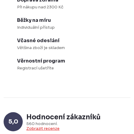
í
n
Při nákupu nad 2300 Kč
p
k
Běžky na míru
r
o
Individuální přístup
v
v
k
á
Včasné odeslání
y
Většina zboží je skladem
n
v
í
Věrnostní program
ý
Registrací ušetříte
p
i
s
u
Hodnocení zákazníků
5,0
560 hodnocení
Zobrazit recenze