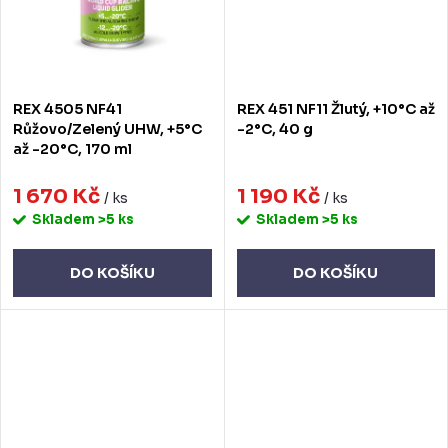
REX 4505 NF41
REX 451 NF11 Žlutý, +10°C až
Růžovo/Zelený UHW, +5°C
-2°C, 40 g
až -20°C, 170 ml
1 670 Kč
1 190 Kč
/ ks
/ ks
Skladem
>5 ks
Skladem
>5 ks
DO KOŠÍKU
DO KOŠÍKU