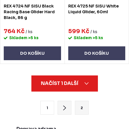
REX 4724 NF SISU Black
REX 4725 NF SISU White
Racing Base Glider Hard
Liquid Glider, 60ml
Black, 86 g
764 Kč
599 Kč
/ ks
/ ks
Skladem
>5 ks
Skladem
>5 ks
DO KOŠÍKU
DO KOŠÍKU
O
NAČÍST 1 DALŠÍ
v
l
á
S
1
2
d
t
a
r
c
á
Doprava zdrama