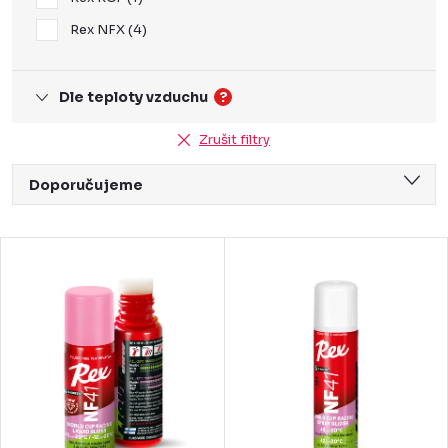
Rex NFX
4
Dle teploty vzduchu
?
Zrušit filtry
Ř
Doporučujeme
a
Nejlevnější
z
V
Nejdražší
e
ý
Nejprodávanější
n
p
Abecedně
í
i
p
s
r
p