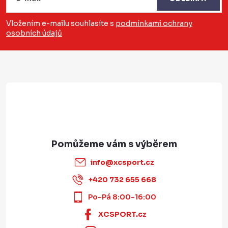
p
a
Vložením e-mailu souhlasíte s
podmínkami ochrany
osobních údajů
t
í
info
@
xcsport.cz
+420 732 655 668
Po-Pá 8:00-16:00
XCSPORT.cz