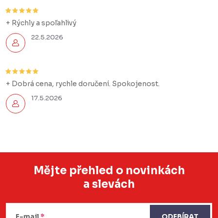
+ Rýchly a spoľahlivý
22.5.2026
+ Dobrá cena, rychle doručení. Spokojenost.
17.5.2026
Mějte přehled o novinkách
a slevách
Z
á
E-mail
ODEBÍRAT