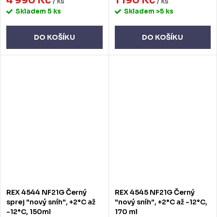
4 990 Kč
1 190 Kč
/ ks
/ ks
Skladem
5 ks
Skladem
>5 ks
DO KOŠÍKU
DO KOŠÍKU
REX 4544 NF21G Černý
REX 4545 NF21G Černý
sprej "nový sníh", +2°C až
"nový sníh", +2°C až -12°C,
-12°C, 150ml
170 ml