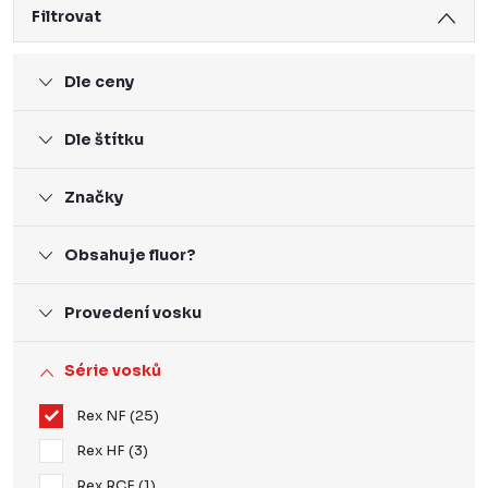
Filtrovat
Dle ceny
Dle štítku
Značky
Obsahuje fluor?
Provedení vosku
Série vosků
Rex NF
25
Rex HF
3
Rex RCF
1