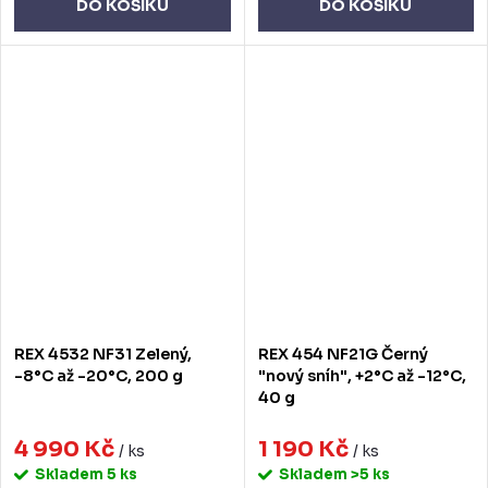
DO KOŠÍKU
DO KOŠÍKU
REX 4532 NF31 Zelený,
REX 454 NF21G Černý
-8°C až -20°C, 200 g
"nový sníh", +2°C až -12°C,
40 g
4 990 Kč
1 190 Kč
/ ks
/ ks
Skladem
5 ks
Skladem
>5 ks