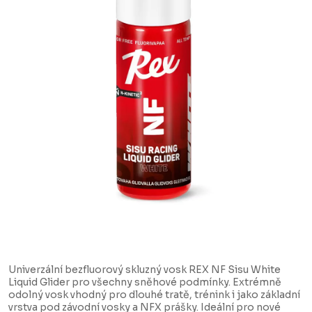
Univerzální bezfluorový skluzný vosk REX NF Sisu White
Liquid Glider pro všechny sněhové podmínky. Extrémně
odolný vosk vhodný pro dlouhé tratě, trénink i jako základní
vrstva pod závodní vosky a NFX prášky. Ideální pro nové