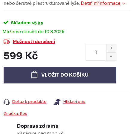
nebo čerstvě přestrukturované lyže.
Detailní informace
Skladem
>5 ks
10.8.2026
Možnosti doručení
599 Kč
Měrná
cena:
VLOŽIT DO KOŠÍKU
Dotaz k produktu
Hlídací pes
Značka:
Rex
Doprava zdrama
Při nákupu nad 2300 Kč