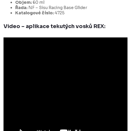
Objem:
60 ml
Řada:
NF – Sisu Racing Base Glider
Katalogové číslo:
4725
Video – aplikace tekutých vosků REX: