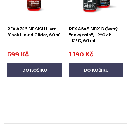
REX 4726 NF SISU Hard
REX 4543 NF21G Černý
Black Liquid Glider, 60ml
"nový sníh", +2°C až
-12°C, 60 ml
599 Kč
1 190 Kč
DO KOŠÍKU
DO KOŠÍKU