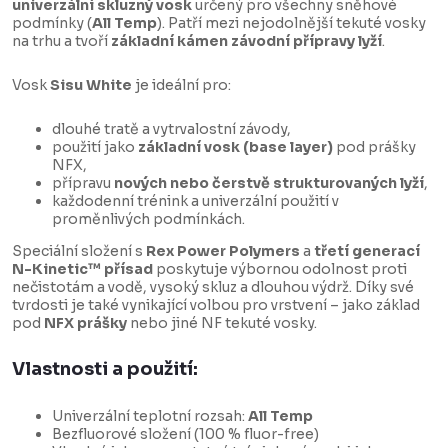
univerzální skluzný vosk
určený pro všechny sněhové
podmínky (
All Temp
). Patří mezi nejodolnější tekuté vosky
na trhu a tvoří
základní kámen závodní přípravy lyží
.
Vosk
Sisu White
je ideální pro:
dlouhé tratě a vytrvalostní závody,
použití jako
základní vosk (base layer)
pod prášky
NFX,
přípravu
nových nebo čerstvě strukturovaných lyží
,
každodenní trénink a univerzální použití v
proměnlivých podmínkách.
Speciální složení s
Rex Power Polymers
a
třetí generací
N-Kinetic™ přísad
poskytuje výbornou odolnost proti
nečistotám a vodě, vysoký skluz a dlouhou výdrž. Díky své
tvrdosti je také vynikající volbou pro vrstvení – jako základ
pod
NFX prášky
nebo jiné NF tekuté vosky.
Vlastnosti a použití:
Univerzální teplotní rozsah:
All Temp
Bezfluorové složení (100 % fluor-free)