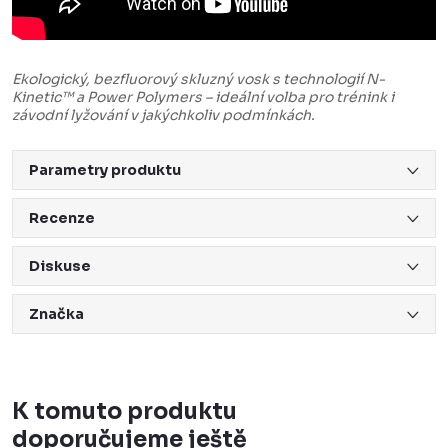
Ekologický, bezfluorový skluzný vosk s technologií N-
Kinetic™ a Power Polymers – ideální volba pro trénink i
závodní lyžování v jakýchkoliv podmínkách.
Parametry produktu
Recenze
Diskuse
Značka
K tomuto produktu
doporučujeme ještě