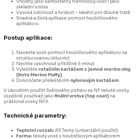
Vhodný jako samostatný tréninkový vosk i jako
základní vrstva
Vysoká odolnost a tvrdost – ideální pro dlouhé tratě
Snadná a čistá aplikace pomocí houbičkového
aplikátoru
Postup aplikace:
Naneste vosk pomocí houbičkového aplikátoru na
strukturovanou skluznici.
Nechte zaschnout přibližně 5 minut.
Vyleštěte
rotačním kartáčem z jemné merino vlny
(Roto Merino Fluffy)
.
Dokončete přeleštěním
nylonovým kartáčem
.
V závodním použití Světového poháru se NF tekuté vosky
úspěšně používají jako
finální vrstva (top coat)
na
práškové vosky NFX.
Technické parametry:
Teplotní rozsah:
All Temp (univerzální použití)
Forma:
tekutý vosk s houbičkovým aplikátorem