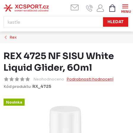
Přejít
NÁKUPN
KOŠÍK
na
obsah
HLEDAT
Rex
REX 4725 NF SISU White
Liquid Glider, 60ml
Neohodnoceno
Podrobnosti hodnocení
Kód produktu:
RX_4725
Novinka