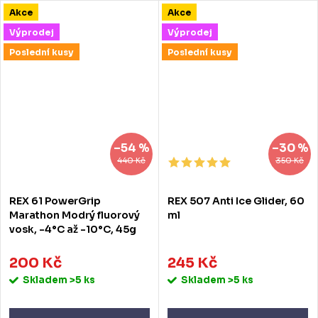
Akce
Akce
Výprodej
Výprodej
Poslední kusy
Poslední kusy
–54 %
–30 %
440 Kč
350 Kč
REX 61 PowerGrip
REX 507 Anti Ice Glider, 60
Marathon Modrý fluorový
ml
vosk, -4°C až -10°C, 45g
200 Kč
245 Kč
Skladem
>5 ks
Skladem
>5 ks