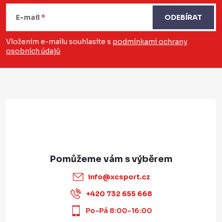
á
E-mail
ODEBÍRAT
p
a
Vložením e-mailu souhlasíte s
podmínkami ochrany
osobních údajů
t
í
info
@
xcsport.cz
+420 732 655 668
Po-Pá 8:00-16:00