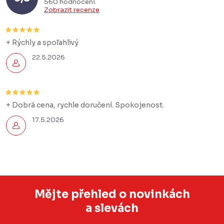
560 hodnocení
Zobrazit recenze
+ Rýchly a spoľahlivý
22.5.2026
+ Dobrá cena, rychle doručení. Spokojenost.
17.5.2026
Mějte přehled o novinkách
a slevách
Z