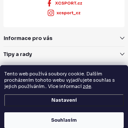
XCSPORT.cz
xcsport_cz
Informace pro vás
Tipy a rady
Servis a služby
Tento web používá soubory cookie. Dalším
procházením tohoto webu vyjadřujete souhlas s
Přijímáme online platby
jejich používáním.. Více informací
zde
.
Nastavení
Copyright 2026
XCSPORT.cz
. Všechna práva vyhrazena.
Souhlasím
Vytvořil Shoptet