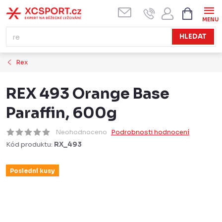
Přejít
NÁKUPN
KOŠÍK
na
obsah
HLEDAT
Rex
REX 493 Orange Base
Paraffin, 600g
Neohodnoceno
Podrobnosti hodnocení
Kód produktu:
RX_493
Poslední kusy