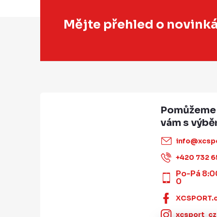
Z
Mějte přehled o novink
á
p
a
t
í
info
@
xcsp
+420 732 6
Po-Pá 8:0
0
XCSPORT.
xcsport_cz