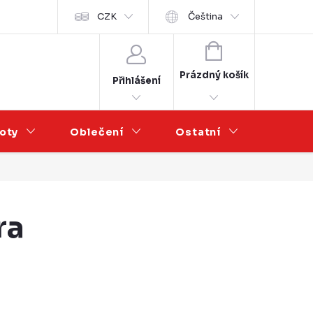
Velkoobchod
CZK
Čeština
NÁKUPNÍ
KOŠÍK
Prázdný košík
Přihlášení
oty
Oblečení
Ostatní
Výprod
ra