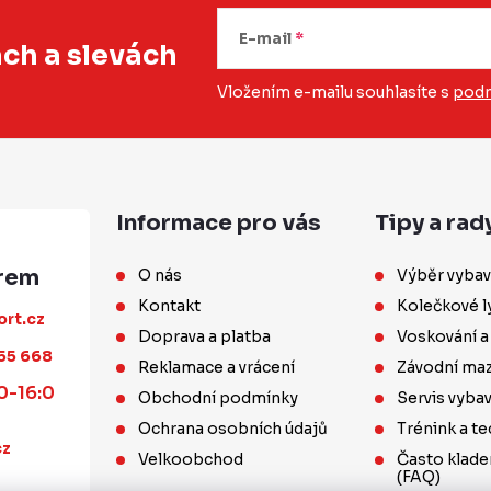
E-mail
ách
a slevách
Vložením e-mailu souhlasíte s
podm
Informace pro vás
Tipy a rad
O nás
Výběr vybav
Kontakt
Kolečkové l
ort.cz
Doprava a platba
Voskování a
55 668
Reklamace a vrácení
Závodní maz
0-16:0
Obchodní podmínky
Servis vyba
Ochrana osobních údajů
Trénink a te
cz
Velkoobchod
Často klade
(FAQ)