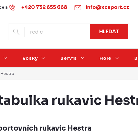
+420 732 655 668
info@xcsport.cz
e a vrácení
Obchodní podmínky
Ochrana osobních údajů
HLEDAT
Vosky
Servis
Hole
B
c Hestra
 tabulka rukavic Hest
sportovních rukavic Hestra