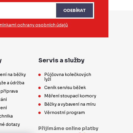
ODEBÍRAT
ínkami ochrany osobních údajů
y
Servis a služby
ení na běžky
Půjčovna kolečkových
lyží
yže a údržba
Ceník servisu běžek
 příprava
Měření stoupací komory
ání
Běžky a vybavení na míru
vení
Věrnostní program
chnika
né dotazy
Přijímáme online platby