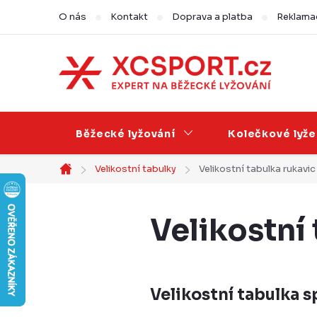
Přejít
O nás
Kontakt
Doprava a platba
Reklamac
na
obsah
Běžecké lyžování
Kolečkové lyže
Velikostní tabulky
Velikostní tabulka rukavi
Domů
Velikostní
Velikostní tabulka 