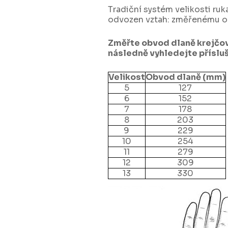
Tradiční systém velikosti ruka
odvozen vztah: změřenému ob
Změřte obvod dlaně krejčov
následně vyhledejte příslu
Velikost
Obvod dlaně (mm)
5
127
6
152
7
178
8
203
9
229
10
254
11
279
12
309
13
330