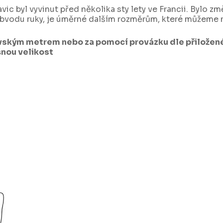
vic byl vyvinut před několika sty lety ve Francii. Bylo zm
vodu ruky, je úměrné dalším rozměrům, které můžeme n
ským metrem nebo za pomocí provázku dle přiložené
šnou velikost