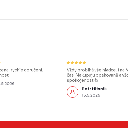
ena, rychle doručení.
Vždy probíhá vše hladce, i na 
ost.
čas. Nakupuju opakovaně a vž
spokojenost 👍
7.5.2026
Petr Hlisník
15.5.2026