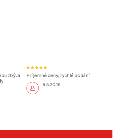
řadu zbývá
Příjemné ceny, rychlé dodání.
dy
6.5.2026