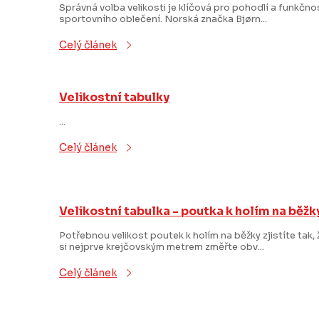
p
Správná volba velikosti je klíčová pro pohodlí a funkčno
sportovního oblečení. Norská značka Bjørn...
i
Celý článek
s
č
Velikostní tabulky
l
...
á
Celý článek
n
k
Velikostní tabulka - poutka k holím na běžk
ů
Potřebnou velikost poutek k holím na běžky zjistíte tak, 
si nejprve krejčovským metrem změřte obv...
Celý článek