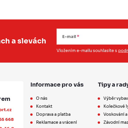
E-mail
ách
a slevách
Vložením e-mailu souhlasíte s
podm
Informace pro vás
Tipy a rad
O nás
Výběr vybav
Kontakt
Kolečkové l
ort.cz
Doprava a platba
Voskování a
55 668
Reklamace a vrácení
Závodní maz