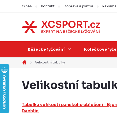
Přejít
O nás
Kontakt
Doprava a platba
Reklamac
na
obsah
Běžecké lyžování
Kolečkové lyže
Velikostní tabulky
Domů
Velikostní tabul
V
Tabulka velikostí pánského oblečení - Bjor
ý
Daehlie