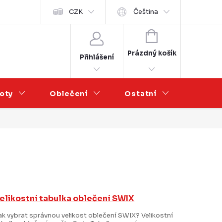
Velkoobchod
CZK
Čeština
NÁKUPNÍ
KOŠÍK
Prázdný košík
Přihlášení
oty
Oblečení
Ostatní
Výprod
elikostní tabulka oblečení SWIX
ak vybrat správnou velikost oblečení SWIX? Velikostní