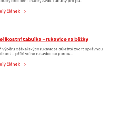
abulky oblečení značky Swix. Tabulky pro pá...
elý článek
elikostní tabulka - rukavice na běžky
ři výběru běžkařských rukavic je důležité zvolit správnou
elikost – příliš volné rukavice se posou...
elý článek