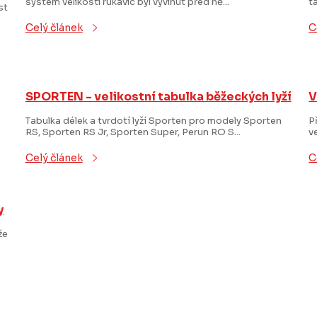
systém velikosti rukavic byl vyvinut před ně...
t
st
Celý článek
C
SPORTEN - velikostní tabulka běžeckých lyží
V
Tabulka délek a tvrdotí lyží Sporten pro modely Sporten
P
RS, Sporten RS Jr, Sporten Super, Perun RO S...
v
Celý článek
C
y
že