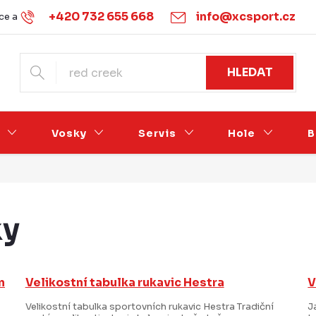
+420 732 655 668
info@xcsport.cz
e a vrácení
Obchodní podmínky
Ochrana osobních údajů
HLEDAT
Vosky
Servis
Hole
B
ky
n
Velikostní tabulka rukavic Hestra
V
Velikostní tabulka sportovních rukavic Hestra Tradiční
J