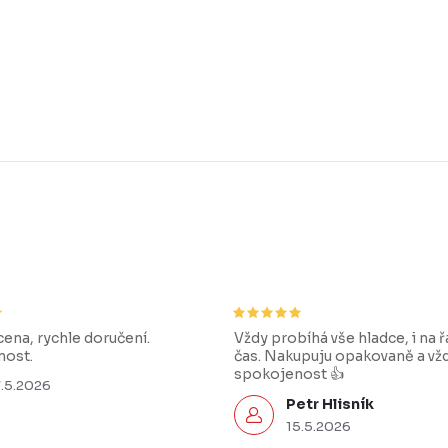
ena, rychle doručení.
Vždy probíhá vše hladce, i na 
ost.
čas. Nakupuju opakovaně a vž
spokojenost 👍
7.5.2026
Petr Hlisník
15.5.2026