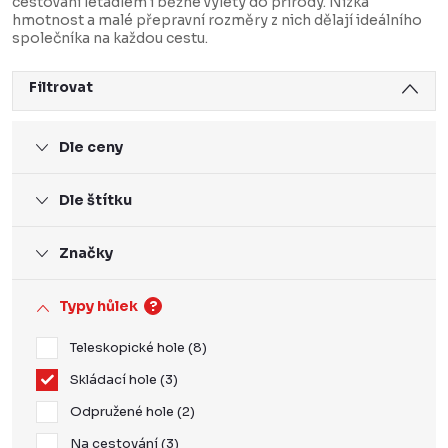
cestování letadlem i běžné výlety do přírody. Nízká
hmotnost a malé přepravní rozměry z nich dělají ideálního
společníka na každou cestu.
Filtrovat
Dle ceny
Dle štítku
Značky
Typy hůlek
?
Teleskopické hole
8
Skládací hole
3
Odpružené hole
2
Na cestování
3