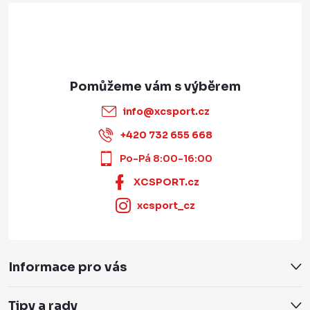
info
@
xcsport.cz
+420 732 655 668
Po-Pá 8:00-16:00
XCSPORT.cz
xcsport_cz
Informace pro vás
Tipy a rady