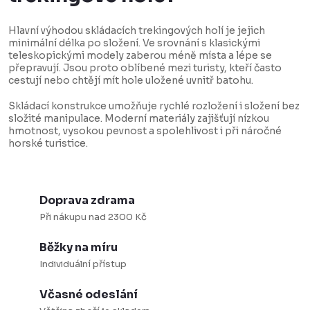
d
Hlavní výhodou skládacích trekingových holí je jejich
a
minimální délka po složení. Ve srovnání s klasickými
c
teleskopickými modely zaberou méně místa a lépe se
přepravují. Jsou proto oblíbené mezi turisty, kteří často
í
cestují nebo chtějí mít hole uložené uvnitř batohu.
p
Skládací konstrukce umožňuje rychlé rozložení i složení bez
r
složité manipulace. Moderní materiály zajišťují nízkou
v
hmotnost, vysokou pevnost a spolehlivost i při náročné
horské turistice.
k
y
v
Doprava zdrama
ý
Při nákupu nad 2300 Kč
p
i
Běžky na míru
Individuální přístup
s
u
Včasné odeslání