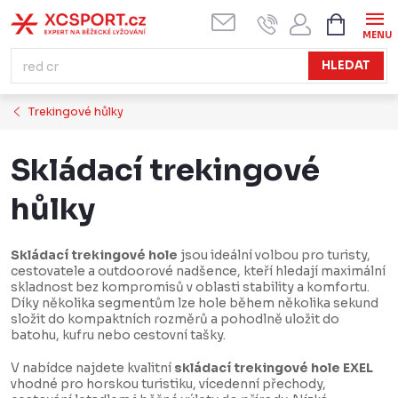
Přejít
NÁKUPN
KOŠÍK
na
obsah
HLEDAT
Trekingové hůlky
Skládací trekingové
hůlky
Skládací trekingové hole
jsou ideální volbou pro turisty,
cestovatele a outdoorové nadšence, kteří hledají maximální
skladnost bez kompromisů v oblasti stability a komfortu.
Díky několika segmentům lze hole během několika sekund
složit do kompaktních rozměrů a pohodlně uložit do
batohu, kufru nebo cestovní tašky.
V nabídce najdete kvalitní
skládací trekingové hole EXEL
vhodné pro horskou turistiku, vícedenní přechody,