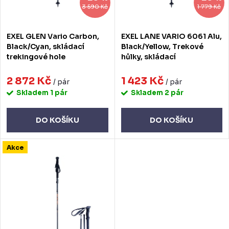
o
r
3 590 Kč
1 779 Kč
d
o
EXEL GLEN Vario Carbon,
EXEL LANE VARIO 6061 Alu,
u
d
Black/Cyan, skládací
Black/Yellow, Trekové
trekingové hole
hůlky, skládací
k
u
t
2 872 Kč
1 423 Kč
k
/ pár
/ pár
Skladem
1 pár
Skladem
2 pár
ů
t
ů
DO KOŠÍKU
DO KOŠÍKU
Akce