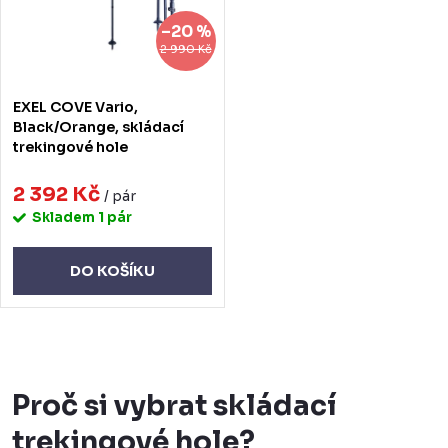
–20 %
2 990 Kč
EXEL COVE Vario,
Black/Orange, skládací
trekingové hole
2 392 Kč
/ pár
Skladem
1 pár
DO KOŠÍKU
O
v
Proč si vybrat skládací
l
trekingové hole?
á