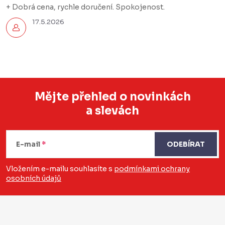
+ Dobrá cena, rychle doručení. Spokojenost.
17.5.2026
Mějte přehled o novinkách
a slevách
Z
á
E-mail
ODEBÍRAT
p
a
Vložením e-mailu souhlasíte s
podmínkami ochrany
osobních údajů
t
í