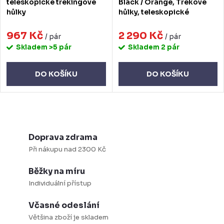
teleskopické trekingové
Black / Orange, Trekové
hůlky
hůlky, teleskopické
967 Kč
2 290 Kč
/ pár
/ pár
Skladem
>5 pár
Skladem
2 pár
DO KOŠÍKU
DO KOŠÍKU
O
v
Doprava zdrama
l
Při nákupu nad 2300 Kč
á
Běžky na míru
d
Individuální přístup
a
c
Včasné odeslání
í
Většina zboží je skladem