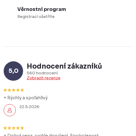
p
Věrnostní program
r
Registrací ušetříte
v
k
y
v
ý
p
Hodnocení zákazníků
5,0
i
560 hodnocení
Zobrazit recenze
s
u
+ Rýchly a spoľahlivý
22.5.2026
+ Dobrá cena, rychle doručení. Spokojenost.