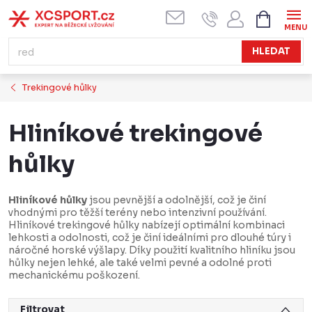
Přejít
NÁKUPN
KOŠÍK
na
obsah
HLEDAT
Trekingové hůlky
Hliníkové trekingové
hůlky
Hliníkové hůlky
jsou pevnější a odolnější, což je činí
vhodnými pro těžší terény nebo intenzivní používání.
Hliníkové trekingové hůlky nabízejí optimální kombinaci
lehkosti a odolnosti, což je činí ideálními pro dlouhé túry i
náročné horské výšlapy. Díky použití kvalitního hliníku jsou
hůlky nejen lehké, ale také velmi pevné a odolné proti
mechanickému poškození.
Filtrovat