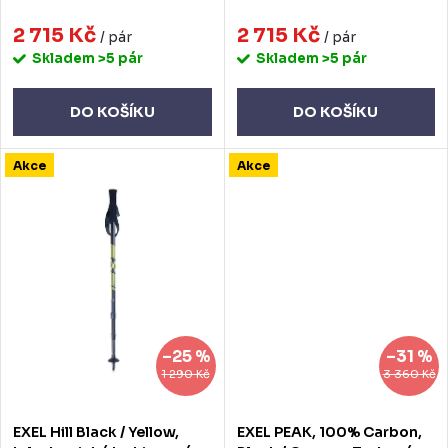
k
u
t
2 715 Kč
2 715 Kč
k
/ pár
/ pár
Skladem
>5 pár
Skladem
>5 pár
ů
t
ů
DO KOŠÍKU
DO KOŠÍKU
Akce
Akce
–25 %
–31 %
1 290 Kč
3 360 Kč
EXEL Hill Black / Yellow,
EXEL PEAK, 100% Carbon,