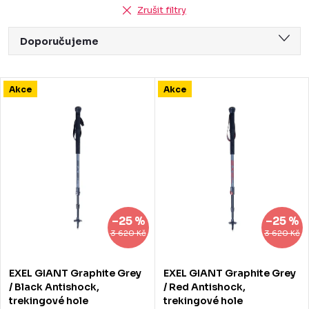
Zrušit filtry
Ř
Doporučujeme
a
Nejlevnější
z
V
Akce
Akce
Nejdražší
e
ý
Nejprodávanější
n
p
Abecedně
í
i
p
s
r
p
–25 %
–25 %
o
r
3 620 Kč
3 620 Kč
d
o
EXEL GIANT Graphite Grey
EXEL GIANT Graphite Grey
u
d
/ Black Antishock,
/ Red Antishock,
trekingové hole
trekingové hole