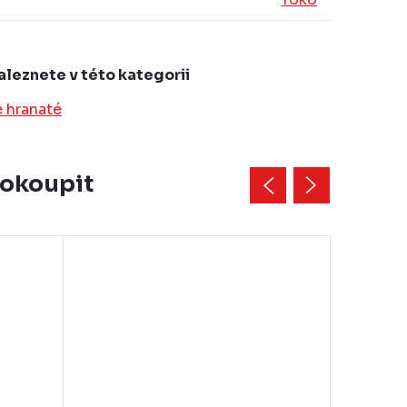
aleznete v této kategorii
e hranaté
dokoupit
Akce