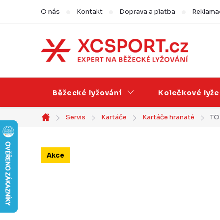
Přejít
O nás
Kontakt
Doprava a platba
Reklamac
na
obsah
Běžecké lyžování
Kolečkové lyže
Servis
Kartáče
Kartáče hranaté
TO
Domů
Akce