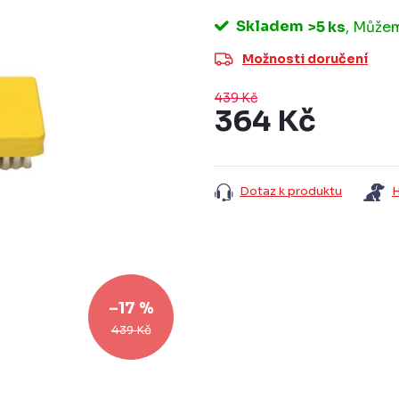
Skladem
>5 ks
Možnosti doručení
439 Kč
364 Kč
Měrná
cena:
Dotaz k produktu
H
–17 %
439 Kč