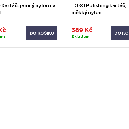
Kartáč, jemný nylon na
TOKO Polishing kartáč,
d
měkký nylon
Kč
389 Kč
DO KOŠÍKU
DO KO
em
Skladem