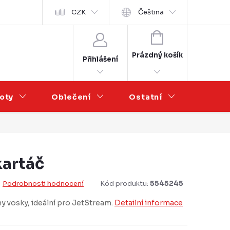
Velkoobchod
CZK
Čeština
NÁKUPNÍ
KOŠÍK
Prázdný košík
Přihlášení
oty
Oblečení
Ostatní
Výprod
artáč
Podrobnosti hodnocení
Kód produktu:
5545245
y vosky, ideální pro JetStream.
Detailní informace