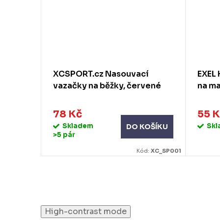
 -1°C
XCSPORT.cz Nasouvací
EXEL 
vazačky na běžky, červené
na ma
78 Kč
55 
KOŠÍKU
Skladem
Sk
DO KOŠÍKU
>5 pár
d:
SW_V0040
Kód:
XC_SP001
High-contrast mode