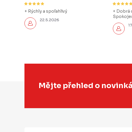
+ Rýchly a spoľahlivý
+ Dobrá c
Spokojen
22.5.2026
1
Z
Mějte přehled o novink
á
p
a
t