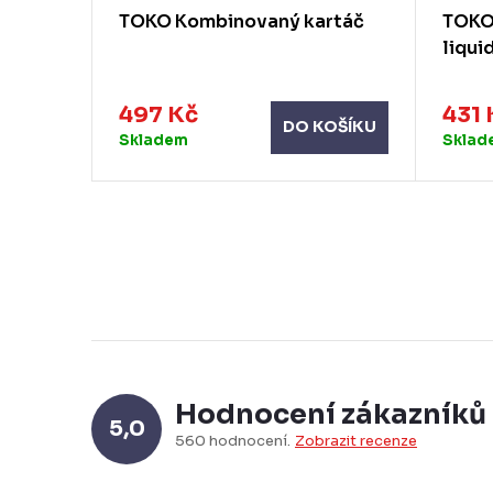
černý
TOKO Kombinovaný kartáč
TOKO 
liqui
497 Kč
431 
KOŠÍKU
DO KOŠÍKU
Skladem
Sklad
Hodnocení zákazníků
5,0
560 hodnocení
Zobrazit recenze