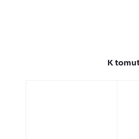
K tomut
–28 %
279 Kč