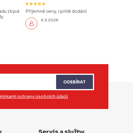
řadu zbývá
Příjemné ceny, rychlé dodání.
dy
6.5.2026
ODEBÍRAT
ínkami ochrany osobních údajů
y
Servis a služby