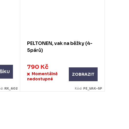
PELTONEN, vak na běžky (4-
SWIX V
5párů)
až -7°C
790 Kč
199 K
ŠÍKU
Momentálně
Skla
ZOBRAZIT
nedostupné
ód:
RX_602
Kód:
PE_VAK-5P