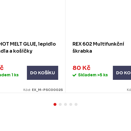
HOT MELT GLUE, lepidlo
REX 602 Multifunkční
dla a košíčky
škrabka
Kč
80 Kč
DO KOŠÍKU
DO KO
ladem
1 ks
Skladem
>5 ks
Kód:
EX_M-PSC0002S
K