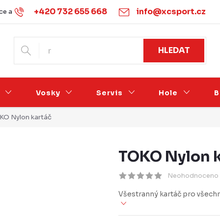
+420 732 655 668
info@xcsport.cz
e a vrácení
Obchodní podmínky
Ochrana osobních údajů
HLEDAT
Vosky
Servis
Hole
B
KO Nylon kartáč
TOKO Nylon k
Neohodnoceno
Všestranný kartáč pro všechn