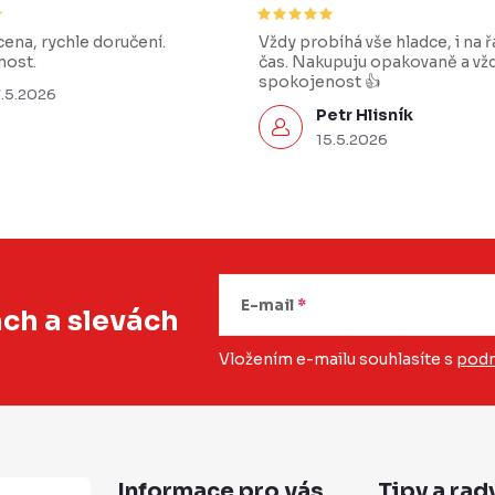
ena, rychle doručení.
Vždy probíhá vše hladce, i na 
ost.
čas. Nakupuju opakovaně a vž
spokojenost 👍
7.5.2026
Petr Hlisník
15.5.2026
E-mail
ách
a slevách
Vložením e-mailu souhlasíte s
podm
Informace pro vás
Tipy a rad