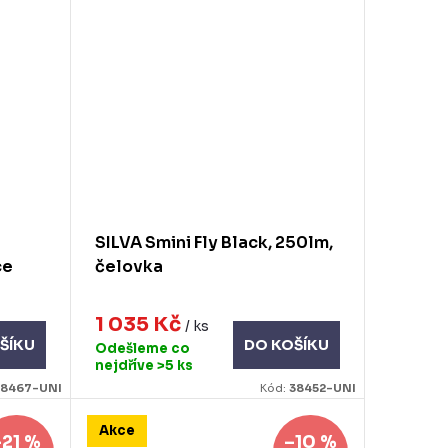
SILVA Smini Fly Black, 250lm,
ce
čelovka
1 035 Kč
/ ks
ŠÍKU
DO KOŠÍKU
Odešleme co
nejdříve
>5 ks
38467-UNI
Kód:
38452-UNI
Akce
–21 %
–10 %