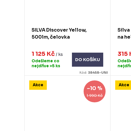
SILVA Discover Yellow,
Silva
500lm, čelovka
na h
1 125 Kč
315
/ ks
DO KOŠÍKU
Odešleme co
Odešl
nejdříve
>5 ks
nejdř
Kód:
38458-UNI
Akce
Akce
–10 %
1 990 Kč