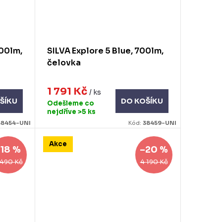
700lm,
SILVA Explore 5 Blue, 700lm,
čelovka
1 791 Kč
/ ks
ŠÍKU
DO KOŠÍKU
Odešleme co
nejdříve
>5 ks
38454-UNI
Kód:
38459-UNI
Akce
–18 %
–20 %
 490 Kč
4 190 Kč