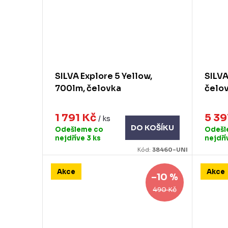
SILVA Explore 5 Yellow,
SILVA
700lm, čelovka
čelo
1 791 Kč
5 39
/ ks
DO KOŠÍKU
Odešleme co
Odešl
nejdříve
3 ks
nejdř
Kód:
38460-UNI
Akce
Akce
–10 %
490 Kč