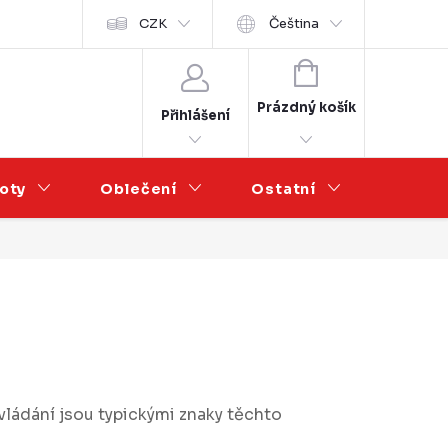
Velkoobchod
CZK
Čeština
NÁKUPNÍ
KOŠÍK
Prázdný košík
Přihlášení
oty
Oblečení
Ostatní
Výprod
ovládání jsou typickými znaky těchto