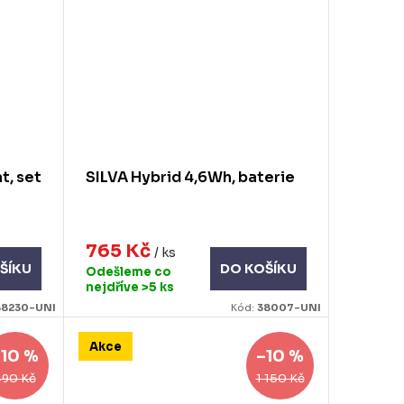
t, set
SILVA Hybrid 4,6Wh, baterie
765 Kč
/ ks
ŠÍKU
DO KOŠÍKU
Odešleme co
nejdříve
>5 ks
38230-UNI
Kód:
38007-UNI
Akce
–10 %
–10 %
490 Kč
1 150 Kč