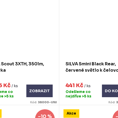
 Scout 3XTH, 350lm,
SILVA Smini Black Rear,
vka
červené světlo k čelov
5 Kč
441 Kč
/ ks
/ ks
ZOBRAZIT
DO KO
eme co
Odešleme co
íve
>5 ks
nejdříve
>5 ks
Kód:
38000-UNI
Kód:
Akce
–10 %