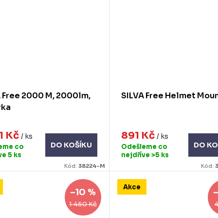
 Free 2000 M, 2000lm,
SILVA Free Helmet Moun
vka
1 Kč
891 Kč
/ ks
/ ks
DO KOŠÍKU
DO KO
eme co
Odešleme co
íve
5 ks
nejdříve
>5 ks
Kód:
38224-M
Kód:
Akce
–10 %
1 450 Kč