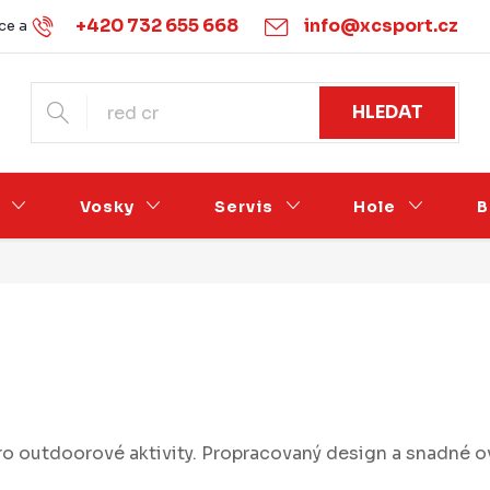
+420 732 655 668
info@xcsport.cz
e a vrácení
Obchodní podmínky
Ochrana osobních údajů
HLEDAT
Vosky
Servis
Hole
B
 pro outdoorové aktivity. Propracovaný design a snadné 