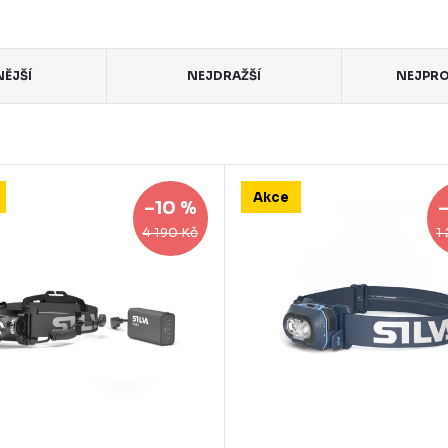
NĚJŠÍ
NEJDRAŽŠÍ
NEJPRO
Akce
–10 %
4 190 Kč
1