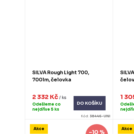
SILVA Rough Light 700,
SILVA
700lm, čelovka
čelo
2 332 Kč
1 30
/ ks
DO KOŠÍKU
Odešleme co
Odešl
nejdříve
5 ks
nejdř
Kód:
38446-UNI
Akce
Akce
–10 %