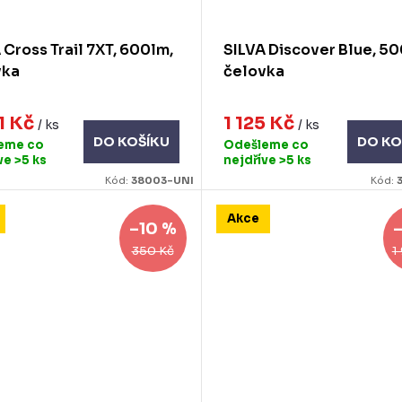
 Cross Trail 7XT, 600lm,
SILVA Discover Blue, 50
vka
čelovka
1 Kč
1 125 Kč
/ ks
/ ks
DO KOŠÍKU
DO KO
eme co
Odešleme co
íve
>5 ks
nejdříve
>5 ks
Kód:
38003-UNI
Kód:
Akce
–10 %
350 Kč
1