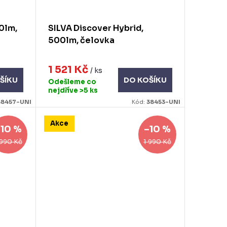
0lm,
SILVA Discover Hybrid,
500lm, čelovka
1 521 Kč
/ ks
ŠÍKU
DO KOŠÍKU
Odešleme co
nejdříve
>5 ks
38457-UNI
Kód:
38453-UNI
Akce
–10 %
–10 %
 990 Kč
1 990 Kč