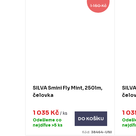
1 150 Kč
SILVA Smini Fly Mint, 250lm,
SILVA
čelovka
čelo
1 035 Kč
1 03
/ ks
DO KOŠÍKU
Odešleme co
Odešl
nejdříve
>5 ks
nejdř
Kód:
38464-UNI