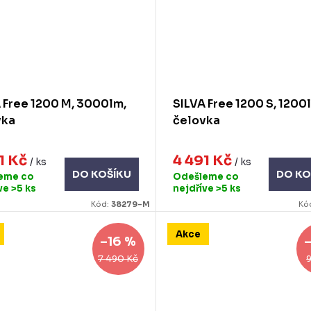
 Free 1200 M, 3000lm,
SILVA Free 1200 S, 1200
vka
čelovka
1 Kč
4 491 Kč
/ ks
/ ks
DO KOŠÍKU
DO KO
eme co
Odešleme co
íve
>5 ks
nejdříve
>5 ks
Kód:
38279-M
Kó
Akce
–16 %
7 490 Kč