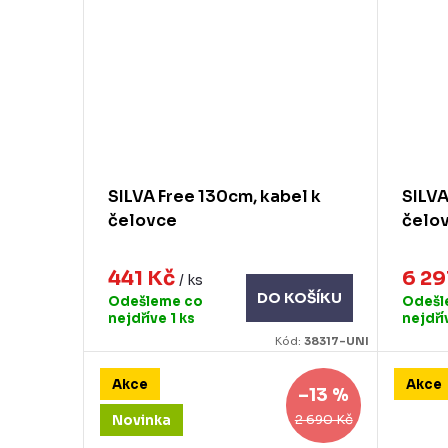
SILVA Free 130cm, kabel k
SILVA
čelovce
čelo
441 Kč
6 29
/ ks
DO KOŠÍKU
Odešleme co
Odešl
nejdříve
1 ks
nejdř
Kód:
38317-UNI
Akce
Akce
–13 %
2 690 Kč
Novinka