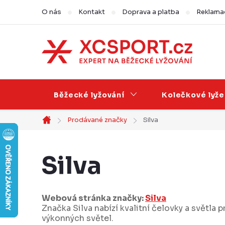
Přejít
O nás
Kontakt
Doprava a platba
Reklamac
na
obsah
Běžecké lyžování
Kolečkové lyže
Prodávané značky
Silva
Domů
Silva
Webová stránka značky:
Silva
Značka Silva nabízí kvalitní čelovky a světla
výkonných světel.