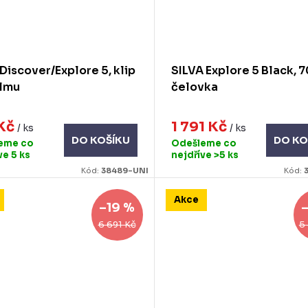
 Discover/Explore 5, klip
SILVA Explore 5 Black, 
elmu
čelovka
 Kč
1 791 Kč
/ ks
/ ks
DO KOŠÍKU
DO KO
eme co
Odešleme co
íve
5 ks
nejdříve
>5 ks
Kód:
38489-UNI
Kód:
Akce
–19 %
6 691 Kč
5