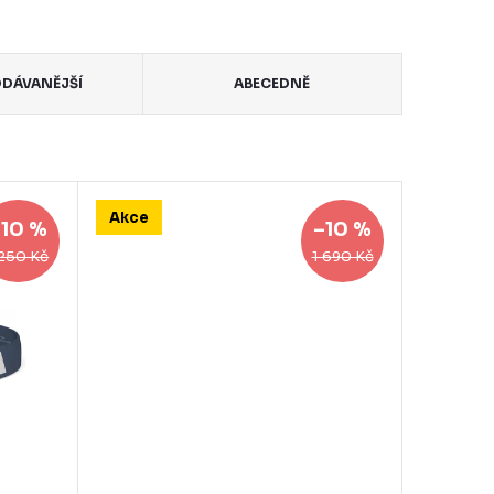
DÁVANĚJŠÍ
ABECEDNĚ
Akce
–10 %
–10 %
 250 Kč
1 690 Kč