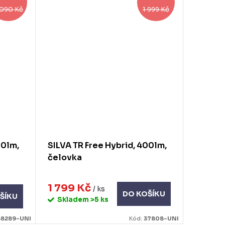
 090 Kč
1 999 Kč
00lm,
SILVA TR Free Hybrid, 400lm,
čelovka
1 799 Kč
/ ks
DO KOŠÍKU
ŠÍKU
Skladem
>5 ks
38289-UNI
Kód:
37808-UNI