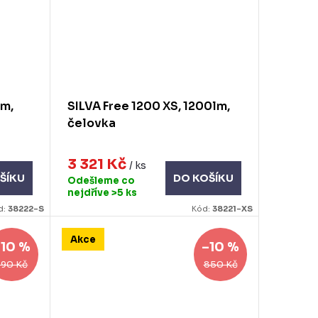
lm,
SILVA Free 1200 XS, 1200lm,
čelovka
3 321 Kč
/ ks
ŠÍKU
DO KOŠÍKU
Odešleme co
nejdříve
>5 ks
d:
38222-S
Kód:
38221-XS
Akce
–10 %
–10 %
990 Kč
850 Kč