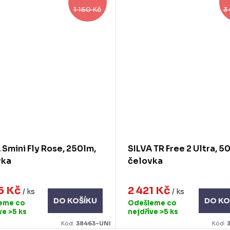
1 150 Kč
3
 Smini Fly Rose, 250lm,
SILVA TR Free 2 Ultra, 5
vka
čelovka
5 Kč
2 421 Kč
/ ks
/ ks
DO KOŠÍKU
DO KO
eme co
Odešleme co
íve
>5 ks
nejdříve
>5 ks
Kód:
38463-UNI
Kód: