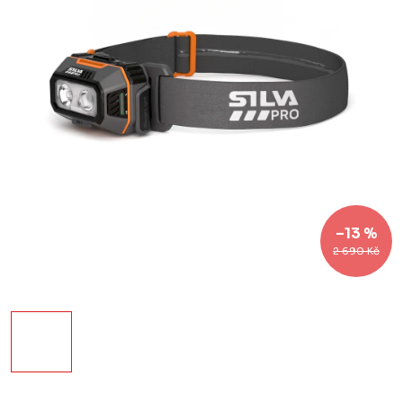
–13 %
2 690 Kč