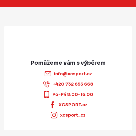
t
í
info
@
xcsport.cz
+420 732 655 668
Po-Pá 8:00-16:00
XCSPORT.cz
xcsport_cz