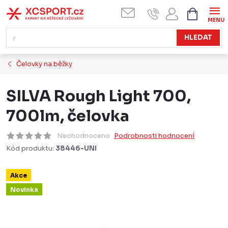
Přejít
NÁKUPN
KOŠÍK
na
obsah
HLEDAT
Čelovky na běžky
SILVA Rough Light 700,
700lm, čelovka
Neohodnoceno
Podrobnosti hodnocení
Kód produktu:
38446-UNI
Akce
Novinka