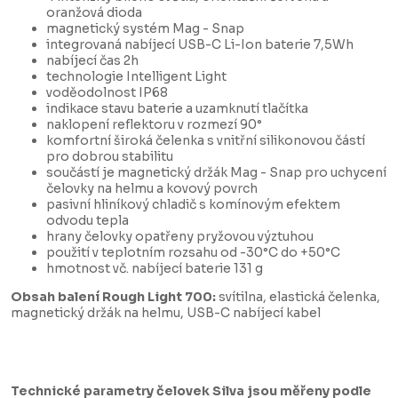
oranžová dioda
magnetický systém Mag - Snap
integrovaná nabíjecí USB-C Li-Ion baterie 7,5Wh
nabíjecí čas 2h
technologie Intelligent Light
voděodolnost IP68
indikace stavu baterie a uzamknutí tlačítka
naklopení reflektoru v rozmezí 90°
komfortní široká čelenka s vnitřní silikonovou částí
pro dobrou stabilitu
součástí je magnetický držák Mag - Snap pro uchycení
čelovky na helmu a kovový povrch
pasivní hliníkový chladič s komínovým efektem
odvodu tepla
hrany čelovky opatřeny pryžovou výztuhou
použití v teplotním rozsahu od -30°C do +50°C
hmotnost vč. nabíjecí baterie 131 g
Obsah balení Rough Light 700:
svítilna, elastická čelenka,
magnetický držák na helmu, USB-C nabíjecí kabel
Technické parametry čelovek Silva jsou měřeny podle