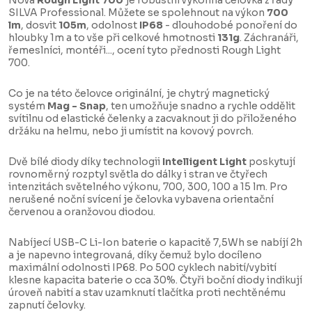
Nová
Rough Light 700
je robustní výkonná čelovka z řady
SILVA Professional. Můžete se spolehnout na výkon
700
lm
, dosvit
105m
, odolnost
IP68
- dlouhodobé ponoření do
hloubky 1m a to vše při celkové hmotnosti
131g
. Záchranáři,
řemeslníci, montéři..., ocení tyto přednosti Rough Light
700.
Co je na této čelovce originální, je chytrý magnetický
systém
Mag - Snap
, ten umožňuje snadno a rychle oddělit
svítilnu od elastické čelenky a zacvaknout ji do přiloženého
držáku na helmu, nebo ji umístit na kovový povrch.
Dvě bílé diody díky technologii
Intelligent Light
poskytují
rovnoměrný rozptyl světla do dálky i stran ve čtyřech
intenzitách světelného výkonu, 700, 300, 100 a 15 lm. Pro
nerušené noční svícení je čelovka vybavena orientační
červenou a oranžovou diodou.
Nabíjecí USB-C Li-Ion baterie o kapacitě 7,5Wh se nabíjí 2h
a je napevno integrovaná, díky čemuž bylo docíleno
maximální odolnosti IP68. Po 500 cyklech nabití/vybití
klesne kapacita baterie o cca 30%. Čtyři boční diody indikují
úroveň nabití a stav uzamknutí tlačítka proti nechtěnému
zapnutí čelovky.