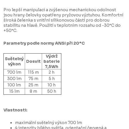
Pro lepší manipulaci a zvýšenou mechanickou odolnost
jsou hrany čelovky opatřeny pryžovou výztuhou. Komfortní
široká čelenka s vnitřní silikonovou částí pro dobrou
stabilitu na hlavě. Použití v teplotním rozsahu od -30°C do
+50°C.
Parametry podle normy ANSI při 20°C
Výdrž
Světelný
Dosvit
baterie
výkon
7,5Wh
700 lm
115 m
2 h
300 lm
75 m
5 h
100 lm
25 m
10 h
15 lm
8 m
50 h
Vlastnosti:
maximální světelný výkon 700 lm
4 intenzity bílého světla, orientační červená a