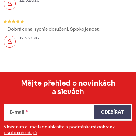
22.5.2026
+ Dobrá cena, rychle doručení. Spokojenost.
17.5.2026
Mějte přehled o novinkách
a slevách
Z
á
E-mail
ODEBÍRAT
p
a
Vložením e-mailu souhlasíte s
podmínkami ochrany
osobních údajů