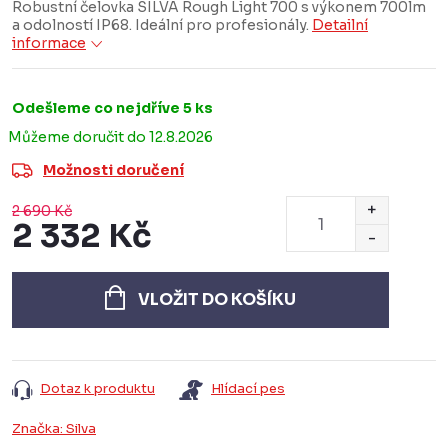
Robustní čelovka SILVA Rough Light 700 s výkonem 700lm
a odolností IP68. Ideální pro profesionály.
Detailní
informace
Odešleme co nejdříve
5 ks
12.8.2026
Možnosti doručení
2 690 Kč
2 332 Kč
Měrná
cena:
VLOŽIT DO KOŠÍKU
Dotaz k produktu
Hlídací pes
Značka:
Silva