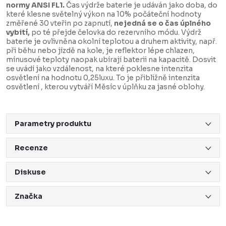
normy ANSI FL1.
Čas výdrže baterie je udáván jako doba, do
které klesne světelný výkon na 10% počáteční hodnoty
změřené 30 vteřin po zapnutí,
nejedná se o čas úplného
vybití,
po té přejde čelovka do rezervního módu. Výdrž
baterie je ovlivněna okolní teplotou a druhem aktivity, např.
při běhu nebo jízdě na kole, je reflektor lépe chlazen,
mínusové teploty naopak ubírají baterii na kapacitě. Dosvit
se uvádí jako vzdálenost, na které poklesne intenzita
osvětlení na hodnotu 0,25luxu. To je přibližně intenzita
osvětlení , kterou vytváří Měsíc v úplňku za jasné oblohy.
Parametry produktu
Recenze
Diskuse
Značka