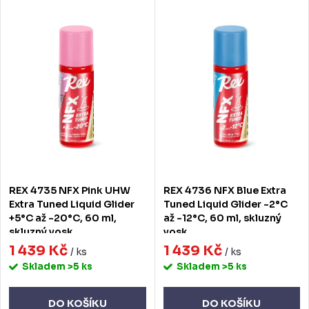
z
V
Nejdražší
e
ý
Nejprodávanější
n
p
Abecedně
í
i
p
s
r
p
o
r
d
o
REX 4735 NFX Pink UHW
REX 4736 NFX Blue Extra
u
d
Extra Tuned Liquid Glider
Tuned Liquid Glider -2°C
+5°C až -20°C, 60 ml,
až -12°C, 60 ml, skluzný
k
u
skluzný vosk
vosk
t
1 439 Kč
1 439 Kč
k
/ ks
/ ks
Skladem
>5 ks
Skladem
>5 ks
ů
t
ů
DO KOŠÍKU
DO KOŠÍKU