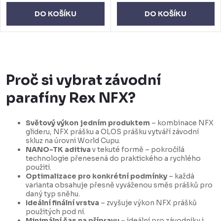
DO KOŠÍKU
DO KOŠÍKU
O
v
Proč si vybrat závodní
l
parafíny Rex NFX?
á
d
Světový výkon jedním produktem
– kombinace NFX
a
glideru, NFX prášku a OLOS prášku vytváří závodní
c
skluz na úrovni World Cupu.
NANO-TK aditiva
v tekuté formě – pokročilá
í
technologie přenesená do praktického a rychlého
p
použití.
Optimalizace pro konkrétní podmínky
– každá
r
varianta obsahuje přesně vyváženou směs prášků pro
v
daný typ sněhu.
Ideální finální vrstva
– zvyšuje výkon NFX prášků
k
použitých pod ní.
Minimální čas na přípravu
– ideální pro závodníky i