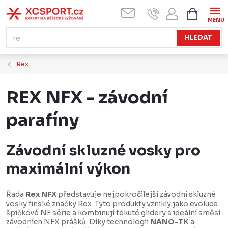
Přejít
NÁKUPN
KOŠÍK
na
obsah
HLEDAT
Rex
REX NFX - závodní
parafíny
Závodní skluzné vosky pro
maximální výkon
Řada
Rex NFX
představuje nejpokročilejší závodní skluzné
vosky finské značky Rex. Tyto produkty vznikly jako evoluce
špičkové NF série a kombinují tekuté glidery s ideální směsí
závodních NFX prášků. Díky technologii
NANO-TK
a