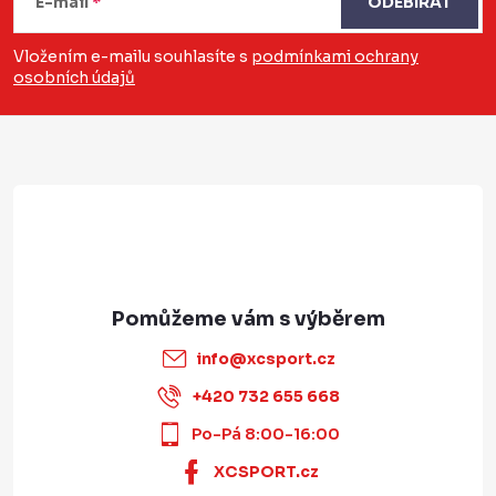
E-mail
ODEBÍRAT
p
a
Vložením e-mailu souhlasíte s
podmínkami ochrany
osobních údajů
t
í
info
@
xcsport.cz
+420 732 655 668
Po-Pá 8:00-16:00
XCSPORT.cz