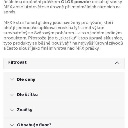
finálnímu doplnění práškem
OLOS powder
dosahují vosky
NFX absolutní světové úrovně při minimálních nárocích na
servis.
NFX Extra Tuned glidery jsou navrženy pro lyžaře, kteří
chtějí jednoduše aplikovat vosk na lyži a mít výkon
srovnatelný se Světovým pohárem – a to s jedním jediným
produktem. Přestože jde o „zkratku“ k top úpravě skluznice,
tyto produkty se běžně používají i na nejvyšší úrovni závodů
a často slouží jako finální vrstva nad NFX prášky.
Filtrovat
Dle ceny
Dle štítku
Značky
Obsahuje fluor?