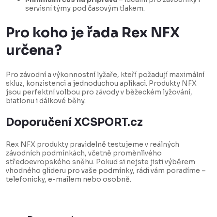
y
servisní týmy pod časovým tlakem.
v
ý
Pro koho je řada Rex NFX
p
určena?
i
s
Pro závodní a výkonnostní lyžaře, kteří požadují maximální
u
skluz, konzistenci a jednoduchou aplikaci. Produkty NFX
jsou perfektní volbou pro závody v běžeckém lyžování,
biatlonu i dálkové běhy.
Doporučení XCSPORT.cz
Rex NFX produkty pravidelně testujeme v reálných
závodních podmínkách, včetně proměnlivého
středoevropského sněhu. Pokud si nejste jisti výběrem
vhodného glideru pro vaše podmínky, rádi vám poradíme –
telefonicky, e-mailem nebo osobně.