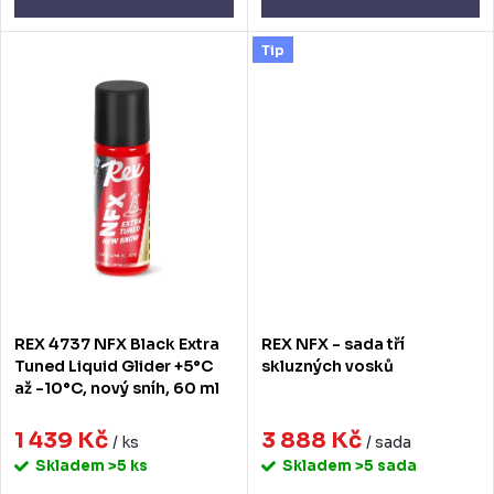
Tip
REX 4737 NFX Black Extra
REX NFX - sada tří
Tuned Liquid Glider +5°C
skluzných vosků
až -10°C, nový sníh, 60 ml
1 439 Kč
3 888 Kč
/ ks
/ sada
Skladem
>5 ks
Skladem
>5 sada