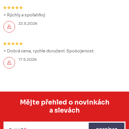
+ Rýchly a spoľahlivý
22.5.2026
+ Dobrá cena, rychle doručení. Spokojenost.
17.5.2026
Mějte přehled o novinkách
a slevách
Z
á