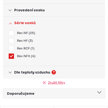
Provedení vosku
Série vosků
Rex NF
25
Rex HF
3
Rex RCF
1
Rex NFX
4
Dle teploty vzduchu
?
Zrušit filtry
Ř
Doporučujeme
a
Nejlevnější