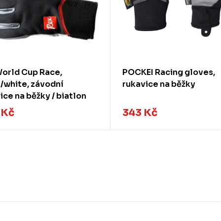
orld Cup Race,
POCKEI Racing gloves,
/white, závodní
rukavice na běžky
ice na běžky / biatlon
 Kč
343 Kč