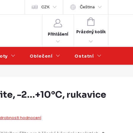
Velkoobchod
CZK
Čeština
NÁKUPNÍ
KOŠÍK
Prázdný košík
Přihlášení
oty
Oblečení
Ostatní
Výprod
ite, -2…+10°C, rukavice
drobnosti hodnocení
u