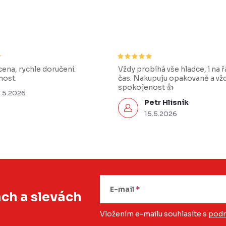
ena, rychle doručení.
Vždy probíhá vše hladce, i na 
ost.
čas. Nakupuju opakovaně a vž
spokojenost 👍
7.5.2026
Petr Hlisník
15.5.2026
E-mail
ách
a slevách
Vložením e-mailu souhlasíte s
podm