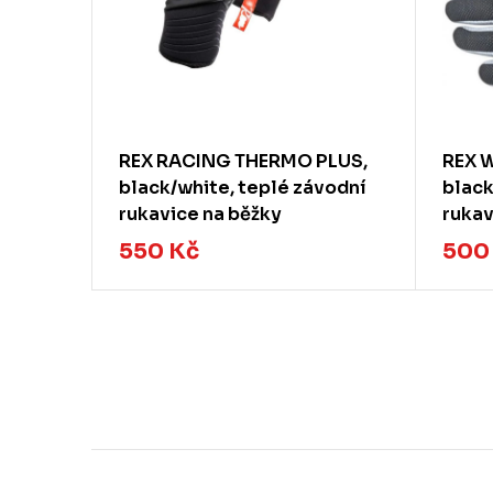
hite,
REX RACING THERMO PLUS,
REX W
black/white, teplé závodní
black
rukavice na běžky
rukav
550 Kč
500