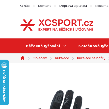
Přejít
O nás
Kontakt
Doprava a platba
Reklamac
na
obsah
Běžecké lyžování
Kolečkové lyže
Oblečení
Rukavice
Rukavice na běžky
Domů