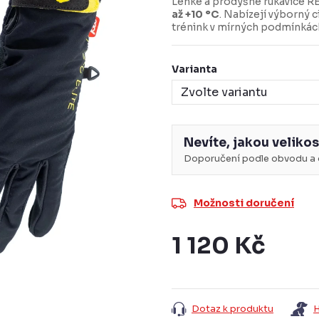
Lehké a prodyšné rukavice RE
až +10 °C
. Nabízejí výborný c
trénink v mírných podmínkác
Varianta
Nevíte, jakou velikos
Doporučení podle obvodu a d
Možnosti doručení
1 120 Kč
Měrná
cena:
Dotaz k produktu
H