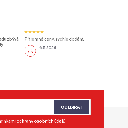
řadu zbývá
Příjemné ceny, rychlé dodání.
dy
6.5.2026
ODEBÍRAT
ínkami ochrany osobních údajů