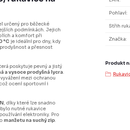
Pohlaví
:
l určený pro běžecké
Střih ruk
plejších podmínkách. Jejich
lích a komfort při
Značka
:
0 °C
je ideální pro dny, kdy
á prodyšnost a přesnost
Produkt n
která poskytuje pevný a jistý
á a vysoce prodyšná lycra
.
Rukavi
í vyvážení mezi ochranou
což ocení sportovní i
EN
, díky které lze snadno
 bylo nutné rukavice
používání elektroniky. Pro
 o
manžetu na suchý zip
.