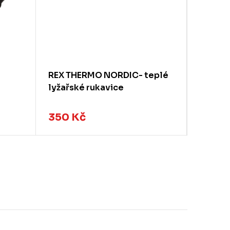
REX THERMO NORDIC- teplé
REX LA
lyžařské rukavice
black/w
běžky
350 Kč
320 K