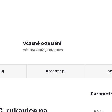
Včasné odeslání
Většina zboží je skladem
(1)
RECENZE (1)
DI
Parametr
C, rukavice na
EAN
: