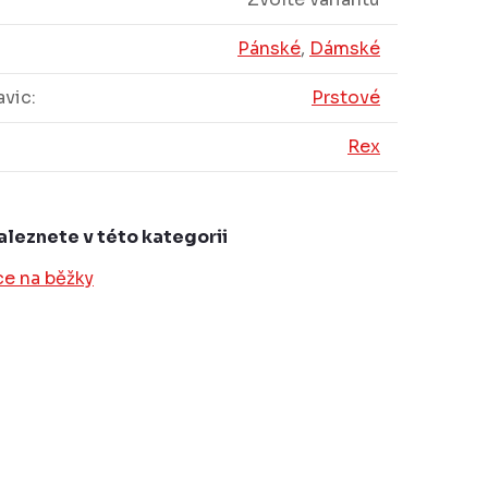
Pánské
,
Dámské
avic
:
Prstové
Rex
aleznete v této kategorii
ce na běžky