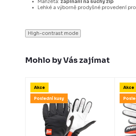
Manžeta:
zapínání na suchý zip
Lehké a výborně prodyšné provedení pro
High-contrast mode
Mohlo by Vás zajímat
Akce
Akce
Poslední kusy
Posle