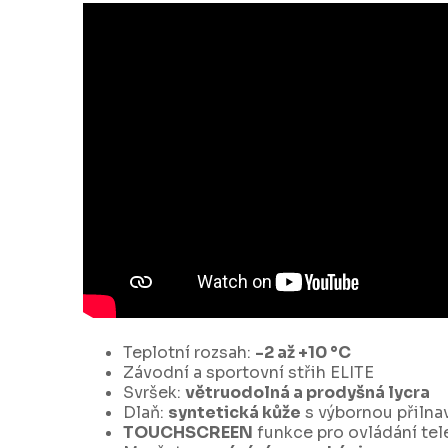
Teplotní rozsah:
-2 až +10 °C
Závodní a sportovní střih ELITE
Svršek:
větruodolná a prodyšná lycra
Dlaň:
syntetická kůže
s výbornou přilna
TOUCHSCREEN
funkce pro ovládání te