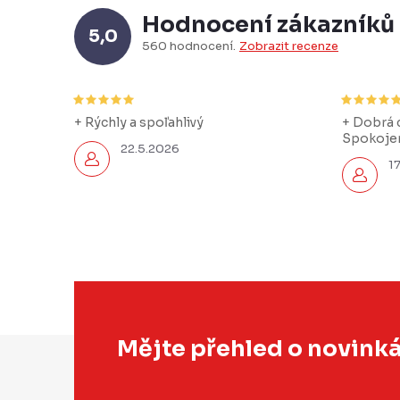
Hodnocení zákazníků
5,0
560 hodnocení
Zobrazit recenze
+ Rýchly a spoľahlivý
+ Dobrá c
Spokojen
22.5.2026
1
Z
Mějte přehled o novink
á