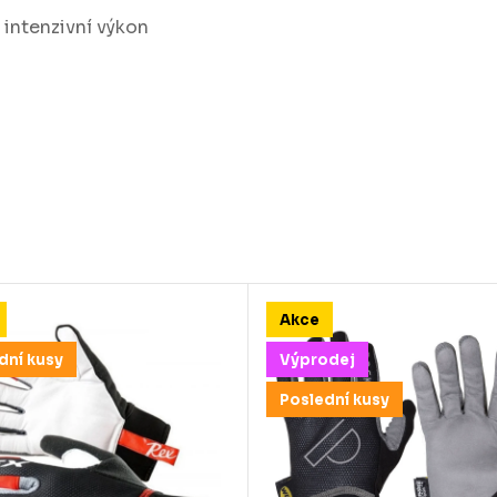
 intenzivní výkon
Akce
dní kusy
Výprodej
Poslední kusy