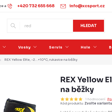
+420 732 655 668
info@xcsport.cz
e a vrácení
Obchodní podmínky
Ochrana osobních údajů
HLEDAT
Vosky
Servis
Hole
B
REX Yellow Elite, -2…+10°C, rukavice na běžky
REX Yellow El
na běžky
1 hodnocení
Po
Kód produktu:
Zvolte variant