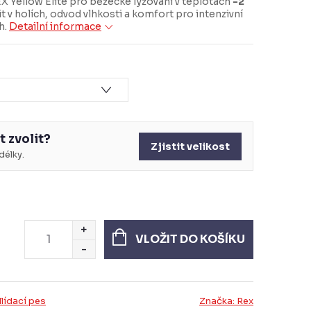
X Yellow Elite pro běžecké lyžování v teplotách
-2
it v holích, odvod vlhkosti a komfort pro intenzivní
h.
Detailní informace
t zvolit?
Zjistit velikost
élky.
VLOŽIT DO KOŠÍKU
lídací pes
Značka:
Rex