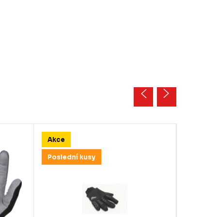
Akce
Akce
Poslední kusy
Posledn