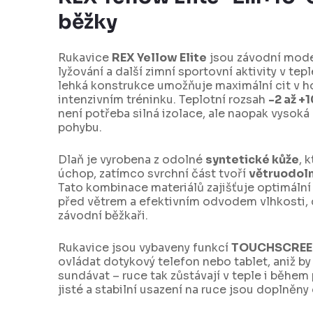
běžky
Rukavice
REX Yellow Elite
jsou závodní mode
lyžování a další zimní sportovní aktivity v te
lehká konstrukce umožňuje maximální cit v ho
intenzivním tréninku. Teplotní rozsah
-2 až +1
není potřeba silná izolace, ale naopak vysok
pohybu.
Dlaň je vyrobena z odolné
syntetické kůže
, 
úchop, zatímco svrchní část tvoří
větruodoln
Tato kombinace materiálů zajišťuje optimáln
před větrem a efektivním odvodem vlhkosti, 
závodní běžkaři.
Rukavice jsou vybaveny funkcí
TOUCHSCRE
ovládat dotykový telefon nebo tablet, aniž by
sundávat – ruce tak zůstávají v teple i během 
jisté a stabilní usazení na ruce jsou doplněny