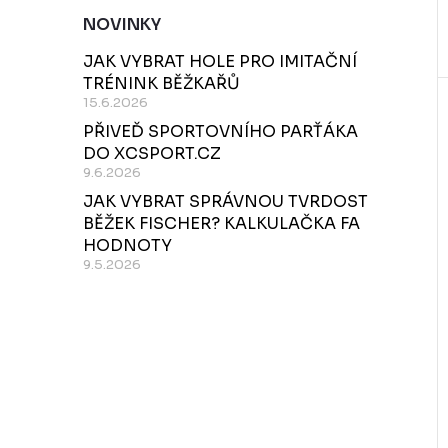
NOVINKY
JAK VYBRAT HOLE PRO IMITAČNÍ
TRÉNINK BĚŽKAŘŮ
15.6.2026
PŘIVEĎ SPORTOVNÍHO PARŤÁKA
DO XCSPORT.CZ
9.6.2026
JAK VYBRAT SPRÁVNOU TVRDOST
BĚŽEK FISCHER? KALKULAČKA FA
HODNOTY
9.5.2026