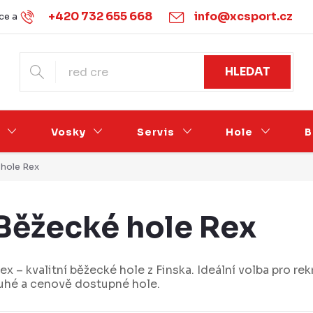
+420 732 655 668
info@xcsport.cz
e a vrácení
Obchodní podmínky
Ochrana osobních údajů
HLEDAT
Vosky
Servis
Hole
B
hole Rex
Běžecké hole Rex
ex – kvalitní běžecké hole z Finska. Ideální volba pro rek
uhé a cenově dostupné hole.