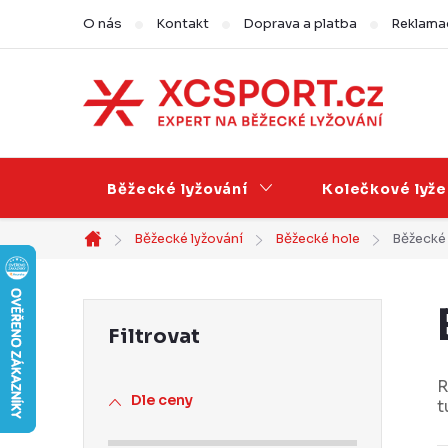
Přejít
O nás
Kontakt
Doprava a platba
Reklamac
na
obsah
Běžecké lyžování
Kolečkové lyže
Běžecké lyžování
Běžecké hole
Běžecké 
Domů
P
o
s
R
Dle ceny
t
t