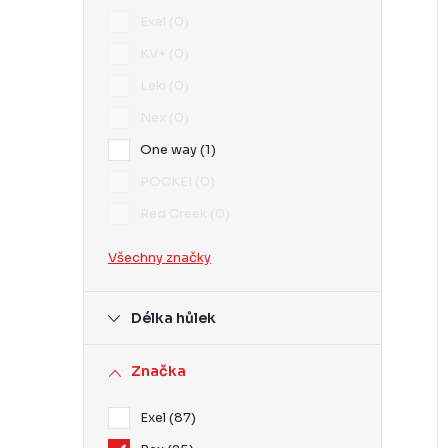
Exel
0
KV+
0
í
Leki
0
i
Nex
0
r
One way
1
POCKEI
0
r
Red Creek
0
Všechny značky
t
Délka hůlek
Značka
t
Exel
87