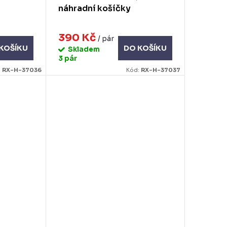
náhradní košíčky
390 Kč
/ pár
KOŠÍKU
DO KOŠÍKU
Skladem
3 pár
:
RX-H-37036
Kód:
RX-H-37037