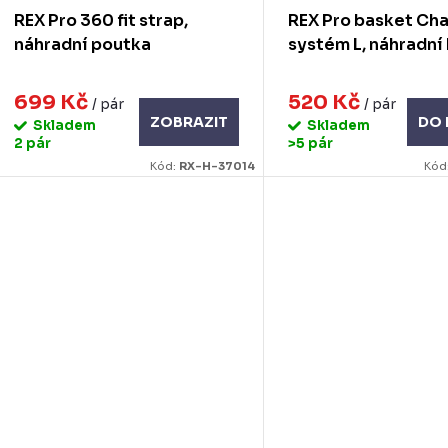
REX Pro 360 fit strap,
REX Pro basket Ch
náhradní poutka
systém L, náhradní
699 Kč
520 Kč
/ pár
/ pár
ZOBRAZIT
DO 
Skladem
Skladem
2 pár
>5 pár
Kód:
RX-H-37014
Kód