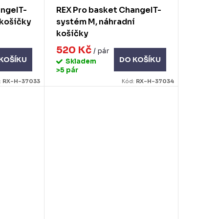
angeIT-
REX Pro basket ChangeIT-
 košíčky
systém M, náhradní
košíčky
520 Kč
/ pár
KOŠÍKU
DO KOŠÍKU
Skladem
>5 pár
:
RX-H-37033
Kód:
RX-H-37034