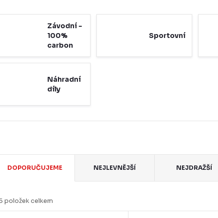
Závodní -
100%
Sportovní
carbon
Náhradní
díly
Ř
DOPORUČUJEME
NEJLEVNĚJŠÍ
NEJDRAŽŠÍ
a
z
5
položek celkem
e