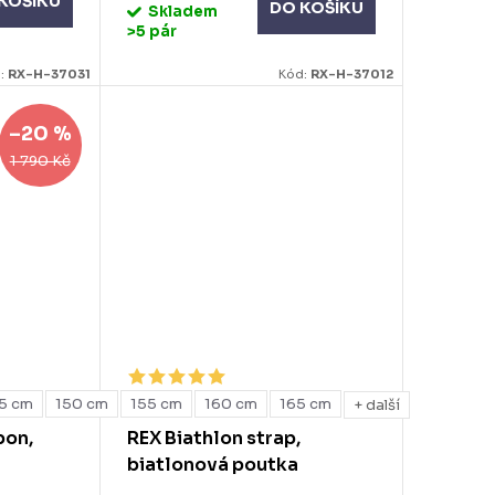
KOŠÍKU
DO KOŠÍKU
Skladem
>5 pár
:
RX-H-37031
Kód:
RX-H-37012
–20 %
1 790 Kč
5 cm
150 cm
155 cm
160 cm
165 cm
+ další
bon,
REX Biathlon strap,
biatlonová poutka