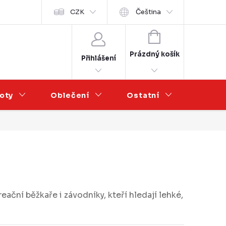
Velkoobchod
CZK
Čeština
NÁKUPNÍ
KOŠÍK
Prázdný košík
Přihlášení
oty
Oblečení
Ostatní
Výprod
reační běžkaře i závodníky, kteří hledají lehké,