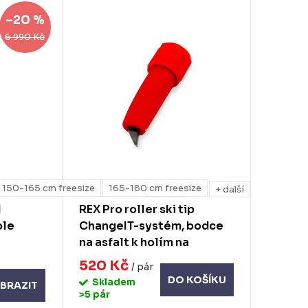
–20 %
6 990 Kč
m freesize
150-165 cm freesize
170 cm
175 cm
165-180 cm freesize
+ další
+ další
M
REX Pro roller ski tip
ole
ChangeIT-systém, bodce
na asfalt k holím na
kolečkové lyže
520 Kč
/ pár
DO KOŠÍKU
Skladem
BRAZIT
>5 pár