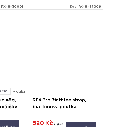
:
RX-H-30001
Kód:
RX-H-37009
0 cm
+ další
ue 45g,
REX Pro Biathlon strap,
 košíčky
biatlonová poutka
520 Kč
/ pár