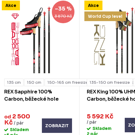
V
Akce
Akce
n
–35 %
ý
3 870 Kč
World Cup level
p
p
s
o
p
d
u
o
k
135 cm
150 cm
150-165 cm freesize
135-150 cm freesize
165 cm
165-180 c
d
REX Sapphire 100%
REX King 100% UH
u
Carbon, běžecké hole
Carbon, běžecké h
ů
k
2 500
5 592 Kč
od
Kč
/ pár
/ pár
ZO
ZOBRAZIT
ů
Skladem
Skladem
2 pár