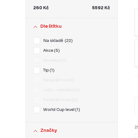
r
260
Kč
5592
Kč
a
n
Dle štítku
n
Na skladě
22
í
Akce
5
p
Novinka
0
a
Tip
1
n
Nevyrábí se
0
e
Leto - nabídka
0
Poslední kusy
0
l
World Cup level
1
2
Značky