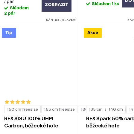
DO 
/ pár
Skladem
1 ks
ZOBRAZIT
Skladem
2 pár
Kód:
RX-H-32135
Kód
Tip
Akce
150 cm freesize
165 cm freesize
180 cm freesize
135 cm
140 cm
14
+ další
REX SISU 100% UHM
REX Spark 50% car
Carbon, běžecké hole
běžecké hole