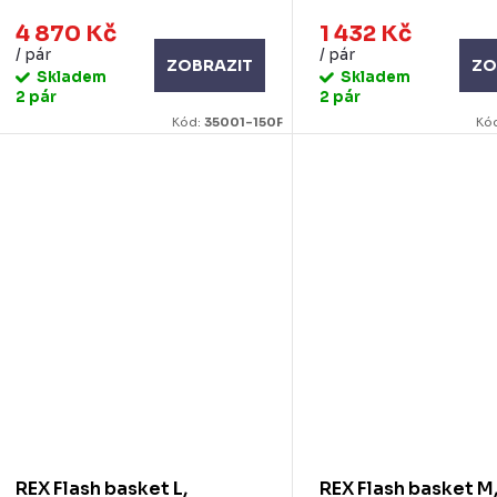
4 870 Kč
1 432 Kč
/ pár
/ pár
ZOBRAZIT
ZO
Skladem
Skladem
2 pár
2 pár
Kód:
35001-150F
Kó
REX Flash basket L,
REX Flash basket M