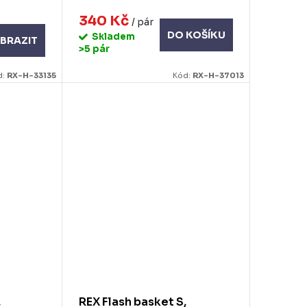
340 Kč
/ pár
DO KOŠÍKU
Skladem
BRAZIT
>5 pár
d:
RX-H-33135
Kód:
RX-H-37013
,
REX Flash basket S,