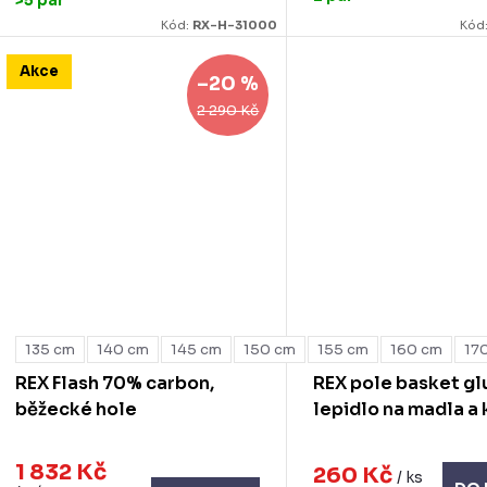
>5 pár
Kód:
RX-H-31000
Kód
Akce
–20 %
2 290 Kč
135 cm
140 cm
145 cm
150 cm
155 cm
160 cm
17
REX Flash 70% carbon,
REX pole basket gl
běžecké hole
lepidlo na madla a
1 832 Kč
260 Kč
/ ks