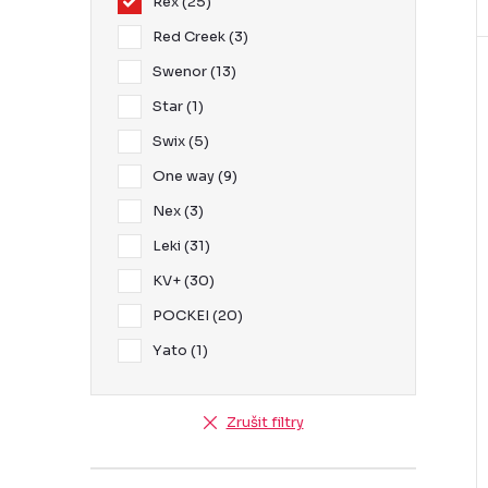
Rex
25
Red Creek
3
Swenor
13
Star
1
Swix
5
One way
9
Nex
3
Leki
31
KV+
30
POCKEI
20
Yato
1
Zrušit filtry