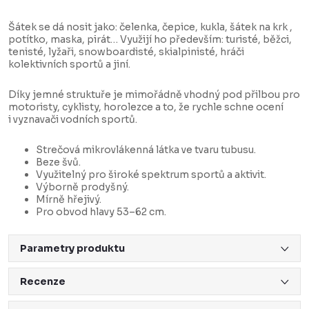
Šátek se dá nosit jako: čelenka, čepice, kukla, šátek na krk ,
potítko, maska, pirát… Využijí ho především: turisté, běžci,
tenisté, lyžaři, snowboardisté, skialpinisté, hráči
kolektivních sportů a jiní.
Díky jemné struktuře je mimořádně vhodný pod přilbou pro
motoristy, cyklisty, horolezce a to, že rychle schne ocení
i vyznavači vodních sportů.
Strečová mikrovlákenná látka ve tvaru tubusu.
Beze švů.
Využitelný pro široké spektrum sportů a aktivit.
Výborně prodyšný.
Mírně hřejivý.
Pro obvod hlavy 53–62 cm.
Parametry produktu
Recenze