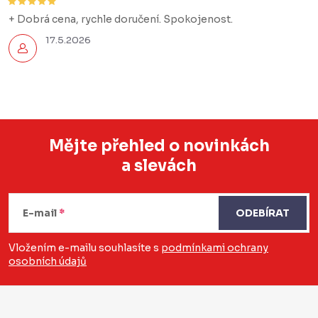
+ Dobrá cena, rychle doručení. Spokojenost.
17.5.2026
Mějte přehled o novinkách
a slevách
Z
á
E-mail
ODEBÍRAT
p
a
Vložením e-mailu souhlasíte s
podmínkami ochrany
osobních údajů
t
í