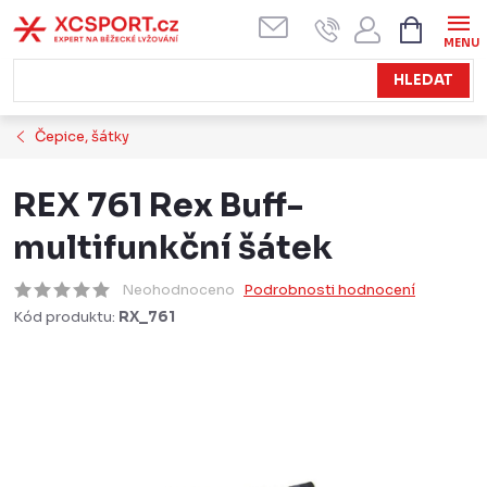
Přejít
NÁKUPN
KOŠÍK
na
obsah
HLEDAT
Čepice, šátky
REX 761 Rex Buff-
multifunkční šátek
Neohodnoceno
Podrobnosti hodnocení
Kód produktu:
RX_761