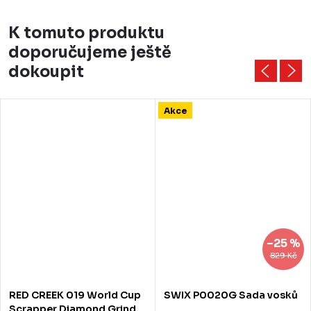
K tomuto produktu
doporučujeme ještě
dokoupit
Akce
–25 %
829 Kč
RED CREEK 019 World Cup
SWIX P0020G Sada vosků
Scrapper Diamond Grind,