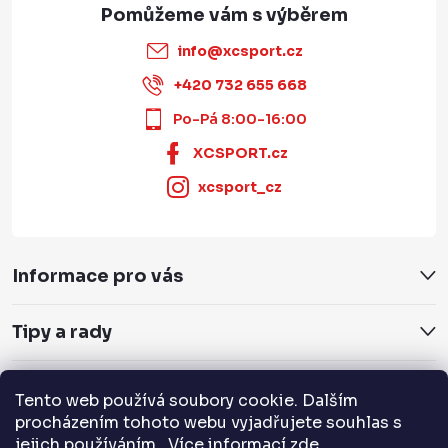
info
@
xcsport.cz
+420 732 655 668
Po-Pá 8:00-16:00
XCSPORT.cz
xcsport_cz
Informace pro vás
Tipy a rady
Servis a služby
Tento web používá soubory cookie. Dalším
procházením tohoto webu vyjadřujete souhlas s
Přijímáme online platby
jejich používáním.. Více informací
zde
.