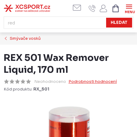
Přejít
NÁKUPN
KOŠÍK
na
obsah
HLEDAT
Smývače vosků
REX 501 Wax Remover
Liquid, 170 ml
Neohodnoceno
Podrobnosti hodnocení
Kód produktu:
RX_501