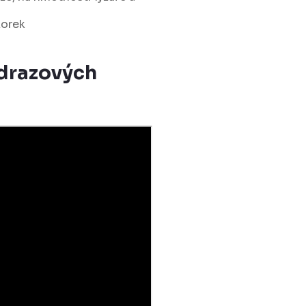
korek
odrazových