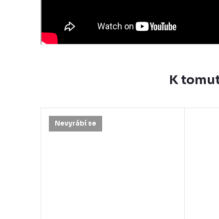
K tomut
Nevyrábí se