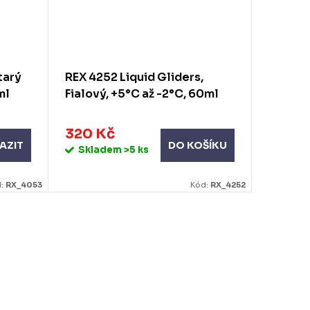
tarý
REX 4252 Liquid Gliders,
EXEL H
ml
Fialový, +5°C až -2°C, 60ml
lepidlo
320 Kč
63 Kč
AZIT
DO KOŠÍKU
Skladem
>5 ks
Skla
d:
RX_4053
Kód:
RX_4252