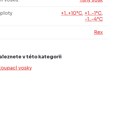
ploty
+1..+10°C
,
+1..-1°C
,
-1..-4°C
Rex
aleznete v této kategorii
toupací vosky