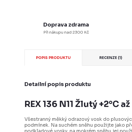
Doprava zdrama
Při nákupu nad 2300 Kč
POPIS PRODUKTU
RECENZE (1)
Detailní popis produktu
REX 136 N11 Žlutý +2°C až
Všestranný měkký odrazový vosk do plusovýc
podmínek. Na suchém sněhu použijte jako pře
podkladové vosky, na mokrém sněhu jej použi