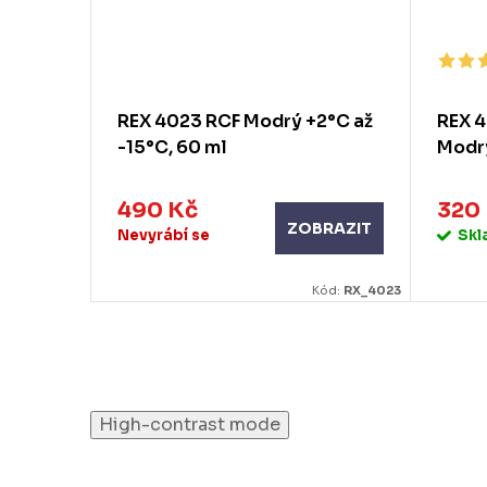
ORANGE-
REX 4023 RCF Modrý +2°C až
REX 4
-15°C, 60 ml
Modrý
490 Kč
320
ZOBRAZIT
Nevyrábí se
Sk
RAZIT
_SPA14104-O
Kód:
RX_4023
High-contrast mode