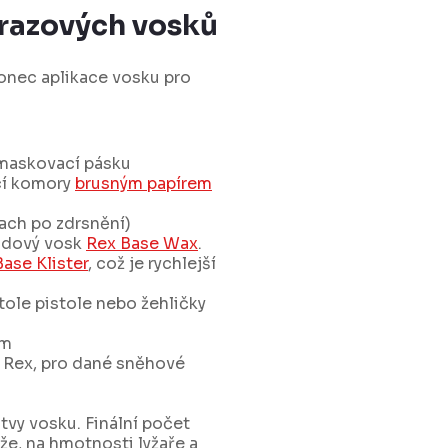
drazových vosků
onec aplikace vosku pro
maskovací pásku
ací komory
brusným papírem
rach po zdrsnění)
ladový vosk
Rex Base Wax
.
ase Klister
, což je rychlejší
ole pistole nebo žehličky
em
 Rex, pro dané sněhové
stvy vosku. Finální počet
lyže, na hmotnosti lyžaře a