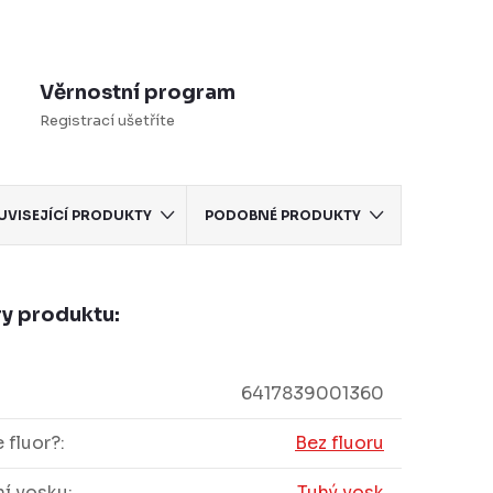
Věrnostní program
Registrací ušetříte
UVISEJÍCÍ PRODUKTY
PODOBNÉ PRODUKTY
y produktu:
6417839001360
 fluor?
:
Bez fluoru
í vosku
:
Tuhý vosk