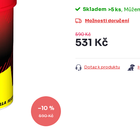
Skladem
>5 ks
Možnosti doručení
590 Kč
531 Kč
Měrná
cena:
Dotaz k produktu
H
–10 %
590 Kč