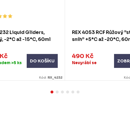
232 Liquid Gliders,
REX 4053 RCF Růžový ”s
, -2°C až -15°C, 60ml
sníh” +5°C až -20°C, 60
 Kč
490 Kč
ZOBR
DO KOŠÍKU
ladem
>5 ks
Nevyrábí se
Kód:
RX_4232
Kó