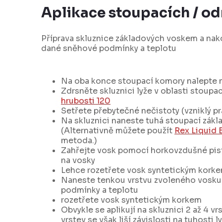
Aplikace stoupacích / o
Příprava skluznice základových voskem a nak
dané sněhové podmínky a teplotu
Na oba konce stoupací komory nalepte 
Zdrsněte skluznici lyže v oblasti stoup
hrubosti 120
Setřete přebytečné nečistoty (vzniklý p
Na skluznici naneste tuhá stoupací zák
(Alternativně můžete použít
Rex Liquid B
metoda.)
Zahřejte vosk pomocí horkovzdušné pist
na vosky
Lehce rozetřete vosk syntetickým kork
Naneste tenkou vrstvu zvoleného vosku
podmínky a teplotu
rozetřete vosk syntetickým korkem
Obvykle se aplikují na skluznici 2 až 4 vr
vrstev se však liší závislosti na tuhosti 