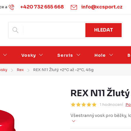
+420 732 655 668
info@xcsport.cz
e a vrácení
Obchodní podmínky
Ochrana osobních údajů
HLEDAT
Vosky
Servis
Hole
B
osky
Rex
REX N11 Žlutý +2°C až -2°C, 45g
REX N11 Žlutý
1 hodnocení
Po
Všestranný vosk pro běžky, id