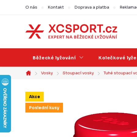
Přejít
O nás
Kontakt
Doprava a platba
Reklamac
na
obsah
Běžecké lyžování
Kolečkové lyže
Vosky
Stoupací vosky
Tuhé stoupací v
Domů
Akce
Poslední kusy