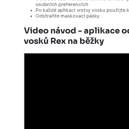
osobních preferencích
Po každé aplikaci vrstvy vosku použijte 
Odstraňte maskovací pásky
Video návod - aplikace 
vosků Rex na běžky