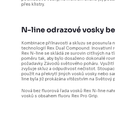
přes klistry.
N-line odrazové vosky be
Kombinace přilnavosti a skluzu se posunula n
technologií Rex Dual Compound: Inovativní 
Rex N-line se skládá ze surovin citlivých na t
poměru tak, aby bylo dosaženo dokonalé rov
požadavky Závodů světového poháru. Využití
zvyšuje skluz a odpudivost nečistot. Stoupací
použít na překrytí jiných vosků vosky nebo 
line byla již prokázána vítězstvím na Světový 
Nová bez fluorová řada vosků Rex N-line nah
vosků s obsahem fluoru Rex Pro Grip.