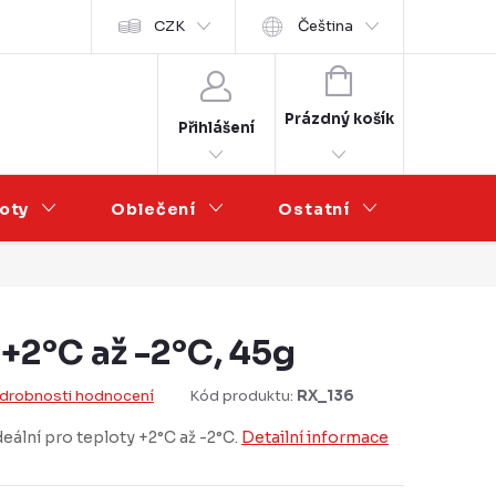
Velkoobchod
CZK
Čeština
NÁKUPNÍ
KOŠÍK
Prázdný košík
Přihlášení
oty
Oblečení
Ostatní
Výprod
 +2°C až -2°C, 45g
drobnosti hodnocení
Kód produktu:
RX_136
eální pro teploty +2°C až -2°C.
Detailní informace