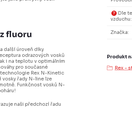
Dle te
?
vzduchu
:
Značka
:
z fluoru
a další úroveň díky
receptura odrazových vosků
Produkt n
lak i na teplotu v optimálním
nováhy pro současné
Rex - s
 technologie Rex N-Kinetic
 vosky řady N-line lze
samotně. Funkčnost vosků N-
poháru!
razuje naši předchozí řadu