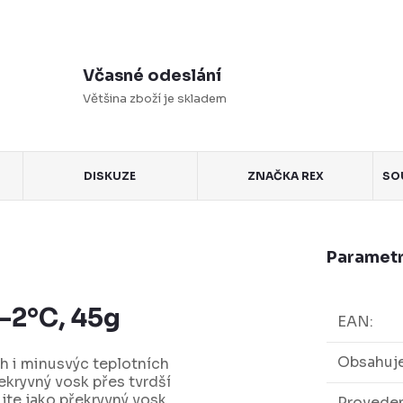
Včasné odeslání
Většina zboží je skladem
DISKUZE
ZNAČKA
REX
SO
Parametr
 -2°C, 45g
EAN
:
Obsahuje
h i minusvýc teplotních
kryvný vosk přes tvrdší
jte jako překryvný vosk
Proveden