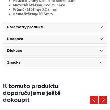
Použití:
Druhý kartáč po seškrabání
Materiál štětiny:
ocel zvlněná
Průměr štětiny:
0,08 mm
Délka štětiny:
10,5mm
Parametry produktu
Recenze
Diskuse
Značka
K tomuto produktu
doporučujeme ještě
dokoupit