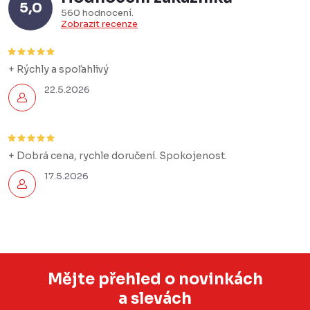
5,0
560 hodnocení
Zobrazit recenze
+ Rýchly a spoľahlivý
22.5.2026
+ Dobrá cena, rychle doručení. Spokojenost.
17.5.2026
Mějte přehled o novinkách
a slevách
Z