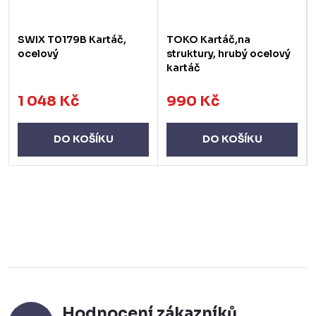
SWIX T0179B Kartáč,
TOKO Kartáč,na
ocelový
struktury, hrubý ocelový
kartáč
1 048 Kč
990 Kč
DO KOŠÍKU
DO KOŠÍKU
Hodnocení zákazníků