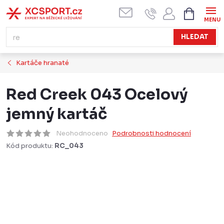
Přejít
NÁKUPN
KOŠÍK
na
obsah
HLEDAT
Kartáče hranaté
Red Creek 043 Ocelový
jemný kartáč
Neohodnoceno
Podrobnosti hodnocení
Kód produktu:
RC_043