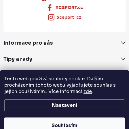
XCSPORT.cz
xcsport_cz
Informace pro vás
Tipy a rady
Servis a služby
Tento web používá soubory cookie. Dalším
procházením tohoto webu vyjadřujete souhlas s
Přijímáme online platby
jejich používáním.. Více informací
zde
.
Nastavení
Copyright 2026
XCSPORT.cz
. Všechna práva vyhrazena.
Souhlasím