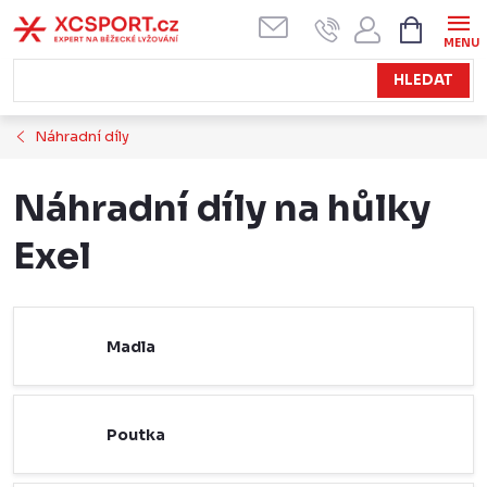
Přejít
NÁKUPN
KOŠÍK
na
obsah
HLEDAT
Náhradní díly
Náhradní díly na hůlky
Exel
Madla
Poutka