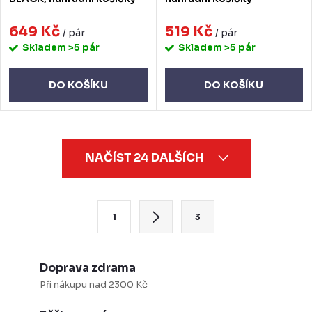
649 Kč
519 Kč
/ pár
/ pár
Skladem
>5 pár
Skladem
>5 pár
DO KOŠÍKU
DO KOŠÍKU
O
NAČÍST 24 DALŠÍCH
v
l
á
S
1
3
d
t
a
r
c
á
Doprava zdrama
í
n
Při nákupu nad 2300 Kč
p
k