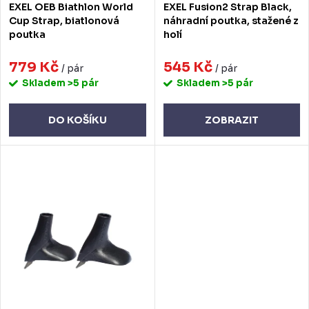
EXEL OEB Biathlon World
EXEL Fusion2 Strap Black,
u
d
Cup Strap, biatlonová
náhradní poutka, stažené z
poutka
holí
k
u
t
779 Kč
545 Kč
k
/ pár
/ pár
Skladem
>5 pár
Skladem
>5 pár
ů
t
ů
DO KOŠÍKU
ZOBRAZIT