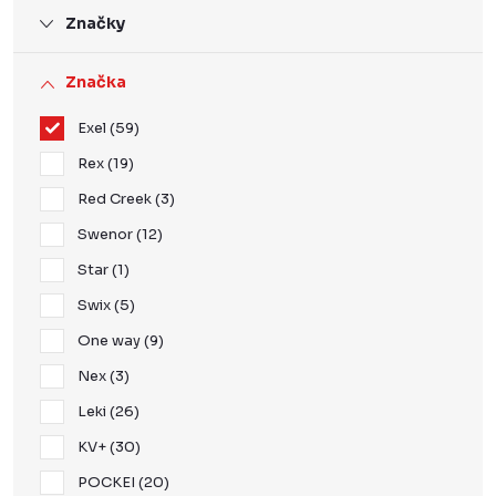
Značky
Značka
Exel
59
Rex
19
Red Creek
3
Swenor
12
Star
1
Swix
5
One way
9
Nex
3
Leki
26
KV+
30
POCKEI
20