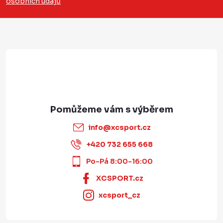
osobních údajů
t
í
info
@
xcsport.cz
+420 732 655 668
Po-Pá 8:00-16:00
XCSPORT.cz
xcsport_cz