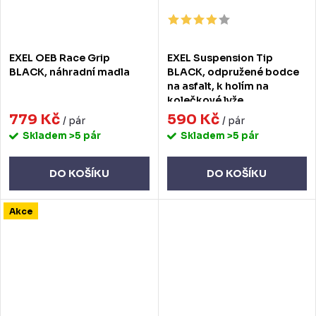
EXEL OEB Race Grip
EXEL Suspension Tip
BLACK, náhradní madla
BLACK, odpružené bodce
na asfalt, k holím na
kolečkové lyže
779 Kč
590 Kč
/ pár
/ pár
Skladem
>5 pár
Skladem
>5 pár
DO KOŠÍKU
DO KOŠÍKU
Akce