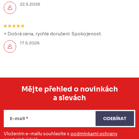
22.5.2026
+ Dobrá cena, rychle doručení. Spokojenost.
17.5.2026
Mějte přehled o novinkách
a slevách
Z
á
E-mail
ODEBÍRAT
p
a
Vložením e-mailu souhlasíte s
podmínkami ochrany