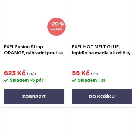
–20 %
779 Kč
EXEL Fusion Strap
EXEL HOT MELT GLUE,
ORANGE, náhradní poutka
lepidlo na madla a košíčky
623 Kč
55 Kč
/ pár
/ ks
Skladem
>5 pár
Skladem
1 ks
ZOBRAZIT
DO KOŠÍKU