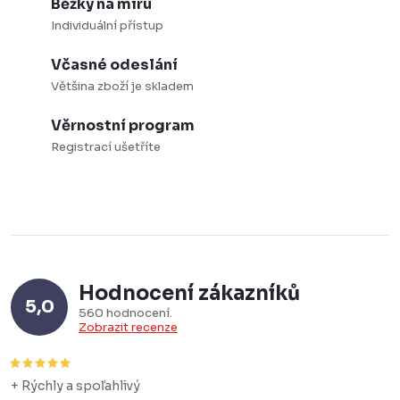
Běžky na míru
r
o
Individuální přístup
v
v
k
á
Včasné odeslání
y
Většina zboží je skladem
n
v
í
Věrnostní program
ý
Registrací ušetříte
p
i
s
u
Hodnocení zákazníků
5,0
560 hodnocení
Zobrazit recenze
+ Rýchly a spoľahlivý