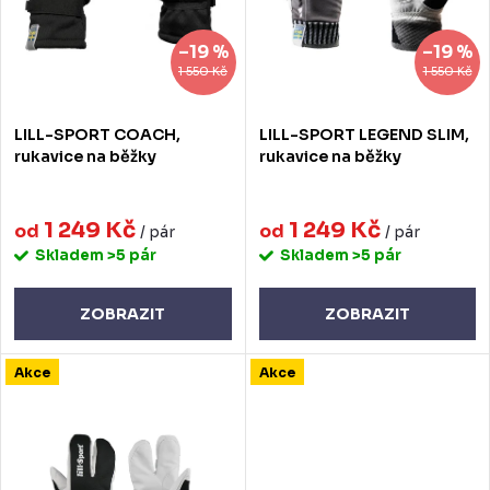
r
p
–19 %
–19 %
o
r
1 550 Kč
1 550 Kč
d
o
LILL-SPORT COACH,
LILL-SPORT LEGEND SLIM,
u
d
rukavice na běžky
rukavice na běžky
k
u
t
1 249 Kč
1 249 Kč
k
od
od
/ pár
/ pár
Skladem
>5 pár
Skladem
>5 pár
ů
t
ů
ZOBRAZIT
ZOBRAZIT
Akce
Akce