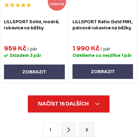
1 050 Kč
LILLSPORT Solid, modré,
LILLSPORT Ratio Gold Mitt,
rukavice na běžky
palcové rukavice na běžky
959 Kč
1 990 Kč
/ pár
/ pár
Skladem
3 pár
Odešleme co nejdříve
1 pár
ZOBRAZIT
ZOBRAZIT
O
NAČÍST 16 DALŠÍCH
v
l
á
S
1
2
d
t