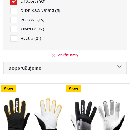
LillSport
40
DIDRIKSONS1913
3
ROECKL
13
KinetiXx
39
Hestra
21
Zrušit filtry
Ř
Doporučujeme
a
Nejlevnější
z
V
Akce
Akce
Nejdražší
e
ý
Nejprodávanější
n
p
Abecedně
í
i
p
s