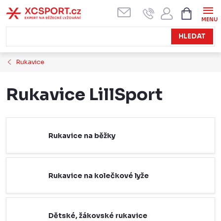
Přejít
NÁKUPN
KOŠÍK
na
obsah
HLEDAT
Rukavice
Rukavice LillSport
Rukavice na běžky
Rukavice na kolečkové lyže
Dětské, žákovské rukavice