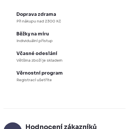
a
r
c
á
Doprava zdrama
í
n
Při nákupu nad 2300 Kč
p
k
Běžky na míru
r
o
Individuální přístup
v
v
k
á
Včasné odeslání
y
Většina zboží je skladem
n
v
í
Věrnostní program
ý
Registrací ušetříte
p
i
s
u
Hodnocení zákazníků