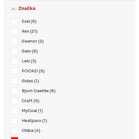
Značka
Exel
8
Rex
21
Swenor
2
Swix
6
Leki
3
POCKEI
5
Sidas
1
Bjorn Daehlie
8
Craft
5
MyCoal
1
Heatpaxx
1
Chiba
4