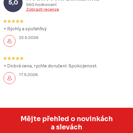
5,0
560 hodnocení
Zobrazit recenze
+ Rýchly a spoľahlivý
22.5.2026
+ Dobrá cena, rychle doručení. Spokojenost.
17.5.2026
Mějte přehled o novinkách
a slevách
Z