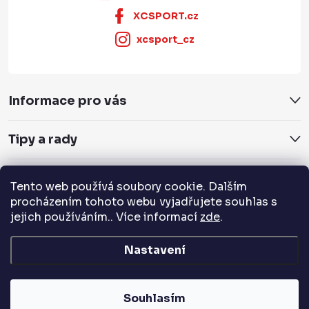
XCSPORT.cz
xcsport_cz
Informace pro vás
Tipy a rady
Servis a služby
Tento web používá soubory cookie. Dalším
procházením tohoto webu vyjadřujete souhlas s
Přijímáme online platby
jejich používáním.. Více informací
zde
.
Nastavení
Copyright 2026
XCSPORT.cz
. Všechna práva vyhrazena.
Souhlasím