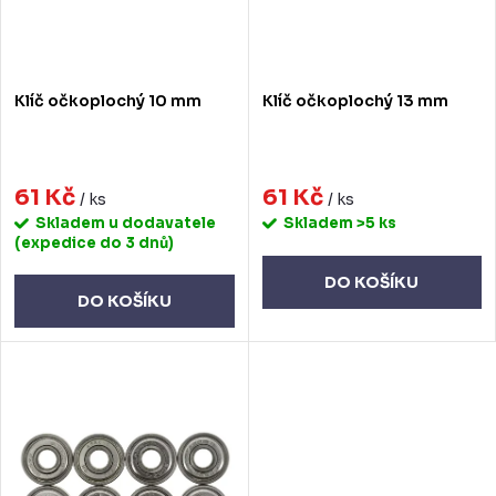
r
p
o
r
d
o
Klíč očkoplochý 10 mm
Klíč očkoplochý 13 mm
u
d
k
u
t
61 Kč
61 Kč
k
/ ks
/ ks
Skladem u dodavatele
Skladem
>5 ks
ů
t
(expedice do 3 dnů)
ů
DO KOŠÍKU
DO KOŠÍKU