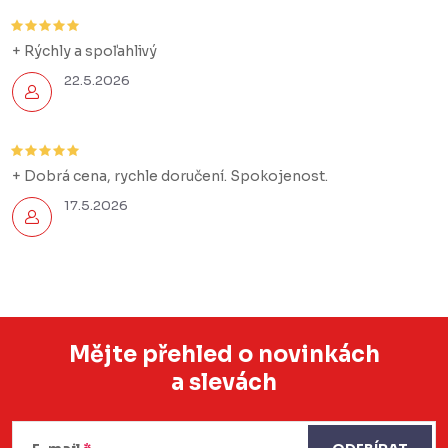
u
+ Rýchly a spoľahlivý
22.5.2026
+ Dobrá cena, rychle doručení. Spokojenost.
17.5.2026
Mějte přehled o novinkách
a slevách
Z
á