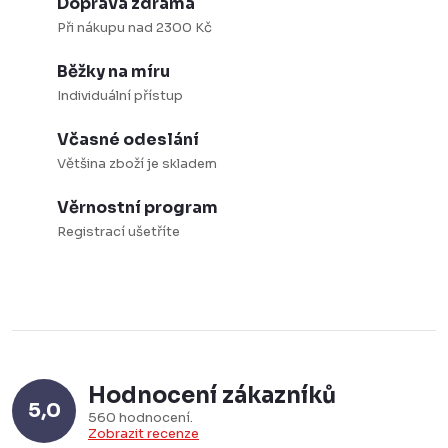
Doprava zdrama
l
Při nákupu nad 2300 Kč
á
Běžky na míru
d
Individuální přístup
a
c
Včasné odeslání
í
Většina zboží je skladem
p
Věrnostní program
r
Registrací ušetříte
v
k
y
v
ý
p
Hodnocení zákazníků
5,0
i
560 hodnocení
Zobrazit recenze
s