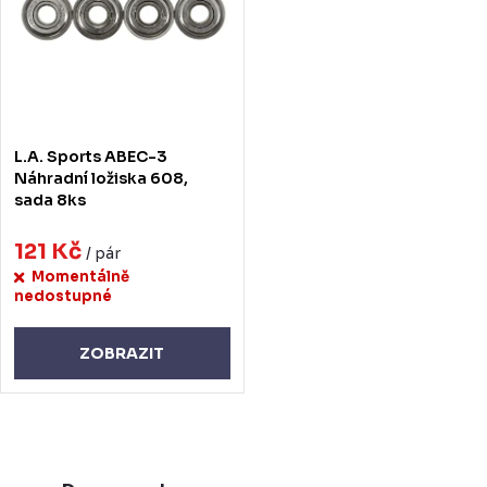
L.A. Sports ABEC-3
Náhradní ložiska 608,
sada 8ks
121 Kč
/ pár
Momentálně
nedostupné
ZOBRAZIT
O
v