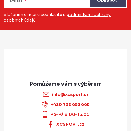
E-mail
ODEBÍRAT
p
a
Vložením e-mailu souhlasíte s
podmínkami ochrany
osobních údajů
t
í
info
@
xcsport.cz
+420 732 655 668
Po-Pá 8:00-16:00
XCSPORT.cz