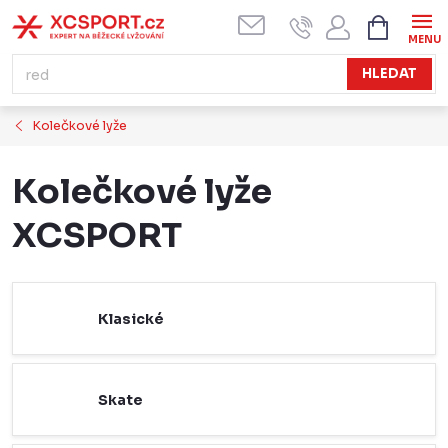
Přejít
NÁKUPN
KOŠÍK
na
obsah
HLEDAT
Kolečkové lyže
Kolečkové lyže
XCSPORT
Klasické
Skate