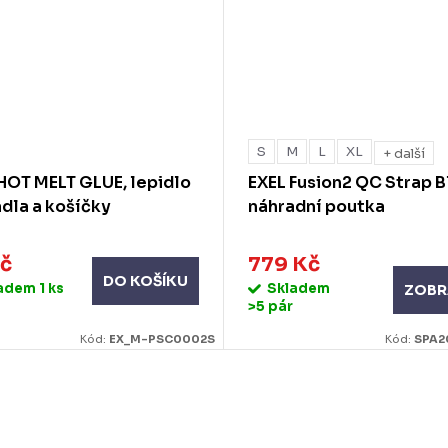
S
M
L
XL
+ další
HOT MELT GLUE, lepidlo
EXEL Fusion2 QC Strap B
dla a košíčky
náhradní poutka
č
779 Kč
DO KOŠÍKU
ladem
1 ks
Skladem
ZOBR
>5 pár
Kód:
EX_M-PSC0002S
Kód:
SPA2