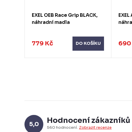
andle,
EXEL OEB Race Grip BLACK,
EXEL 
náhradní madla
náhr
779 Kč
690
KOŠÍKU
DO KOŠÍKU
Hodnocení zákazníků
5,0
560 hodnocení
Zobrazit recenze