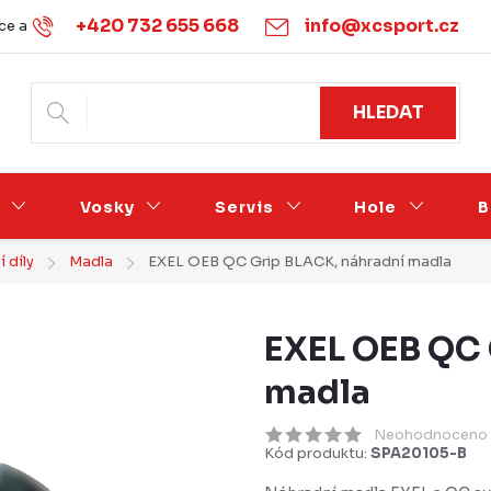
+420 732 655 668
info@xcsport.cz
e a vrácení
Obchodní podmínky
Ochrana osobních údajů
HLEDAT
Vosky
Servis
Hole
B
 díly
Madla
EXEL OEB QC Grip BLACK, náhradní madla
EXEL OEB QC 
madla
Neohodnoceno
Kód produktu:
SPA20105-B