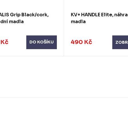
ALIS Grip Black/cork,
KV+ HANDLE Elite, náhra
adní madla
madla
 Kč
490 Kč
DO KOŠÍKU
ZOBR