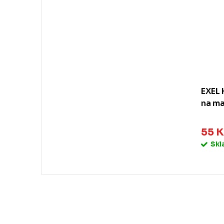
EXEL 
na ma
55 K
Sk