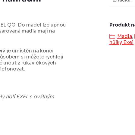
Produkt n
XEL QC. Do madel lze upnou
arovaná madla mají na
Madla
,
hůlky Exel
rý je umístěn na konci
ůsobem si můžete rychleji
vléknout z rukavičkových
elefonovat.
ly holí EXEL s oválným