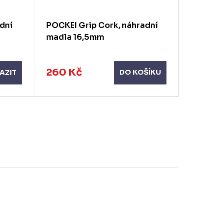
dní
POCKEI Grip Cork, náhradní
KV+ HA
madla 16,5mm
16mm, 
260 Kč
590 
DO KOŠÍKU
AZIT