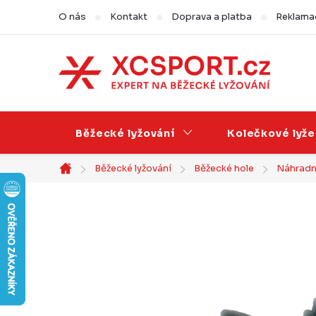
Přejít
O nás
Kontakt
Doprava a platba
Reklamac
na
obsah
Běžecké lyžování
Kolečkové lyže
Běžecké lyžování
Běžecké hole
Náhradní
Domů