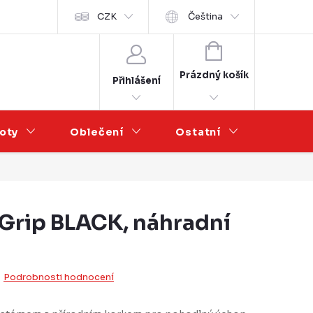
Velkoobchod
CZK
Čeština
NÁKUPNÍ
KOŠÍK
Prázdný košík
Přihlášení
oty
Oblečení
Ostatní
Výprod
Grip BLACK, náhradní
Podrobnosti hodnocení