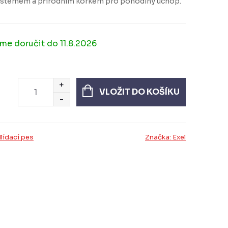
ystémem a přírodním korkem pro pohodlný úchop.
11.8.2026
VLOŽIT DO KOŠÍKU
lídací pes
Značka:
Exel