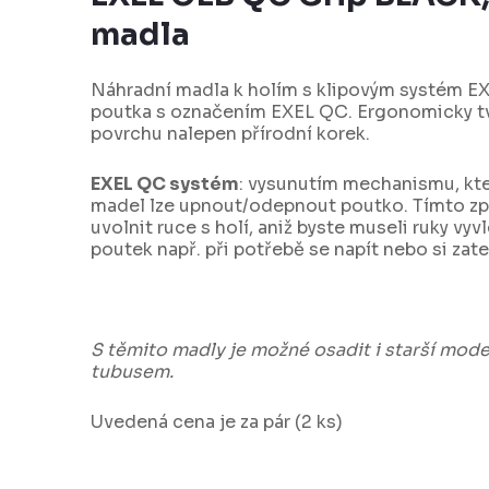
madla
Náhradní madla k holím s klipovým systém E
poutka s označením EXEL QC. Ergonomicky tv
povrchu nalepen přírodní korek.
EXEL QC systém
: vysunutím mechanismu, kte
madel lze upnout/odepnout poutko. Tímto zp
uvolnit ruce s holí, aniž byste museli ruky vy
poutek např. při potřebě se napít nebo si zat
S těmito madly je možné osadit i starší mode
tubusem.
Uvedená cena je za pár (2 ks)