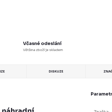
Včasné odeslání
Většina zboží je skladem
NZE
DISKUZE
ZNA
Parametr
 náhradní
Značka
: