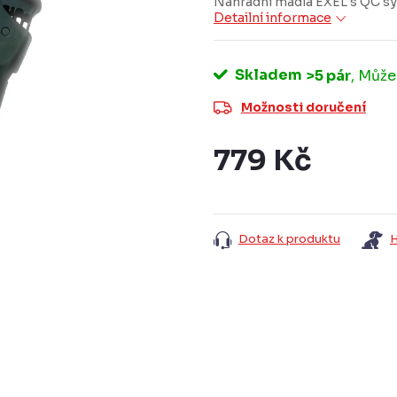
Náhradní madla EXEL s QC s
Detailní informace
Skladem
>5 pár
Možnosti doručení
779 Kč
Měrná
cena:
Dotaz k produktu
H