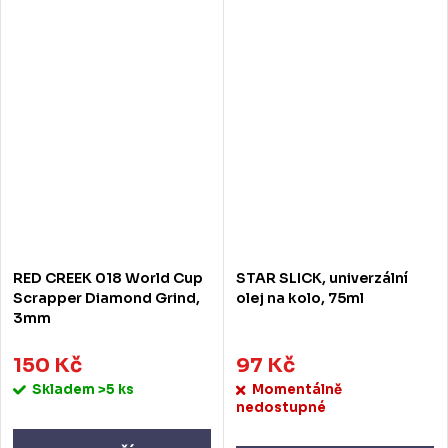
RED CREEK 018 World Cup
STAR SLICK, univerzální
Scrapper Diamond Grind,
olej na kolo, 75ml
3mm
150 Kč
97 Kč
Skladem
>5 ks
Momentálně
nedostupné