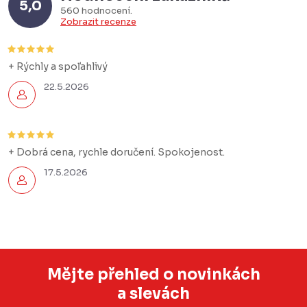
5,0
560 hodnocení
Zobrazit recenze
+ Rýchly a spoľahlivý
22.5.2026
+ Dobrá cena, rychle doručení. Spokojenost.
17.5.2026
Mějte přehled o novinkách
a slevách
Z