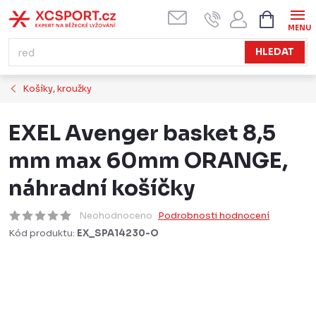
Přejít
NÁKUPN
KOŠÍK
na
obsah
HLEDAT
Košíky, kroužky
EXEL Avenger basket 8,5
mm max 60mm ORANGE,
náhradní košíčky
Neohodnoceno
Podrobnosti hodnocení
Kód produktu:
EX_SPA14230-O