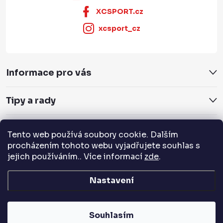
XCSPORT.cz
xcsport_cz
Informace pro vás
Tipy a rady
Servis a služby
Tento web používá soubory cookie. Dalším
procházením tohoto webu vyjadřujete souhlas s
Přijímáme online platby
jejich používáním.. Více informací
zde
.
Nastavení
Copyright 2026
XCSPORT.cz
. Všechna práva vyhrazena.
Souhlasím