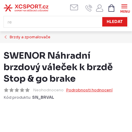
Přejít
NÁKUPN
KOŠÍK
na
obsah
HLEDAT
Brzdy a zpomalovače
SWENOR Náhradní
brzdový váleček k brzdě
Stop & go brake
Neohodnoceno
Podrobnosti hodnocení
Kód produktu:
SN_BRVAL