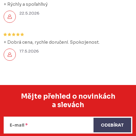
+ Rýchly a spoľahlivý
22.5.2026
+ Dobrá cena, rychle doručení. Spokojenost.
17.5.2026
Mějte přehled o novinkách
a slevách
Z
á
E-mail
ODEBÍRAT
p