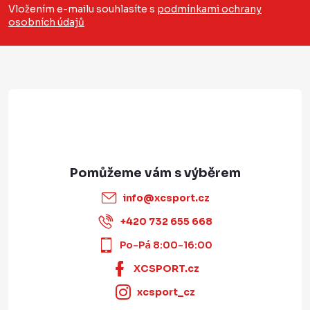
a
Vložením e-mailu souhlasíte s
podmínkami ochrany
osobních údajů
t
í
info
@
xcsport.cz
+420 732 655 668
Po-Pá 8:00-16:00
XCSPORT.cz
xcsport_cz