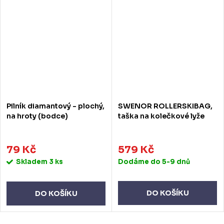
Pilník diamantový - plochý,
SWENOR ROLLERSKIBAG,
na hroty (bodce)
taška na kolečkové lyže
79 Kč
579 Kč
Skladem
3 ks
Dodáme do 5-9 dnů
DO KOŠÍKU
DO KOŠÍKU