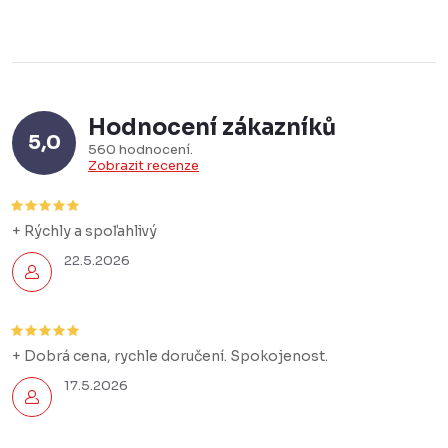
l
á
d
a
Hodnocení zákazníků
c
5,0
560 hodnocení
í
Zobrazit recenze
p
r
+ Rýchly a spoľahlivý
v
22.5.2026
k
y
v
+ Dobrá cena, rychle doručení. Spokojenost.
ý
p
17.5.2026
i
s