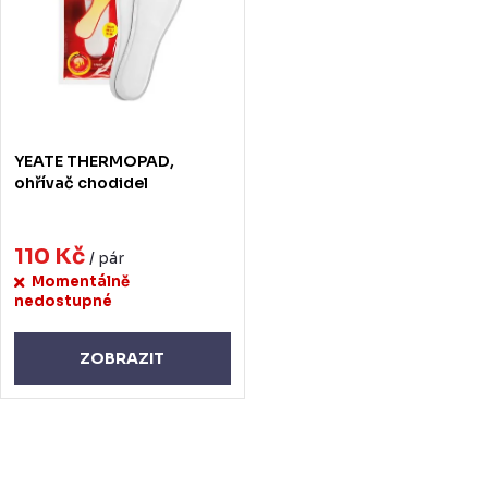
p
s
r
p
o
r
d
o
YEATE THERMOPAD,
u
d
ohřívač chodidel
k
u
t
110 Kč
k
/ pár
Momentálně
ů
t
nedostupné
ů
ZOBRAZIT
O
v