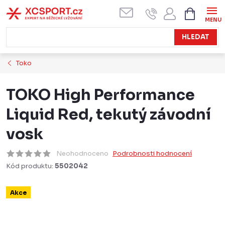
Přejít
NÁKUPN
KOŠÍK
na
obsah
HLEDAT
Toko
TOKO High Performance
Liquid Red, tekutý závodní
vosk
Neohodnoceno
Podrobnosti hodnocení
Kód produktu:
5502042
Akce