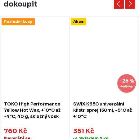
dokoupit
Poslední kusy
Akce
–25 %
469 Kč
TOKO High Performance
SWIX K65C univerzální
Yellow Hot Wax, +10°C až
klistr, sprej 150ml, -5°C až
-4°C, 40 g, skluzný vosk
+10°C
760 Kč
351 Kč
Nevyrábí se
Skladem
2 ks