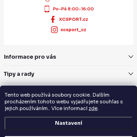
Po-Pá 8:00-16:00
XCSPORT.cz
xcsport_cz
Informace pro vás
Tipy a rady
Servis a služby
Tento web používá soubory cookie. Dalším
procházením tohoto webu vyjadřujete souhlas s
Přijímáme online platby
jejich používáním.. Více informací
zde
.
Nastavení