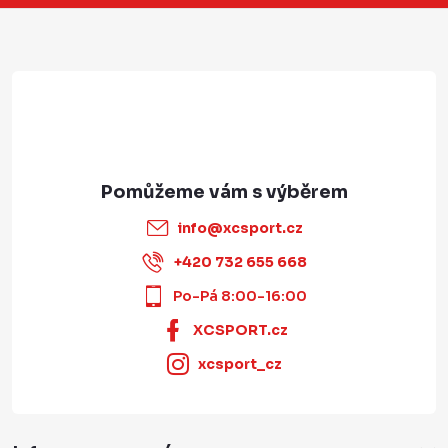
í
info
@
xcsport.cz
+420 732 655 668
Po-Pá 8:00-16:00
XCSPORT.cz
xcsport_cz