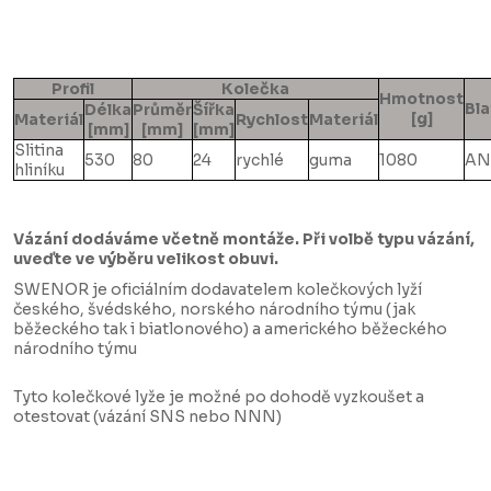
Profil
Kolečka
Hmotnost
Bla
Délka
Průměr
Šířka
[g]
Materiál
Rychlost
Materiál
[mm]
[mm]
[mm]
Slitina
530
80
24
rychlé
guma
1080
AN
hliníku
Vázání dodáváme včetně montáže. Při volbě typu vázání,
uveďte ve výběru velikost obuvi.
SWENOR je oficiálním dodavatelem kolečkových lyží
českého, švédského, norského národního týmu (jak
běžeckého tak i biatlonového) a amerického běžeckého
národního týmu
Tyto kolečkové lyže je možné po dohodě vyzkoušet a
otestovat (vázání SNS nebo NNN)