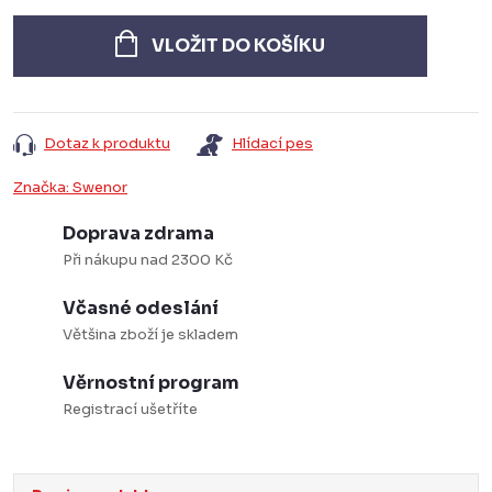
Měrná
cena:
VLOŽIT DO KOŠÍKU
Dotaz k produktu
Hlídací pes
Značka:
Swenor
Doprava zdrama
Při nákupu nad 2300 Kč
Včasné odeslání
Většina zboží je skladem
Věrnostní program
Registrací ušetříte