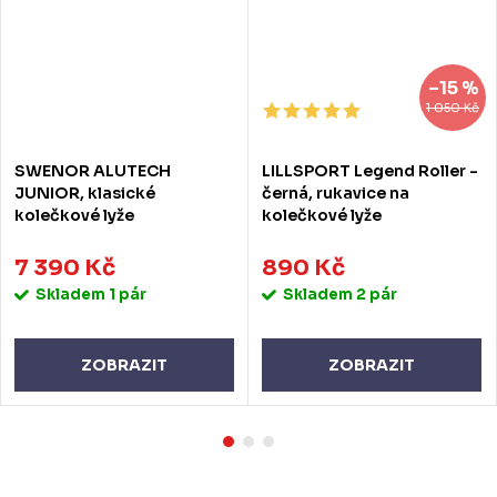
–15 %
1 050 Kč
SWENOR ALUTECH
LILLSPORT Legend Roller -
JUNIOR, klasické
černá, rukavice na
kolečkové lyže
kolečkové lyže
7 390 Kč
890 Kč
Skladem
1 pár
Skladem
2 pár
ZOBRAZIT
ZOBRAZIT