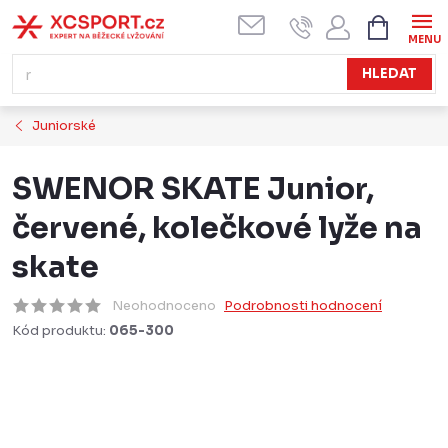
Přejít
NÁKUPN
KOŠÍK
na
obsah
HLEDAT
Juniorské
SWENOR SKATE Junior,
červené, kolečkové lyže na
skate
Neohodnoceno
Podrobnosti hodnocení
Kód produktu:
065-300