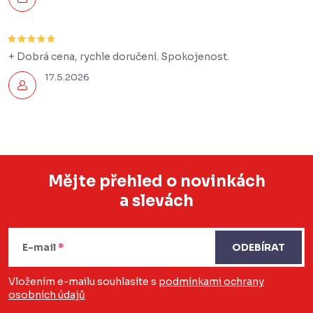
+ Dobrá cena, rychle doručení. Spokojenost.
17.5.2026
Mějte přehled o novinkách
a slevách
Z
á
E-mail
ODEBÍRAT
p
a
Vložením e-mailu souhlasíte s
podmínkami ochrany
osobních údajů
t