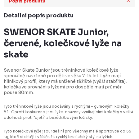
Popis produktu
Detailní popis produktu
SWENOR SKATE Junior,
červené, kolečkové lyže na
skate
Swenor Skate Junior jsou tréninkové kolečkové lyže
speciálně navržené pro děti ve věku 7-14 let. Lyže mají
hliníkový profil, který má snížené těžiště (vyšší stabilita),
kolečka ve srovnání s lyžemi pro dospělé mají průměr
pouze 80mm.
Tyto tréninkové lyže jsou dodávány s rychlými - gumovými kolečky
č.1. Oproti konkurenci jsou lyže osazeny vynikajícími kolečky s velká
odolnosti proti "ojetí" a bezúdržbovými ložisky.
Tyto kolečkové lyže jsou ideální pro všechny malé sportovce do 55
kg, kteří si chtějí i v létě užít rychlý bruslařský styl na lyžích.