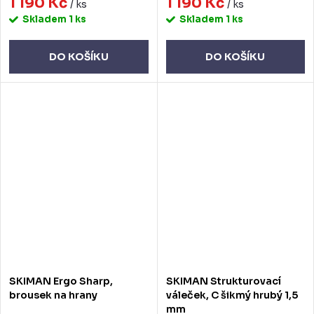
1 190 Kč
1 190 Kč
/ ks
/ ks
Skladem
1 ks
Skladem
1 ks
DO KOŠÍKU
DO KOŠÍKU
SKIMAN Ergo Sharp,
SKIMAN Strukturovací
brousek na hrany
váleček, C šikmý hrubý 1,5
mm