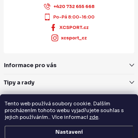
+420 732 655 668
Po-Pá 8:00-16:00
XCSPORT.cz
xcsport_cz
Informace pro vás
Tipy a rady
Servis a služby
Tento web používá soubory cookie. Dalším
procházením tohoto webu vyjadřujete souhlas s
Přijímáme online platby
jejich používáním.. Více informací
zde
.
Nastavení