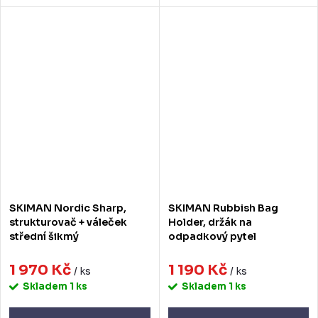
SKIMAN Nordic Sharp,
SKIMAN Rubbish Bag
strukturovač + váleček
Holder, držák na
střední šikmý
odpadkový pytel
1 970 Kč
1 190 Kč
/ ks
/ ks
Skladem
1 ks
Skladem
1 ks