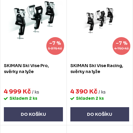
Nejprodávanější
n
p
Abecedně
í
i
p
s
r
p
–7 %
–7 %
o
r
5 375 Kč
4 750 Kč
d
o
SKIMAN Ski Vise Pro,
SKIMAN Ski Vise Racing,
u
d
svěrky na lyže
svěrky na lyže
k
u
t
4 999 Kč
4 390 Kč
k
/ ks
/ ks
Skladem
2 ks
Skladem
2 ks
ů
t
ů
DO KOŠÍKU
DO KOŠÍKU