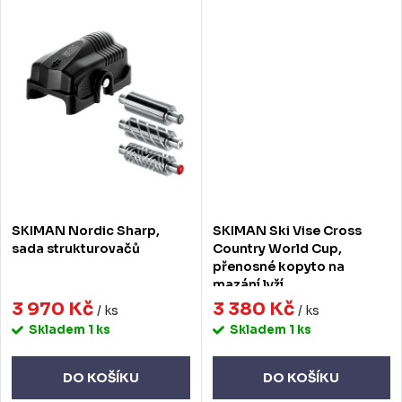
SKIMAN Nordic Sharp,
SKIMAN Ski Vise Cross
sada strukturovačů
Country World Cup,
přenosné kopyto na
mazání lyží
3 970 Kč
3 380 Kč
/ ks
/ ks
Skladem
1 ks
Skladem
1 ks
DO KOŠÍKU
DO KOŠÍKU