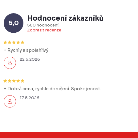
d
a
Hodnocení zákazníků
c
5,0
560 hodnocení
í
Zobrazit recenze
p
r
+ Rýchly a spoľahlivý
v
22.5.2026
k
y
v
+ Dobrá cena, rychle doručení. Spokojenost.
ý
p
17.5.2026
i
s
u