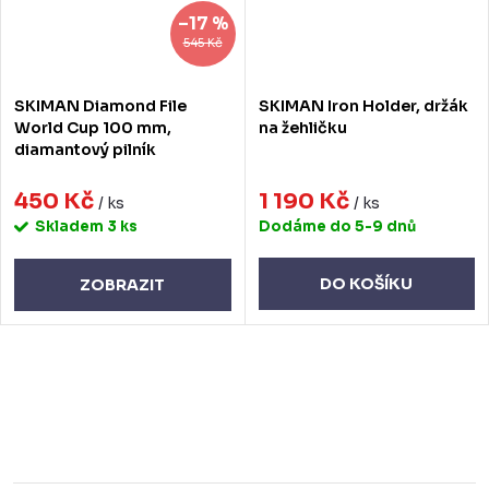
–17 %
545 Kč
SKIMAN Diamond File
SKIMAN Iron Holder, držák
World Cup 100 mm,
na žehličku
diamantový pilník
450 Kč
1 190 Kč
/ ks
/ ks
Skladem
3 ks
Dodáme do 5-9 dnů
DO KOŠÍKU
ZOBRAZIT
O
v
l
á