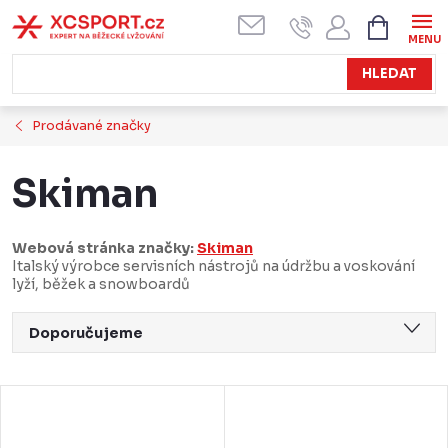
Přejít
NÁKUPN
KOŠÍK
na
obsah
HLEDAT
Prodávané značky
Skiman
Webová stránka značky:
Skiman
Italský výrobce servisních nástrojů na údržbu a voskování
lyží, běžek a snowboardů
Ř
Doporučujeme
a
Nejlevnější
z
V
Nejdražší
e
ý