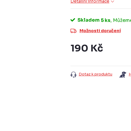
Detailní informace
Skladem
5 ks
Možnosti doručení
190 Kč
Měrná
cena:
Dotaz k produktu
H