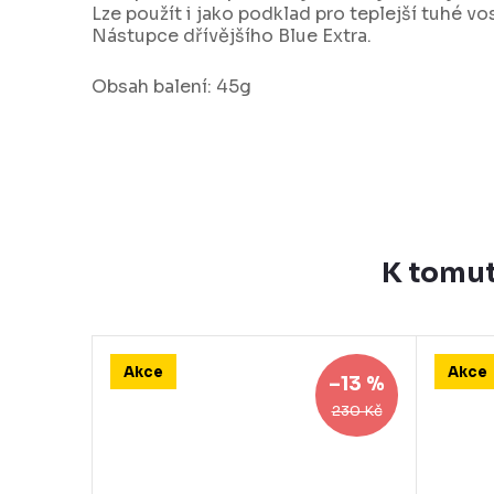
Lze použít i jako podklad pro teplejší tuhé vo
Nástupce dřívějšího Blue Extra.
Obsah balení: 45g
K tomut
Akce
Akce
–15 %
–13 %
259 Kč
230 Kč