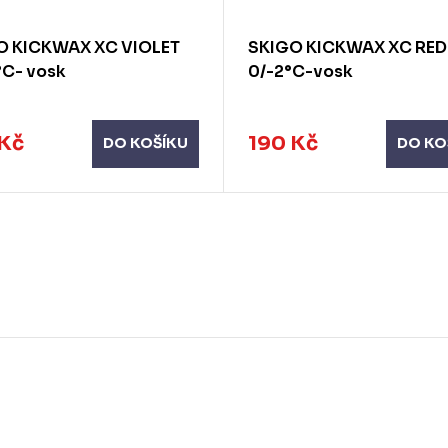
O KICKWAX XC VIOLET
SKIGO KICKWAX XC RED
°C- vosk
0/-2°C-vosk
 Kč
190 Kč
DO KOŠÍKU
DO KO