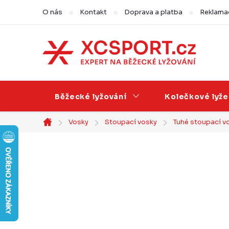
Přejít
O nás
Kontakt
Doprava a platba
Reklamac
na
obsah
Běžecké lyžování
Kolečkové lyže
Vosky
Stoupací vosky
Tuhé stoupací v
Domů