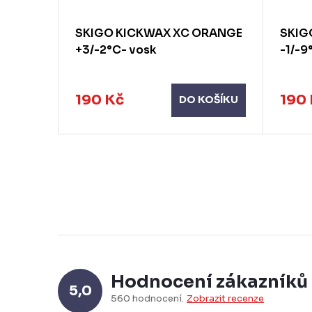
RANGE
SKIGO KICKWAX XC ORANGE
SKIG
+3/-2°C- vosk
-1/-9
190 Kč
190
KOŠÍKU
DO KOŠÍKU
Hodnocení zákazníků
5,0
560 hodnocení
Zobrazit recenze