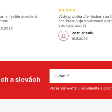
ena, rychle doručení.
Vždy probíhá vše hladce, i na 
ost.
čas. Nakupuju opakovaně a vž
spokojenost 👍
7.5.2026
Petr Hlisník
15.5.2026
E-mail
ách
a slevách
Vložením e-mailu souhlasíte s
podm