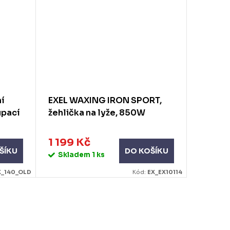
ní
EXEL WAXING IRON SPORT,
SWIX P
upací
žehlička na lyže, 850W
tyčinky
1 199 Kč
219 K
ŠÍKU
DO KOŠÍKU
Skladem
1 ks
Skla
X_140_OLD
Kód:
EX_EX10114