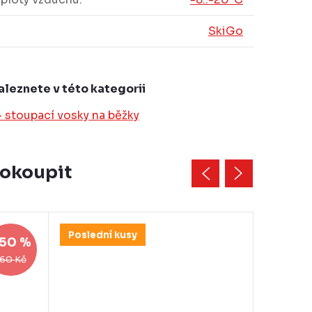
SkiGo
aleznete v této kategorii
 stoupací vosky na běžky
dokoupit
Poslední kusy
50 %
160 Kč