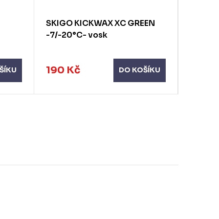
SKIGO KICKWAX XC GREEN
SKIGO
-7/-20°C- vosk
+5/-1°
190 Kč
190 K
ŠÍKU
DO KOŠÍKU