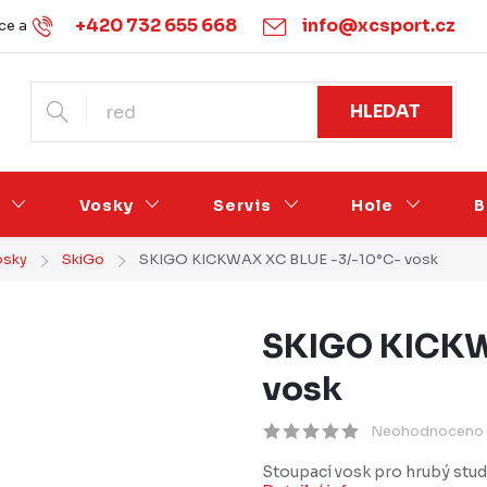
+420 732 655 668
info@xcsport.cz
e a vrácení
Obchodní podmínky
Ochrana osobních údajů
HLEDAT
Vosky
Servis
Hole
B
osky
SkiGo
SKIGO KICKWAX XC BLUE -3/-10°C- vosk
SKIGO KICKW
vosk
Neohodnoceno
Stoupací vosk pro hrubý stude