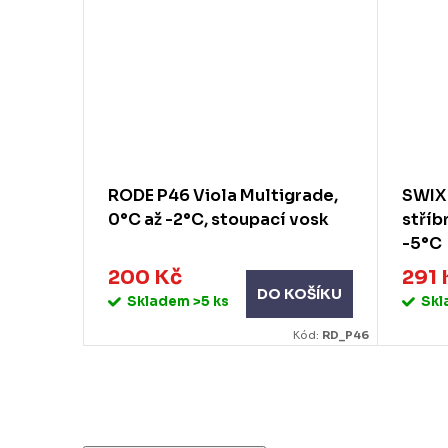
 T1716-
RODE P46 Viola Multigrade,
SWIX 
uznice
0°C až -2°C, stoupací vosk
stříb
-5°C
200 Kč
291 
KOŠÍKU
DO KOŠÍKU
Skladem
>5 ks
Sk
ód:
SW_T1716
Kód:
RD_P46