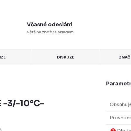
Včasné odeslání
Většina zboží je skladem
NZE
DISKUZE
ZNAČ
Parametr
 -3/-10°C-
Obsahuje
Proveden
h.
Dle t