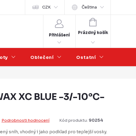
Velkoobchod
CZK
Čeština
NÁKUPNÍ
KOŠÍK
Prázdný košík
Přihlášení
oty
Oblečení
Ostatní
Výprod
AX XC BLUE -3/-10°C-
Podrobnosti hodnocení
Kód produktu:
90254
ný sníh, vhodný i jako podklad pro teplejší vosky.