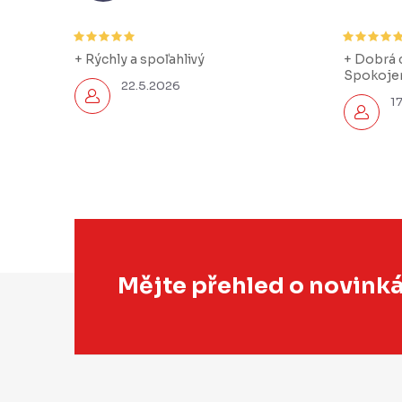
+ Rýchly a spoľahlivý
+ Dobrá c
Spokojen
22.5.2026
1
Z
Mějte přehled o novink
á
p
a