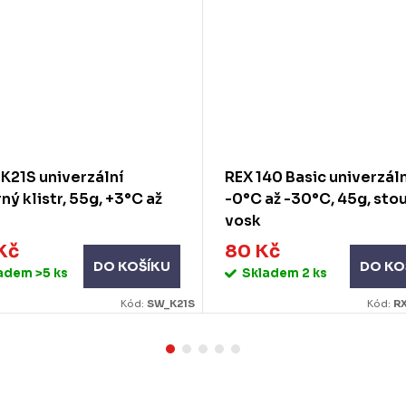
K21S univerzální
REX 140 Basic univerzál
rný klistr, 55g, +3°C až
-0°C až -30°C, 45g, sto
vosk
Kč
80 Kč
DO KOŠÍKU
DO KO
ladem
>5 ks
Skladem
2 ks
Kód:
SW_K21S
Kód:
R