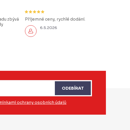
řadu zbývá
Příjemné ceny, rychlé dodání.
dy
6.5.2026
ODEBÍRAT
ínkami ochrany osobních údajů