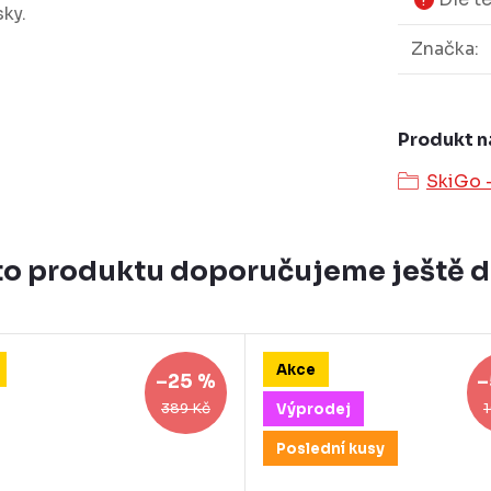
?
sky.
Značka
:
Produkt n
SkiGo -
o produktu doporučujeme ještě 
Akce
–25 %
–
389 Kč
Výprodej
Poslední kusy