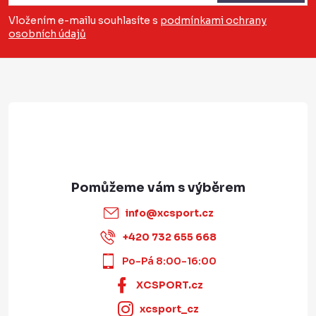
a
Vložením e-mailu souhlasíte s
podmínkami ochrany
osobních údajů
t
í
info
@
xcsport.cz
+420 732 655 668
Po-Pá 8:00-16:00
XCSPORT.cz
xcsport_cz