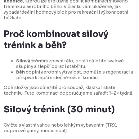
kondice
, kterou lze efektivně posílit kombinací silového
tréninku a aerobního běhu. V článku vám ukážeme, jak
vypadá ideální hodinový blok pro rekreační i výkonnostní
běžkaře.
Proč kombinovat silový
trénink a běh?
Silový trénink
zpevní tělo, posílí důležité svalové
skupiny a zlepší odraz i stabilitu.
Běh
doplní aerobní vytrvalost, pomůže s regenerací a
přispívá k lepší srdečně-cévní kondici.
Obě složky jsou důležité pro soupaž, klasiku i skate
techniku. Tuto kombinaci doporučujeme zařadit 1–2× týdně.
Silový trénink (30 minut)
Cvičte s vlastní vahou nebo lehkým vybavením (TRX,
odporové gumy, medicinbal):