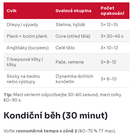
Počet
Cvik
Svalová skupina
opakování
Dřepy / výpady
Stehna, hýždě
3× 12–15
Plank + boční plank
Core (střed těla)
3× 30–45 s
Angličáky (burpees)
Celé tělo
3× 10–12
Tricepsové kliky /
Paže, ramena
3× 8–12
kliky
Skoky na bednu
Dynamika dolních
3× 8–10
nebo výstupy
končetin
Tip:
Mezi sériemi odpočívejte 30–60 sekund, mezi cviky
60–90 s.
Kondiční běh (30 minut)
Volte
rovnoměrné tempo v zóně 2
(60–75 % TF max),