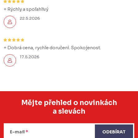
+ Rýchly a spoľahlivý
22.5.2026
+ Dobrá cena, rychle doručení. Spokojenost.
17.5.2026
Mějte přehled o novinkách
a slevách
Z
á
E-mail
ODEBÍRAT
p