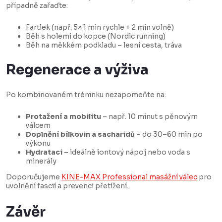
případně zařaďte:
Fartlek (např. 5× 1 min rychle + 2 min volně)
Běh s holemi do kopce (Nordic running)
Běh na měkkém podkladu – lesní cesta, tráva
Regenerace a výživa
Po kombinovaném tréninku nezapomeňte na:
Protažení a mobilitu
– např. 10 minut s pěnovým
válcem
Doplnění bílkovin a sacharidů
– do 30–60 min po
výkonu
Hydrataci
– ideálně iontový nápoj nebo voda s
minerály
Doporučujeme
KINE-MAX Professional masážní válec
pro
uvolnění fascií a prevenci přetížení.
Závěr