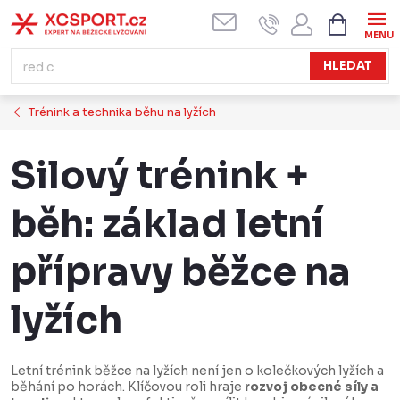
Přejít
NÁKUPN
KOŠÍK
na
obsah
HLEDAT
Trénink a technika běhu na lyžích
Silový trénink +
běh: základ letní
přípravy běžce na
lyžích
Letní trénink běžce na lyžích není jen o kolečkových lyžích a
běhání po horách. Klíčovou roli hraje
rozvoj obecné síly a