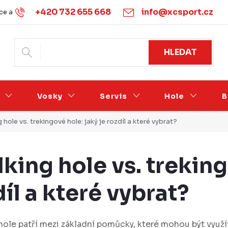
+420 732 655 668
info@xcsport.cz
e a vrácení
Obchodní podmínky
Ochrana osobních údajů
HLEDAT
Vosky
Servis
Hole
B
hole vs. trekingové hole: jaký je rozdíl a které vybrat?
king hole vs. treking
díl a které vybrat?
hole patří mezi základní pomůcky, které mohou být využí