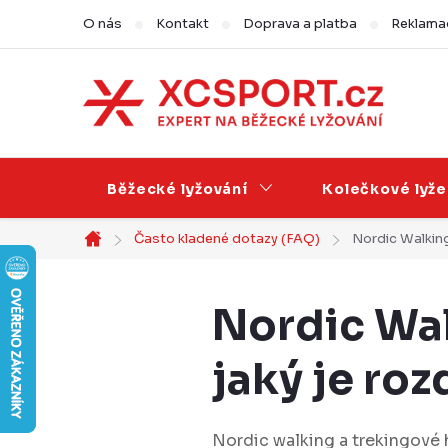
Přejít
O nás
Kontakt
Doprava a platba
Reklamac
na
obsah
Běžecké lyžování
Kolečkové lyže
Často kladené dotazy (FAQ)
Nordic Walking 
Domů
Nordic Wal
jaký je roz
Nordic walking a trekingové 