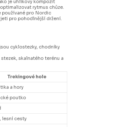
jako je uhlíkový kompozit
 optimalizovat rytmus chůze.
le používané pro Nordic
ti pro pohodlnější držení.
jsou cyklostezky, chodníky
 stezek, skalnatého terénu a
Trekingové hole
tika a hory
ické poutko
í
, lesní cesty