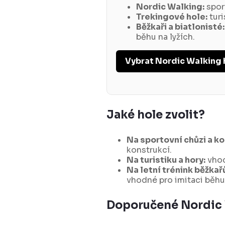
Nordic Walking:
sport
Trekingové hole:
turi
Běžkaři a biatlonisté:
běhu na lyžích.
Vybrat Nordic Walking 
Jaké hole zvolit?
Na sportovní chůzi a ko
konstrukcí.
Na turistiku a hory:
vhod
Na letní trénink běžkař
vhodné pro imitaci běhu 
Doporučené Nordic 