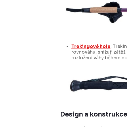
Trekingové hole
: Treki
rovnováhu, snižují zátěž
rozložení váhy během no
Design a konstrukc