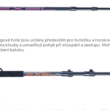
ngové hole jsou určeny především pro turistiku a horsko
 na klouby a usnadňují pohyb při stoupání a sestupu. Moh
šení batohu.
e