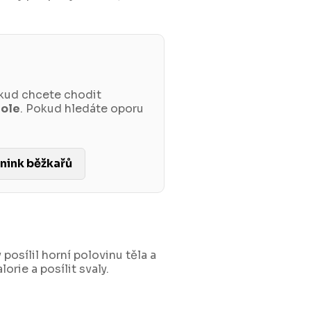
okud chcete chodit
hole
. Pokud hledáte oporu
énink běžkařů
 posílil horní polovinu těla a
orie a posílit svaly.