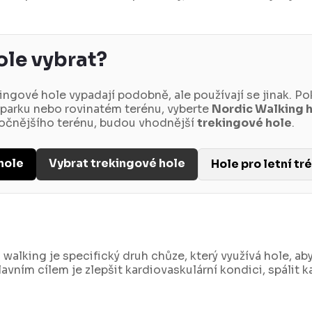
ole vybrat?
ingové hole vypadají podobně, ale používají se jinak. P
 parku nebo rovinatém terénu, vyberte
Nordic Walking 
ročnějšího terénu, budou vhodnější
trekingové hole
.
hole
Vybrat trekingové hole
Hole pro letní tr
 walking je specifický druh chůze, který využívá hole, aby
avním cílem je zlepšit kardiovaskulární kondici, spálit kal