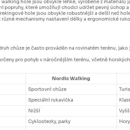
 walking hole jsou obvykle lehké, vyrobené z materiálů 
lní popruhy, které umožňují chodci udržet pevný úchop a
Trekingové hole jsou obvykle robustnější a delší než ho
 různé mechanismy nastavení délky a ergonomické rukoje
 druh chůze je často prováděn na rovinatém terénu, jako 
určeny pro pohyb v náročnějším terénu, včetně horských
Nordic Walking
Sportovní chůze
Turis
Speciální rukavička
Klas
Nižší
Vyšš
Cyklostezky, parky
Hory