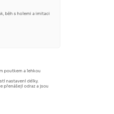
, běh s holemi a imitaci
ím poutkem a lehkou
tí nastavení délky.
 přenášejí odraz a jsou