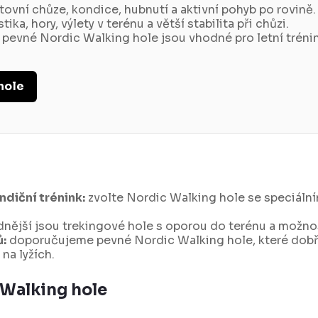
ovní chůze, kondice, hubnutí a aktivní pohyb po rovině.
stika, hory, výlety v terénu a větší stabilita při chůzi.
pevné Nordic Walking hole jsou vhodné pro letní trénink
hole
ndiční trénink:
zvolte Nordic Walking hole se speciáln
nější jsou trekingové hole s oporou do terénu a možnos
ů:
doporučujeme pevné Nordic Walking hole, které dobře
na lyžích.
Walking hole