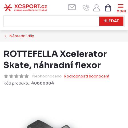
Přejít
NÁKUPN
KOŠÍK
na
obsah
HLEDAT
Náhradní díly
ROTTEFELLA Xcelerator
Skate, náhradní flexor
Neohodnoceno
Podrobnosti hodnocení
Kód produktu:
40800004