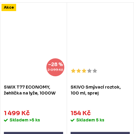
Akce
–28 %
2 099 Kč
SWIX T77 ECONOMY,
SKIVO Smývací roztok,
žehlička na lyže, 1000W
100 ml, sprej
1 499 Kč
154 Kč
Skladem
>5 ks
Skladem
5 ks