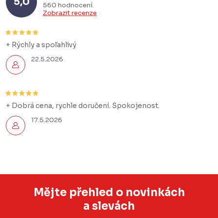
5,0
560 hodnocení
Zobrazit recenze
+ Rýchly a spoľahlivý
22.5.2026
+ Dobrá cena, rychle doručení. Spokojenost.
17.5.2026
Mějte přehled o novinkách
a slevách
Z