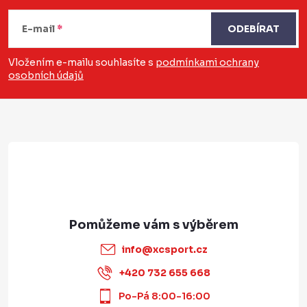
á
E-mail
ODEBÍRAT
p
a
Vložením e-mailu souhlasíte s
podmínkami ochrany
osobních údajů
t
í
info
@
xcsport.cz
+420 732 655 668
Po-Pá 8:00-16:00