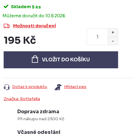
Skladem
5 ks
10.8.2026
Možnosti doručení
195 Kč
Měrná
cena:
VLOŽIT DO KOŠÍKU
Dotaz k produktu
Hlídací pes
Značka:
Rottefella
Doprava zdrama
Při nákupu nad 2300 Kč
Včasné odeslání