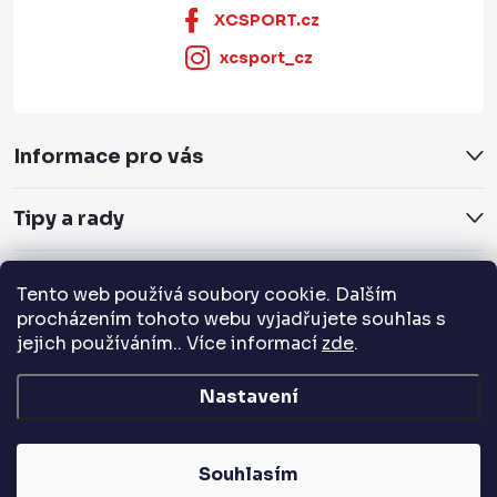
XCSPORT.cz
xcsport_cz
Informace pro vás
Tipy a rady
Servis a služby
Tento web používá soubory cookie. Dalším
procházením tohoto webu vyjadřujete souhlas s
jejich používáním.. Více informací
zde
.
Přijímáme online platby
Nastavení
Copyright 2026
XCSPORT.cz
. Všechna práva vyhrazena.
Souhlasím
Vytvořil Shoptet