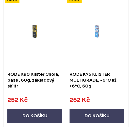
RODE K90 Klister Chola,
RODE K76 KLISTER
base , 60g, základový
MULTIGRADE, -6°C až
sklitr
+6°C, 60g
252 Kč
252 Kč
DO KOŠÍKU
DO KOŠÍKU