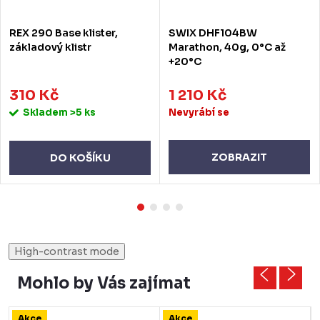
REX 290 Base klister,
SWIX DHF104BW
základový klistr
Marathon, 40g, 0°C až
+20°C
310 Kč
1 210 Kč
Skladem
>5 ks
Nevyrábí se
ZOBRAZIT
DO KOŠÍKU
High-contrast mode
Mohlo by Vás zajímat
Akce
Akce