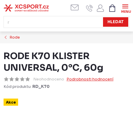
Přejít
NÁKUPN
KOŠÍK
na
obsah
HLEDAT
Rode
RODE K70 KLISTER
UNIVERSAL, 0°C, 60g
Neohodnoceno
Podrobnosti hodnocení
Kód produktu:
RD_K70
Akce