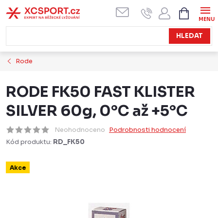
Přejít
NÁKUPN
KOŠÍK
na
obsah
HLEDAT
Rode
RODE FK50 FAST KLISTER
SILVER 60g, 0°C až +5°C
Neohodnoceno
Podrobnosti hodnocení
Kód produktu:
RD_FK50
Akce