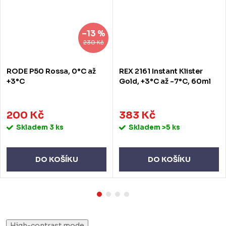
–13 %
230 Kč
RODE P50 Rossa, 0°C až
REX 2161 Instant Klister
+3°C
Gold, +3°C až -7°C, 60ml
200 Kč
383 Kč
Skladem
3 ks
Skladem
>5 ks
DO KOŠÍKU
DO KOŠÍKU
High-contrast mode