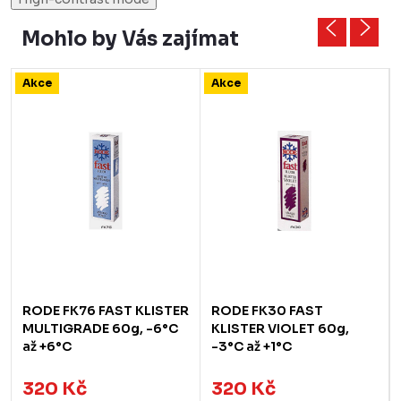
Mohlo by Vás zajímat
Akce
Akce
RODE FK76 FAST KLISTER
RODE FK30 FAST
MULTIGRADE 60g, -6°C
KLISTER VIOLET 60g,
až +6°C
-3°C až +1°C
320 Kč
320 Kč