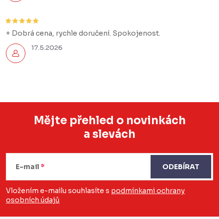
+ Dobrá cena, rychle doručení. Spokojenost.
17.5.2026
Mějte přehled o novinkách
a slevách
Z
á
E-mail
ODEBÍRAT
p
a
Vložením e-mailu souhlasíte s
podmínkami ochrany
osobních údajů
t