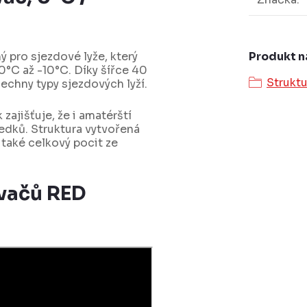
Produkt n
 pro sjezdové lyže, který
 0°C až -10°C. Díky šířce 40
Struktu
echny typy sjezdových lyží.
ajišťuje, že i amatérští
edků. Struktura vytvořená
 také celkový pocit ze
ovačů RED