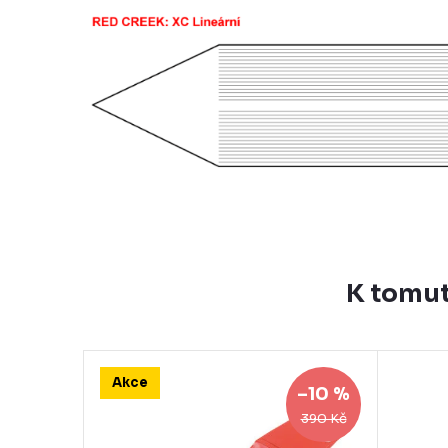
K tomut
Akce
–10 %
390 Kč