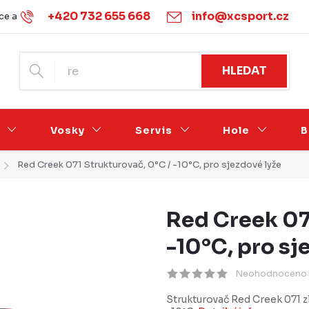
+420 732 655 668
info@xcsport.cz
e a vrácení
Obchodní podmínky
Ochrana osobních údajů
HLEDAT
Vosky
Servis
Hole
B
Red Creek 071 Strukturovač, 0°C / -10°C, pro sjezdové lyže
Red Creek 07
-10°C, pro sj
Neohodnoceno
Strukturovač Red Creek 071 zl