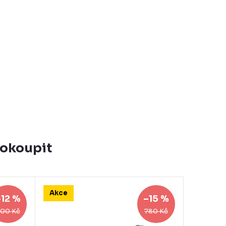
dokoupit
Akce
–12 %
–15 %
00 Kč
780 Kč