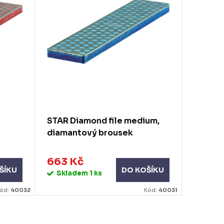
STAR Diamond file medium,
diamantový brousek
663 Kč
ŠÍKU
DO KOŠÍKU
Skladem
1 ks
ód:
40032
Kód:
40031