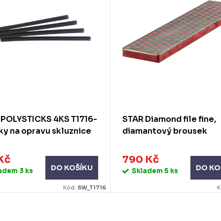
 POLYSTICKS 4KS T1716-
STAR Diamond file fine,
ky na opravu skluznice
diamantový brousek
Kč
790 Kč
DO KOŠÍKU
DO KO
ladem
3 ks
Skladem
5 ks
Kód:
SW_T1716
K