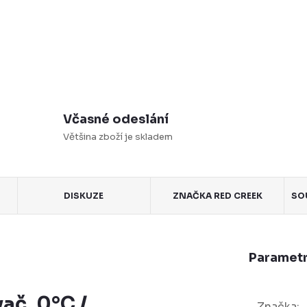
Včasné odeslání
Většina zboží je skladem
DISKUZE
ZNAČKA
RED CREEK
SO
Parametr
ač, 0°C /
Značka
: