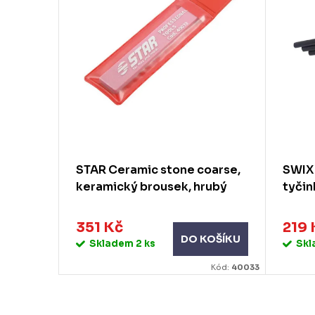
STAR Ceramic stone coarse,
SWIX
keramický brousek, hrubý
tyčin
351 Kč
219 
DO KOŠÍKU
Skladem
2 ks
Sk
Kód:
40033