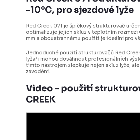
-10°C, pro sjezdové lyže
Red Creek 071 je špičkový strukturovač určený
optimalizuje jejich skluz v teplotním rozmezí
mm a oboustrannému použití je ideální pro vš
Jednoduché použití strukturovačů Red Creek z
lyžaři mohou dosáhnout profesionálních výsl
tímto nástrojem zlepšuje nejen skluz lyže, ale
závodění.
Video - použití struktur
CREEK