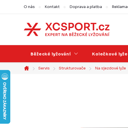
Přejít
O nás
Kontakt
Doprava a platba
Reklamac
na
obsah
Běžecké lyžování
Kolečkové lyže
Servis
Strukturovače
Na sjezdové lyže
Domů