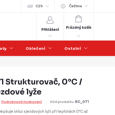
Velkoobchod
CZK
Čeština
NÁKUPNÍ
KOŠÍK
Prázdný košík
Přihlášení
oty
Oblečení
Ostatní
Výprod
1 Strukturovač, 0°C /
ezdové lyže
Podrobnosti hodnocení
Kód produktu:
RC_071
epšuje skluz sjezdových lyží při teplotách 0°C až