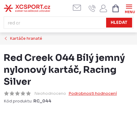
Přejít
NÁKUPN
KOŠÍK
na
obsah
HLEDAT
Kartáče hranaté
Red Creek 044 Bílý jemný
nylonový kartáč, Racing
Silver
Neohodnoceno
Podrobnosti hodnocení
Kód produktu:
RC_044