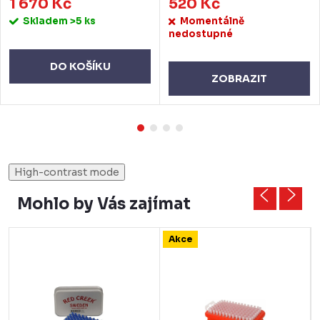
1 670 Kč
520 Kč
Skladem
>5 ks
Momentálně
nedostupné
DO KOŠÍKU
ZOBRAZIT
High-contrast mode
Mohlo by Vás zajímat
Akce