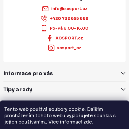
info
@
xcsport.cz
+420 732 655 668
Po-Pá 8:00-16:00
XCSPORT.cz
xcsport_cz
Informace pro vás
Tipy a rady
Servis a služby
Tento web používá soubory cookie. Dalším
procházením tohoto webu vyjadřujete souhlas s
jejich používáním.. Více informací
zde
.
Přijímáme online platby