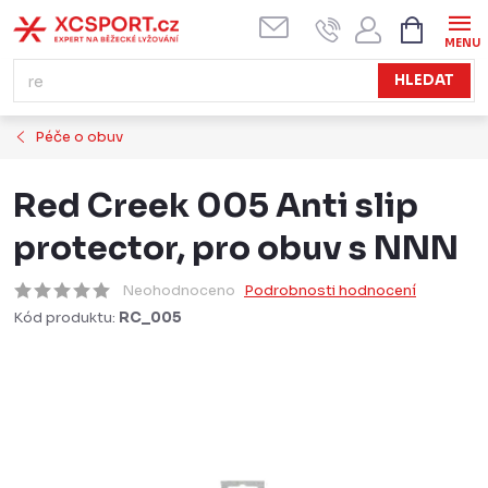
Přejít
NÁKUPN
KOŠÍK
na
obsah
HLEDAT
Péče o obuv
Red Creek 005 Anti slip
protector, pro obuv s NNN
Neohodnoceno
Podrobnosti hodnocení
Kód produktu:
RC_005