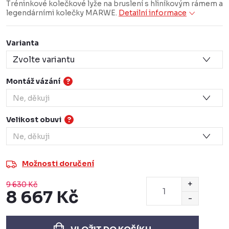
Tréninkové kolečkové lyže na bruslení s hliníkovým rámem a
legendárními kolečky MARWE.
Detailní informace
Varianta
Montáž vázání
?
Velikost obuvi
?
Možnosti doručení
9 630 Kč
8 667 Kč
Měrná
cena: