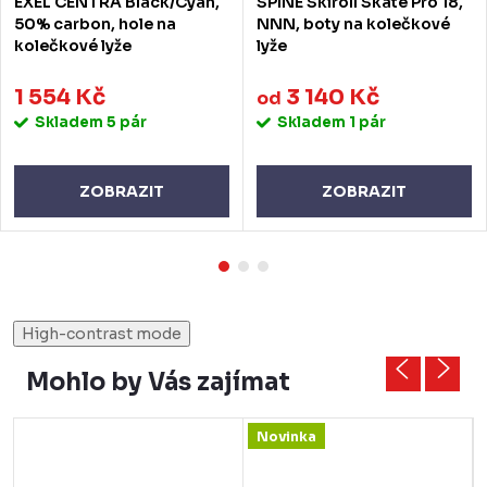
EXEL CENTRA Black/Cyan,
SPINE Skiroll Skate Pro 18,
50% carbon, hole na
NNN, boty na kolečkové
kolečkové lyže
lyže
1 554 Kč
3 140 Kč
od
Skladem
5 pár
Skladem
1 pár
ZOBRAZIT
ZOBRAZIT
High-contrast mode
Mohlo by Vás zajímat
Novinka