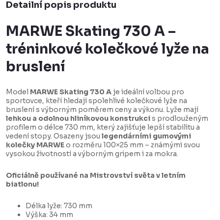
Detailní popis produktu
MARWE Skating 730 A –
tréninkové kolečkové lyže na
bruslení
Model
MARWE Skating 730 A
je ideální volbou pro
sportovce, kteří hledají spolehlivé kolečkové lyže na
bruslení s výborným poměrem ceny a výkonu. Lyže mají
lehkou a odolnou hliníkovou konstrukci
s prodlouženým
profilem o délce 730 mm, který zajišťuje lepší stabilitu a
vedení stopy. Osazeny jsou
legendárními gumovými
kolečky MARWE
o rozměru 100×25 mm – známými svou
vysokou životností a výborným gripem i za mokra.
Oficiálně používané na Mistrovství světa v letním
biatlonu!
Délka lyže: 730 mm
Výška: 34 mm