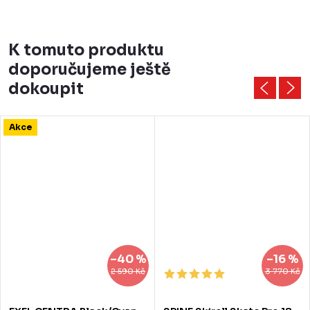
K tomuto produktu
doporučujeme ještě
dokoupit
Akce
–40 %
–16 %
2 590 Kč
3 770 Kč