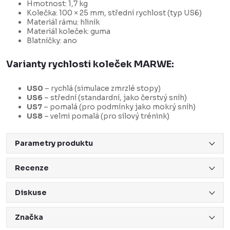
Hmotnost: 1,7 kg
Kolečka: 100 × 25 mm, střední rychlost (typ US6)
Materiál rámu: hliník
Materiál koleček: guma
Blatníčky: ano
Varianty rychlosti koleček MARWE:
US0
– rychlá (simulace zmrzlé stopy)
US6
– střední (standardní, jako čerstvý sníh)
US7
– pomalá (pro podmínky jako mokrý sníh)
US8
– velmi pomalá (pro silový trénink)
Parametry produktu
Recenze
Diskuse
Značka