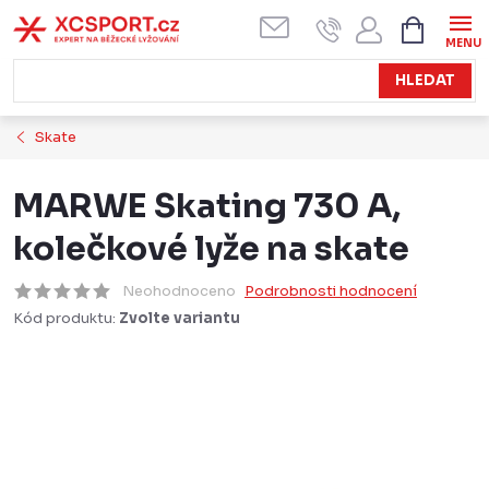
Přejít
NÁKUPN
KOŠÍK
na
obsah
HLEDAT
Skate
MARWE Skating 730 A,
kolečkové lyže na skate
Neohodnoceno
Podrobnosti hodnocení
Kód produktu:
Zvolte variantu