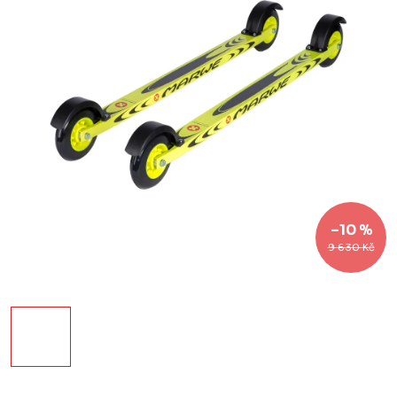
–10 %
9 630 Kč