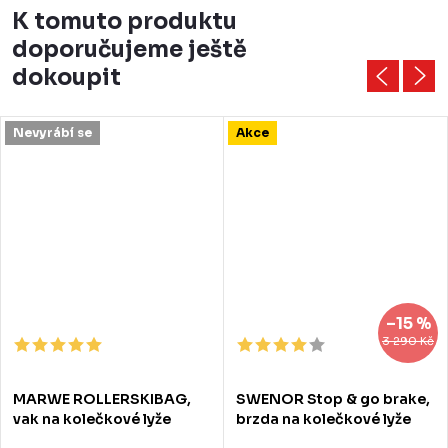
K tomuto produktu
doporučujeme ještě
dokoupit
Nevyrábí se
Akce
–15 %
3 290 Kč
MARWE ROLLERSKIBAG,
SWENOR Stop & go brake,
vak na kolečkové lyže
brzda na kolečkové lyže