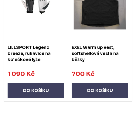
LILLSPORT Legend
EXEL Warm up vest,
breeze, rukavice na
softshellová vesta na
kolečkové lyže
běžky
1 090 Kč
700 Kč
DO KOŠÍKU
DO KOŠÍKU