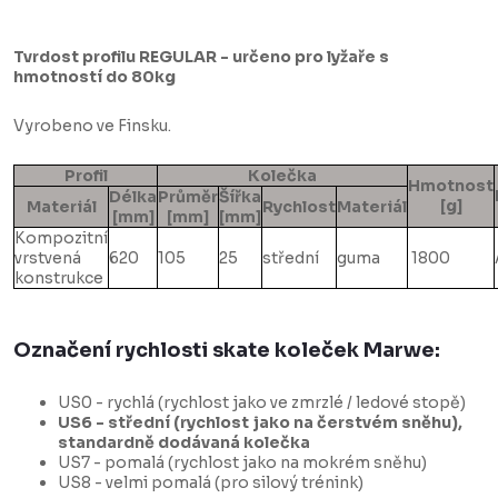
Tvrdost profilu REGULAR - určeno pro lyžaře s
hmotností do 80kg
Vyrobeno ve Finsku.
Profil
Kolečka
Hmotnost
Délka
Průměr
Šířka
[g]
Materiál
Rychlost
Materiál
[mm]
[mm]
[mm]
Kompozitní
vrstvená
620
105
25
střední
guma
1800
konstrukce
Označení rychlosti skate koleček Marwe:
US0 - rychlá (rychlost jako ve zmrzlé / ledové stopě)
US6 - střední (rychlost jako na čerstvém sněhu),
standardně dodávaná kolečka
US7 - pomalá (rychlost jako na mokrém sněhu)
US8 - velmi pomalá (pro silový trénink)