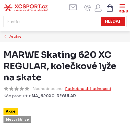
Přejít
NÁKUPN
KOŠÍK
na
obsah
HLEDAT
Archiv
MARWE Skating 620 XC
REGULAR, kolečkové lyže
na skate
Neohodnoceno
Podrobnosti hodnocení
Kód produktu:
MA_620XC-REGULAR
Akce
Nevyrábí se