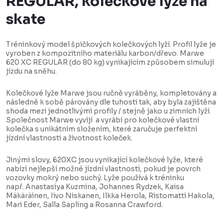
REGULAR, kolečkové lyže na
skate
Tréninkový model špičkových kolečkových lyží. Profil lyže je
vyroben z kompozitního materiálu karbon/dřevo. Marwe
620 XC REGULAR (do 80 kg) vynikajícím způsobem simulují
jízdu na sněhu.
Kolečkové lyže Marwe jsou ručně vyráběny, kompletovány a
následně k sobě párovány dle tuhosti tak, aby byla zajištěna
shoda mezi jednotlivými profily / stejně jako u zimních lyží.
Společnost Marwe vyvíjí a vyrábí pro kolečkové vlastní
kolečka s unikátním složením, které zaručuje perfektní
jízdní vlastnosti a životnost koleček.
Jinými slovy, 620XC jsou vynikající kolečkové lyže, které
nabízí nejlepší možné jízdní vlastnosti, pokud je povrch
vozovky mokrý nebo suchý. Lyže používá k tréninku
např. Anastasiya Kuzmina, Johannes Rydzek, Kaisa
Mäkäräinen, Iivo Niskanen, Ilkka Herola, Ristomatti Hakola,
Mari Eder, Salla Sapling a Rosanna Crawford.