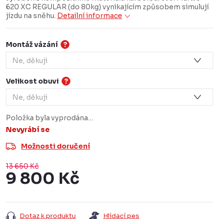
620 XC REGULAR (do 80kg) vynikajícím způsobem simulují
jízdu na sněhu.
Detailní informace
Montáž vázání
?
Velikost obuvi
?
Položka byla vyprodána…
Nevyrábí se
Možnosti doručení
13 650 Kč
9 800 Kč
Měrná
cena:
Dotaz k produktu
Hlídací pes