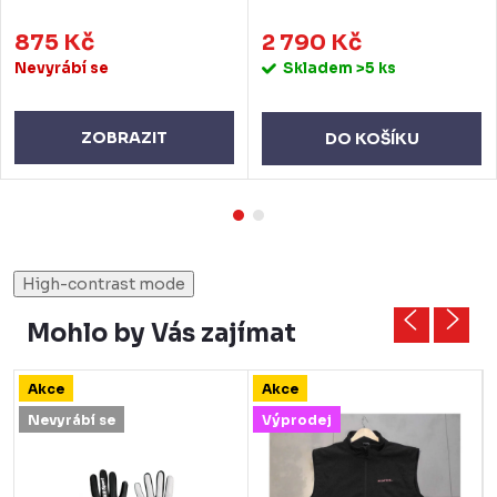
875 Kč
2 790 Kč
Nevyrábí se
Skladem
>5 ks
ZOBRAZIT
DO KOŠÍKU
High-contrast mode
Mohlo by Vás zajímat
Akce
Akce
Nevyrábí se
Výprodej