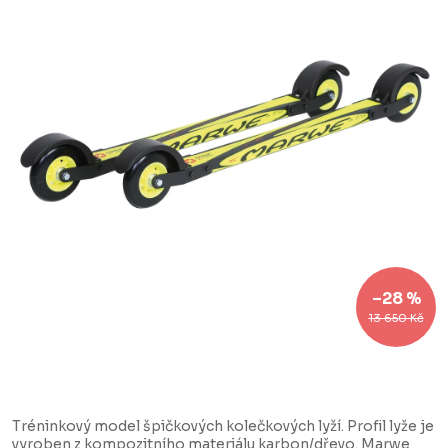
–28 %
13 650 Kč
Tréninkový model špičkových kolečkových lyží. Profil lyže je
vyroben z kompozitního materiálu karbon/dřevo. Marwe