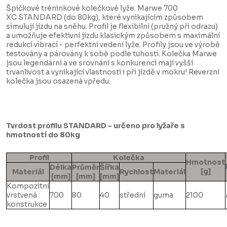
Špičkové tréninkové kolečkové lyže. Marwe 700
XC STANDARD (do 80kg), které vynikajícím způsobem
simulují jízdu na sněhu. Profil je flexibilní (pružný při odrazu)
a umožňuje efektivní jízdu klasickým způsobem s maximální
redukcí vibrací - perfektní vedení lyže. Profily jsou ve výrobě
testovány a párovány k sobě podle tuhosti. Kolečka Marwe
jsou legendární a ve srovnání s konkurencí mají vyšší
trvanlivost a vynikající vlastnosti i při jízdě v mokru! Reverzní
kolečka jsou osazená vpředu.
Tvrdost profilu STANDARD - určeno pro lyžaře s
hmotností do 80kg
Profil
Kolečka
Hmotnost
Délka
Průměr
Šířka
[g]
Materiál
Rychlost
Materiál
[mm]
[mm]
[mm]
Kompozitní
vrstvená
700
80
40
střední
guma
2100
konstrukce