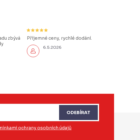
řadu zbývá
Příjemné ceny, rychlé dodání.
dy
6.5.2026
ODEBÍRAT
ínkami ochrany osobních údajů