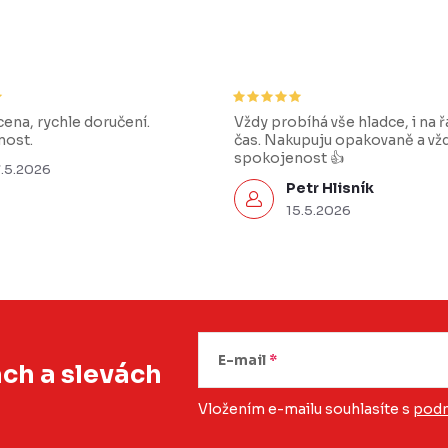
ena, rychle doručení.
Vždy probíhá vše hladce, i na 
ost.
čas. Nakupuju opakovaně a vž
spokojenost 👍
7.5.2026
Petr Hlisník
15.5.2026
E-mail
ách
a slevách
Vložením e-mailu souhlasíte s
podm