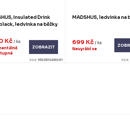
US, Insulated Drink
MADSHUS, ledvinka na 
 black, ledvinka na běžky
90 Kč
699 Kč
/ ks
/ ks
ZOBR
ZOBRAZIT
entálně
Nevyrábí se
tupné
Kód:
MD251428001
Kód: