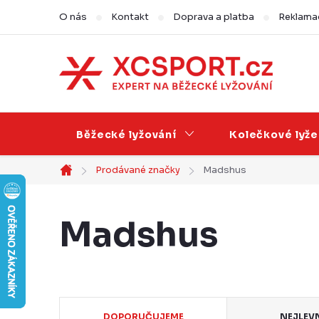
Přejít
O nás
Kontakt
Doprava a platba
Reklamac
na
obsah
Běžecké lyžování
Kolečkové lyže
Prodávané značky
Madshus
Domů
Madshus
Ř
DOPORUČUJEME
NEJLEV