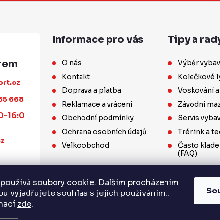
Informace pro vás
Tipy a rad
O nás
Výběr vybav
Kontakt
Kolečkové l
ort.cz
Doprava a platba
Voskování a
55 668
Reklamace a vrácení
Závodní maz
0-16:0
Obchodní podmínky
Servis vyba
Ochrana osobních údajů
Trénink a te
cz
Velkoobchod
Často klade
(FAQ)
používá soubory cookie. Dalším procházením
So
u vyjadřujete souhlas s jejich používáním..
rmací
zde
.