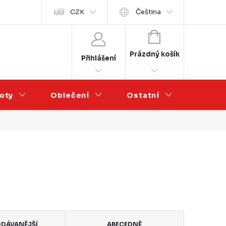
Velkoobchod
CZK
Čeština
NÁKUPNÍ
KOŠÍK
Prázdný košík
Přihlášení
oty
Oblečení
Ostatní
Výprod
DÁVANĚJŠÍ
ABECEDNĚ