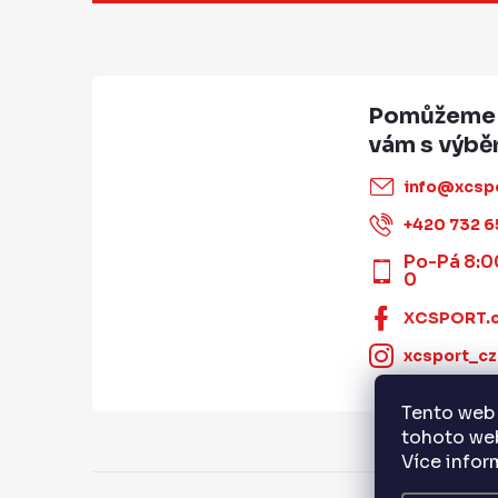
p
a
t
í
info
@
xcsp
+420 732 6
Po-Pá 8:0
0
XCSPORT.
xcsport_cz
Tento web 
tohoto web
Více info