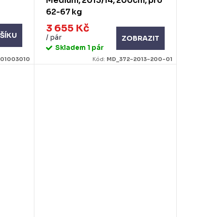
Medium, 2013/14, 200cm, pro
62-67 kg
3 655 Kč
ŠÍKU
/ pár
ZOBRAZIT
Skladem
1 pár
01003010
Kód:
MD_372-2013-200-01