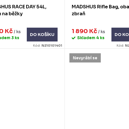
HUS RACE DAY 54L,
MADSHUS Rifle Bag, oba
 na běžky
zbraň
90 Kč
1 890 Kč
/ ks
/ ks
DO KOŠÍKU
DO KO
ladem
3 ks
Skladem
4 ks
Kód:
N210101401
Kód:
N
Nevyrábí se