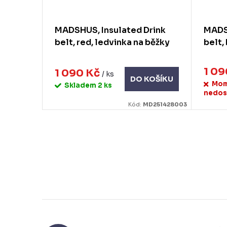
MADSHUS, Insulated Drink
MADSH
belt, red, ledvinka na běžky
belt,
1 0
1 090 Kč
/ ks
DO KOŠÍKU
Mom
Skladem
2 ks
nedos
Kód:
MD251428003
O
v
l
á
d
a