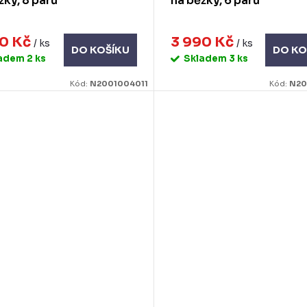
žky, 8 párů
na běžky, 6 párů
90 Kč
3 990 Kč
/ ks
/ ks
DO KOŠÍKU
DO KO
ladem
2 ks
Skladem
3 ks
Kód:
N2001004011
Kód:
N20