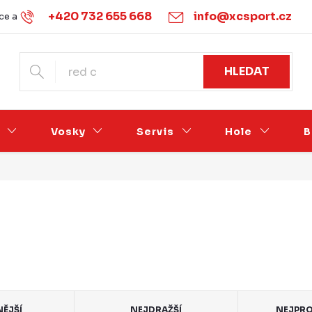
+420 732 655 668
info@xcsport.cz
e a vrácení
Obchodní podmínky
Ochrana osobních údajů
HLEDAT
Vosky
Servis
Hole
B
NĚJŠÍ
NEJDRAŽŠÍ
NEJPRO