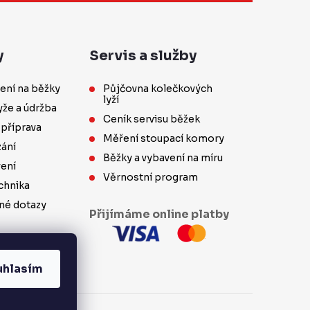
y
Servis a služby
ení na běžky
Půjčovna kolečkových
lyží
yže a údržba
Ceník servisu běžek
 příprava
Měření stoupací komory
ání
Běžky a vybavení na míru
vení
Věrnostní program
chnika
né dotazy
Přijímáme online platby
uhlasím