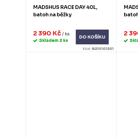
MADSHUS RACE DAY 40L,
MADS
batoh na běžky
batoh
2 390 Kč
2 3
/ ks
DO KOŠÍKU
Skladem
2 ks
Sk
Kód:
N210101301