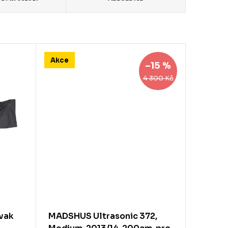
Akce
–15 %
4 300 Kč
vak
MADSHUS Ultrasonic 372,