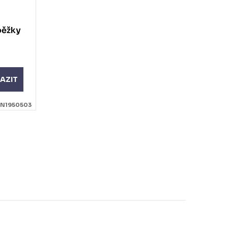
běžky
AZIT
N1950503