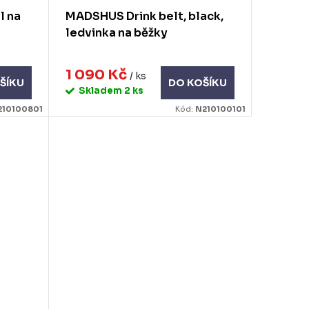
l na
MADSHUS Drink belt, black,
ledvinka na běžky
1 090 Kč
/ ks
ŠÍKU
DO KOŠÍKU
Skladem
2 ks
210100801
Kód:
N210100101