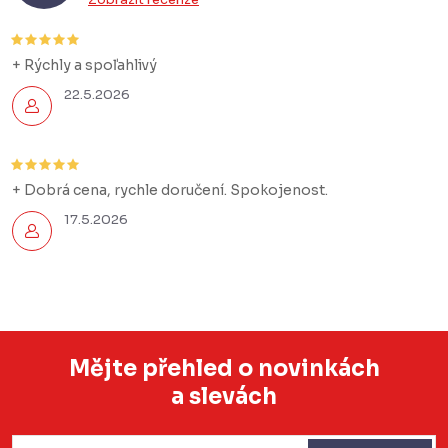
í
p
r
+ Rýchly a spoľahlivý
v
22.5.2026
k
y
v
+ Dobrá cena, rychle doručení. Spokojenost.
ý
p
17.5.2026
i
s
u
Mějte přehled o novinkách
a slevách
Z
á