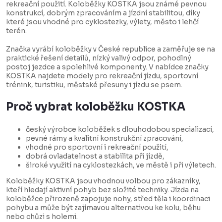
rekreační použití. Koloběžky KOSTKA jsou známé pevnou
konstrukcí, dobrým zpracováním a jízdní stabilitou, díky
které jsou vhodné pro cyklostezky, výlety, město i lehčí
terén.
Značka vyrábí koloběžky v České republice a zaměřuje se na
praktické řešení detailů, nízký valivý odpor, pohodlný
postoj jezdce a spolehlivé komponenty. V nabídce značky
KOSTKA najdete modely pro rekreační jízdu, sportovní
trénink, turistiku, městské přesuny i jízdu se psem.
Proč vybrat koloběžku KOSTKA
český výrobce koloběžek s dlouhodobou specializací,
pevné rámy a kvalitní konstrukční zpracování,
vhodné pro sportovní i rekreační použití,
dobrá ovladatelnost a stabilita při jízdě,
široké využití na cyklostezkách, ve městě i při výletech.
Koloběžky KOSTKA jsou vhodnou volbou pro zákazníky,
kteří hledají aktivní pohyb bez složité techniky. Jízda na
koloběžce přirozeně zapojuje nohy, střed těla i koordinaci
pohybu a může být zajímavou alternativou ke kolu, běhu
nebo chůzi s holemi.