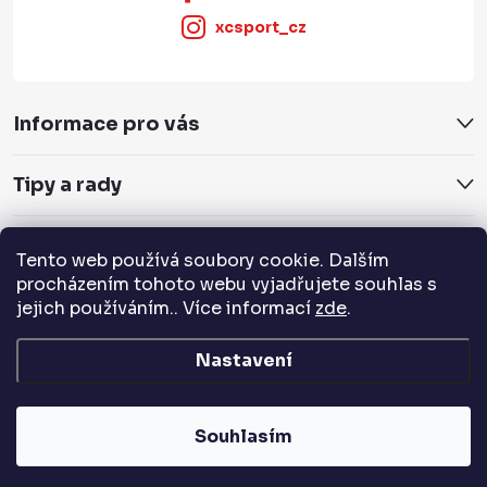
xcsport_cz
Informace pro vás
Tipy a rady
Servis a služby
Tento web používá soubory cookie. Dalším
procházením tohoto webu vyjadřujete souhlas s
Přijímáme online platby
jejich používáním.. Více informací
zde
.
Nastavení
Copyright 2026
XCSPORT.cz
. Všechna práva vyhrazena.
Souhlasím
Vytvořil Shoptet