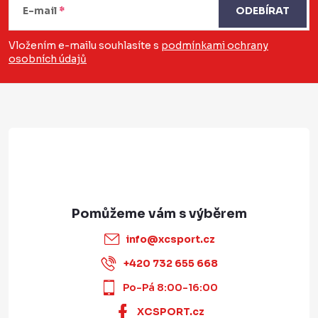
E-mail
ODEBÍRAT
p
a
Vložením e-mailu souhlasíte s
podmínkami ochrany
osobních údajů
t
í
info
@
xcsport.cz
+420 732 655 668
Po-Pá 8:00-16:00
XCSPORT.cz