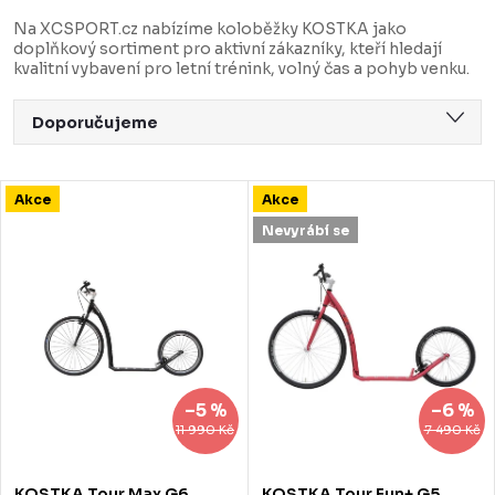
Na XCSPORT.cz nabízíme koloběžky KOSTKA jako
doplňkový sortiment pro aktivní zákazníky, kteří hledají
kvalitní vybavení pro letní trénink, volný čas a pohyb venku.
Ř
Doporučujeme
a
Nejlevnější
z
V
Akce
Akce
Nejdražší
e
ý
Nevyrábí se
Nejprodávanější
n
p
Abecedně
í
i
p
s
r
p
–5 %
–6 %
o
r
11 990 Kč
7 490 Kč
d
o
KOSTKA Tour Max G6,
KOSTKA Tour Fun+ G5