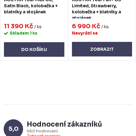
u
d
Satin Black, kolobežka +
Limited, Strawberry,
blatníky a stojánek
kolobežka + blatníky a
k
u
stojánek
t
11 390 Kč
6 990 Kč
k
/ ks
/ ks
Skladem
1 ks
Nevyrábí se
ů
t
ů
ZOBRAZIT
DO KOŠÍKU
O
v
l
á
d
a
Hodnocení zákazníků
c
5,0
560 hodnocení
Zobrazit recenze