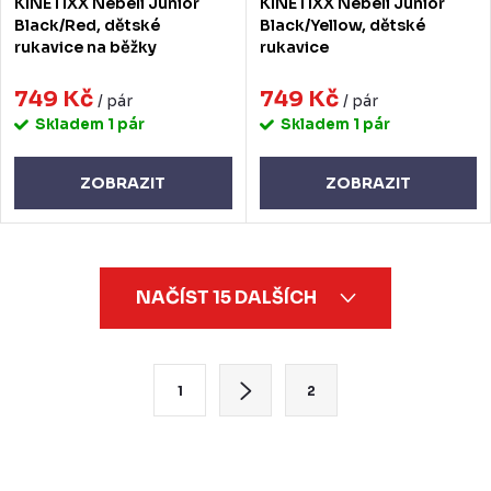
KINETIXX Nebeli Junior
KINETIXX Nebeli Junior
Black/Red, dětské
Black/Yellow, dětské
rukavice na běžky
rukavice
749 Kč
749 Kč
/ pár
/ pár
Skladem
1 pár
Skladem
1 pár
ZOBRAZIT
ZOBRAZIT
O
NAČÍST 15 DALŠÍCH
v
l
á
S
1
2
d
t
a
r
c
á