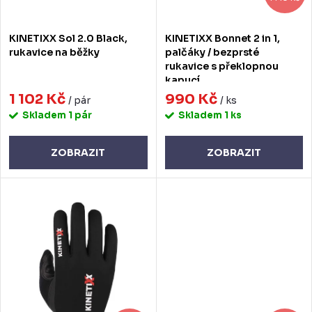
o
r
d
o
KINETIXX Sol 2.0 Black,
KINETIXX Bonnet 2 in 1,
u
d
rukavice na běžky
palčáky / bezprsté
rukavice s překlopnou
k
u
kapucí
t
1 102 Kč
990 Kč
k
/ pár
/ ks
Skladem
1 pár
Skladem
1 ks
ů
t
ů
ZOBRAZIT
ZOBRAZIT