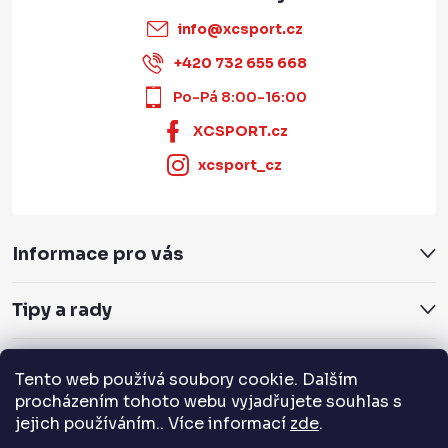
info
@
xcsport.cz
+420 732 655 668
Po-Pá 8:00-16:00
XCSPORT.cz
xcsport_cz
Informace pro vás
Tipy a rady
Servis a služby
Tento web používá soubory cookie. Dalším
procházením tohoto webu vyjadřujete souhlas s
Přijímáme online platby
jejich používáním.. Více informací
zde
.