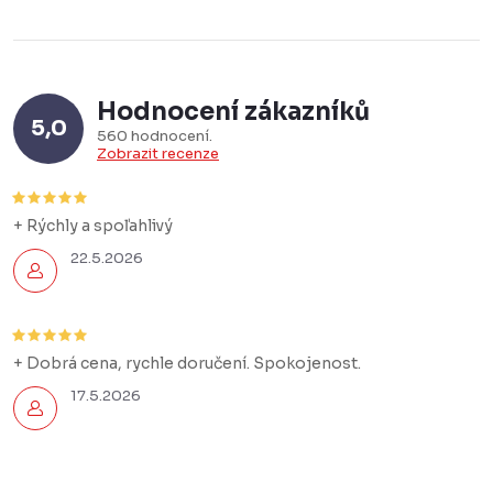
í
n
p
k
r
o
v
v
Hodnocení zákazníků
k
5,0
á
560 hodnocení
y
Zobrazit recenze
n
v
í
ý
+ Rýchly a spoľahlivý
p
22.5.2026
i
s
u
+ Dobrá cena, rychle doručení. Spokojenost.
17.5.2026