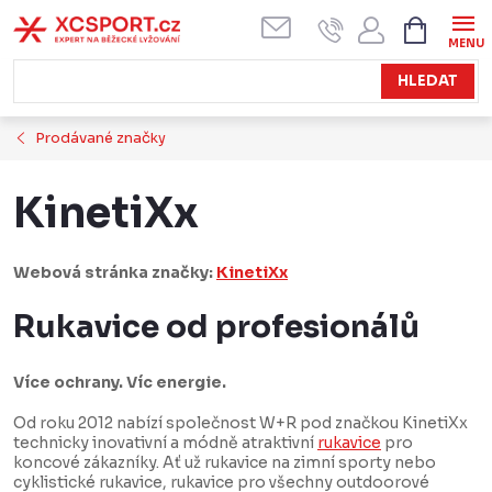
Přejít
NÁKUPN
KOŠÍK
na
obsah
HLEDAT
Prodávané značky
KinetiXx
Webová stránka značky:
KinetiXx
Rukavice od profesionálů
Více ochrany. Víc energie.
Od roku 2012 nabízí společnost W+R pod značkou KinetiXx
technicky inovativní a módně atraktivní
rukavice
pro
koncové zákazníky. Ať už rukavice na zimní sporty nebo
cyklistické rukavice, rukavice pro všechny outdoorové