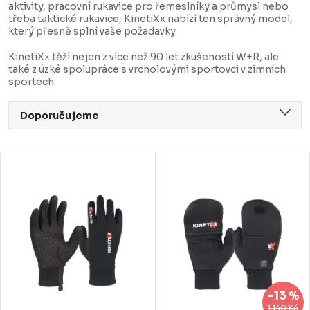
aktivity, pracovní rukavice pro řemeslníky a průmysl nebo
třeba taktické rukavice, KinetiXx nabízí ten správný model,
který přesně splní vaše požadavky.
KinetiXx těží nejen z více než 90 let zkušeností W+R, ale
také z úzké spolupráce s vrcholovými sportovci v zimních
sportech.
Ř
Doporučujeme
a
Nejlevnější
z
V
Nejdražší
e
ý
Nejprodávanější
n
p
Abecedně
í
i
p
s
r
p
–13 %
1 140 Kč