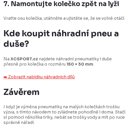
7. Namontujte kolečko zpět na lyži
Vraťte osu kolečka, utáhněte a ujistěte se, že se volně otáčí.
Kde koupit náhradní pneu a
duše?
Na
XCSPORT.cz
najdete náhradní pneumatiky i duše
přesně pro kolečka o rozměru
150 × 30 mm
.
➡️ Zobrazit nabídku náhradních dílů
Závěrem
I když je výměna pneumatiky na malých kolečkách trošku
výzva, s tímto návodem to zvládnete pohodlně i doma. Stačí
si pomoci několika triky, nebát se trošky vody a mít po ruce
správné nářadí.