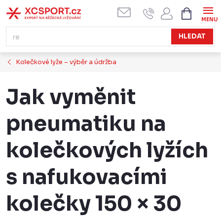
Přejít
NÁKUPN
KOŠÍK
na
obsah
HLEDAT
Kolečkové lyže – výběr a údržba
Jak vyměnit
pneumatiku na
kolečkových lyžích
s nafukovacími
kolečky 150 × 30