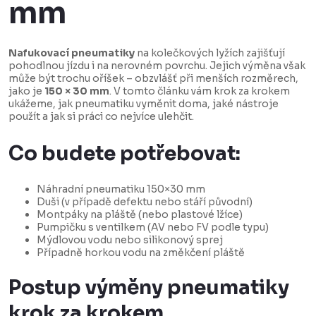
mm
Nafukovací pneumatiky
na kolečkových lyžích zajišťují
pohodlnou jízdu i na nerovném povrchu. Jejich výměna však
může být trochu oříšek – obzvlášť při menších rozměrech,
jako je
150 × 30 mm
. V tomto článku vám krok za krokem
ukážeme, jak pneumatiku vyměnit doma, jaké nástroje
použít a jak si práci co nejvíce ulehčit.
Co budete potřebovat:
Náhradní pneumatiku 150×30 mm
Duši (v případě defektu nebo stáří původní)
Montpáky na pláště (nebo plastové lžíce)
Pumpičku s ventilkem (AV nebo FV podle typu)
Mýdlovou vodu nebo silikonový sprej
Případně horkou vodu na změkčení pláště
Postup výměny pneumatiky
krok za krokem