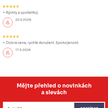
+ Rýchly a spoľahlivý
22.5.2026
+ Dobrá cena, rychle doručení. Spokojenost.
17.5.2026
Mějte přehled o novinkách
a slevách
Z
á