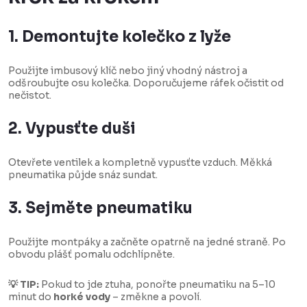
1. Demontujte kolečko z lyže
Použijte imbusový klíč nebo jiný vhodný nástroj a
odšroubujte osu kolečka. Doporučujeme ráfek očistit od
nečistot.
2. Vypusťte duši
Otevřete ventilek a kompletně vypusťte vzduch. Měkká
pneumatika půjde snáz sundat.
3. Sejměte pneumatiku
Použijte montpáky a začněte opatrně na jedné straně. Po
obvodu plášť pomalu odchlípněte.
💡 TIP:
Pokud to jde ztuha, ponořte pneumatiku na 5–10
minut do
horké vody
– změkne a povolí.