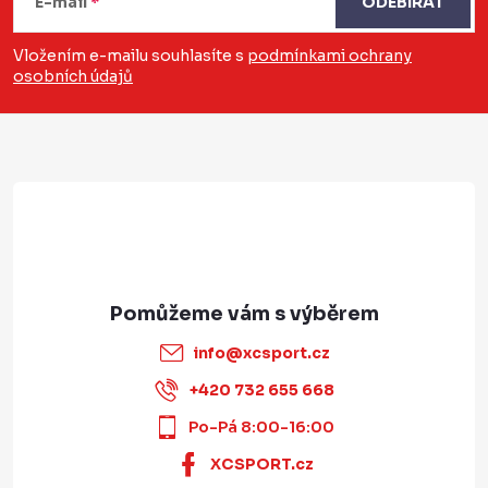
E-mail
ODEBÍRAT
p
a
Vložením e-mailu souhlasíte s
podmínkami ochrany
osobních údajů
t
í
info
@
xcsport.cz
+420 732 655 668
Po-Pá 8:00-16:00
XCSPORT.cz