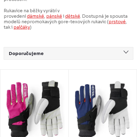
Rukavice na běžky vyrábí
v
provedení
dámské
,
pánské
i
dětské
. Dostupná je spousta
modelů nepromokavých gore-texových rukavic (
prstové
,
tak i
palčáky
)
Ř
Doporučujeme
a
Nejlevnější
z
V
Nejdražší
e
ý
Nejprodávanější
n
p
Abecedně
í
i
p
s
r
p