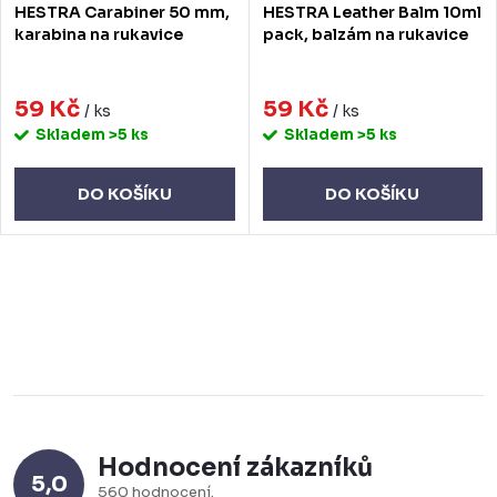
HESTRA Carabiner 50 mm,
HESTRA Leather Balm 10ml
karabina na rukavice
pack, balzám na rukavice
59 Kč
59 Kč
/ ks
/ ks
Skladem
>5 ks
Skladem
>5 ks
DO KOŠÍKU
DO KOŠÍKU
O
v
l
á
d
a
Hodnocení zákazníků
c
5,0
560 hodnocení