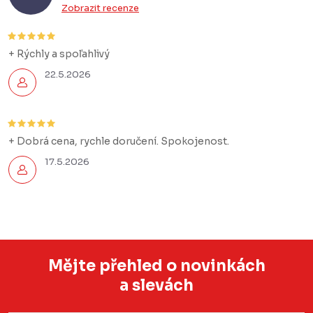
í
Zobrazit recenze
p
r
+ Rýchly a spoľahlivý
v
22.5.2026
k
y
v
+ Dobrá cena, rychle doručení. Spokojenost.
ý
p
17.5.2026
i
s
u
Mějte přehled o novinkách
a slevách
Z