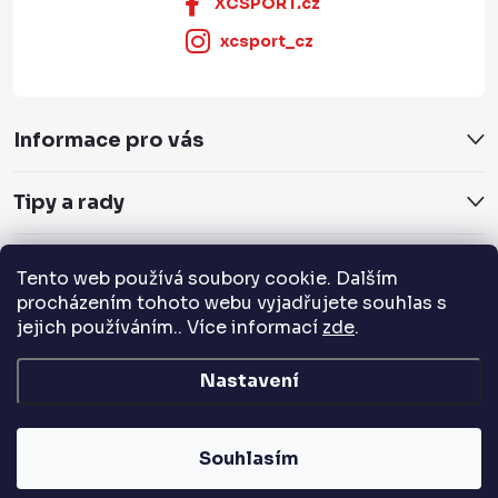
XCSPORT.cz
xcsport_cz
Informace pro vás
Tipy a rady
Servis a služby
Tento web používá soubory cookie. Dalším
procházením tohoto webu vyjadřujete souhlas s
Přijímáme online platby
jejich používáním.. Více informací
zde
.
Nastavení
Copyright 2026
XCSPORT.cz
. Všechna práva vyhrazena.
Souhlasím
Vytvořil Shoptet