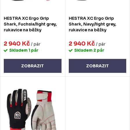
o
r
d
o
HESTRA XC Ergo Grip
HESTRA XC Ergo Grip
u
d
Shark, Fuchsia/light grey,
Shark, Navy/light grey,
rukavice na běžky
rukavice na běžky
k
u
t
2 940 Kč
2 940 Kč
k
/ pár
/ pár
Skladem
1 pár
Skladem
2 pár
ů
t
ů
ZOBRAZIT
ZOBRAZIT