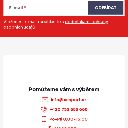
á
E-mail
ODEBÍRAT
p
a
Vložením e-mailu souhlasíte s
podmínkami ochrany
osobních údajů
t
í
info
@
xcsport.cz
+420 732 655 668
Po-Pá 8:00-16:00