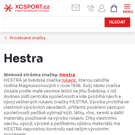
Přejít
NÁKUPN
KOŠÍK
na
obsah
HLEDAT
Prodávané značky
Hestra
Webová stránka značky:
Hestra
HESTRA je švédská značka
rukavic
, kterou založila
rodina Magnussonových v roce 1936. Svůj název značka
získala podle malé vesnice ležící na jihu Švédska, v níž
dodnes sídlí centrála společnosti a kde probíhá návrh a
vývoj veškerých rukavic značky HESTRA. Výroba probíhá ve
vlastních výrobních závodech, přičemž pověření zástupci
společnosti pečlivě vybírají kůži, látky, vlnu, semiš a další
materiály používané na výrobu rukavic. Díky vlastnímu
návrhu, vývoji, výrobě a pečlivému výběru materiálů má
HESTRA naprostou kontrolu nad celým výrobním
procesem.