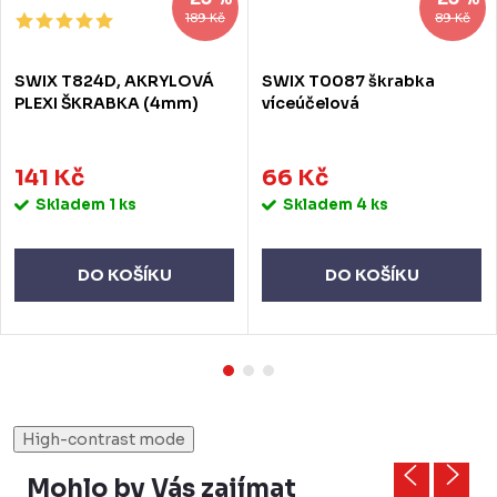
189 Kč
89 Kč
SWIX T824D, AKRYLOVÁ
SWIX T0087 škrabka
PLEXI ŠKRABKA (4mm)
víceúčelová
141 Kč
66 Kč
Skladem
1 ks
Skladem
4 ks
DO KOŠÍKU
DO KOŠÍKU
High-contrast mode
Mohlo by Vás zajímat