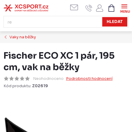
Přejít
NÁKUPN
KOŠÍK
na
obsah
HLEDAT
Vaky na běžky
Fischer ECO XC 1 pár, 195
cm, vak na běžky
Neohodnoceno
Podrobnosti hodnocení
Kód produktu:
Z02619