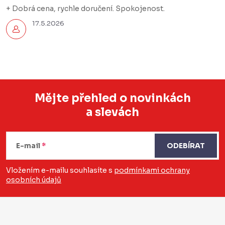
+ Dobrá cena, rychle doručení. Spokojenost.
17.5.2026
Mějte přehled o novinkách
a slevách
Z
á
E-mail
ODEBÍRAT
p
a
Vložením e-mailu souhlasíte s
podmínkami ochrany
osobních údajů
t
í