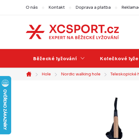
Přejít
O nás
Kontakt
Doprava a platba
Reklamac
na
obsah
Běžecké lyžování
Kolečkové lyže
Hole
Nordic walking hole
Teleskopické 
Domů