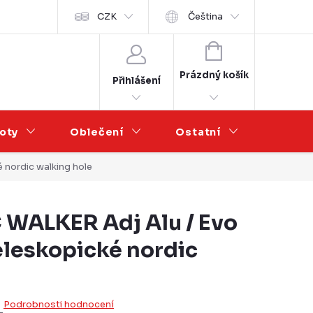
Velkoobchod
CZK
Čeština
NÁKUPNÍ
KOŠÍK
Prázdný košík
Přihlášení
oty
Oblečení
Ostatní
Výprod
 nordic walking hole
WALKER Adj Alu / Evo
eleskopické nordic
Podrobnosti hodnocení