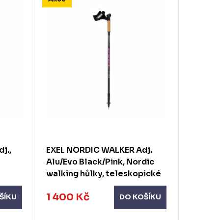
j.,
EXEL NORDIC WALKER Adj.
EXEL N
Alu/Evo Black/Pink, Nordic
Foldabl
walking hůlky, teleskopické
Black/
ické
walkin
1 400 Kč
1 442
ŠÍKU
DO KOŠÍKU