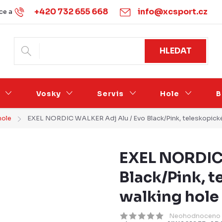
+420 732 655 668
info@xcsport.cz
e a vrácení
Obchodní podmínky
Ochrana osobních údajů
HLEDAT
Vosky
Servis
Hole
B
hole
EXEL NORDIC WALKER Adj Alu / Evo Black/Pink, teleskopické
EXEL NORDIC 
Black/Pink, t
walking hole
Neohodnoceno