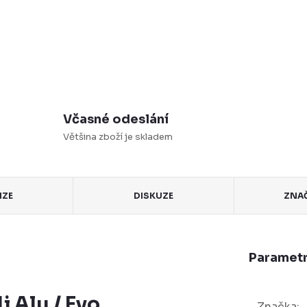
Včasné odeslání
Většina zboží je skladem
NZE
DISKUZE
ZNA
Parametr
 Alu / Evo
Značka
: