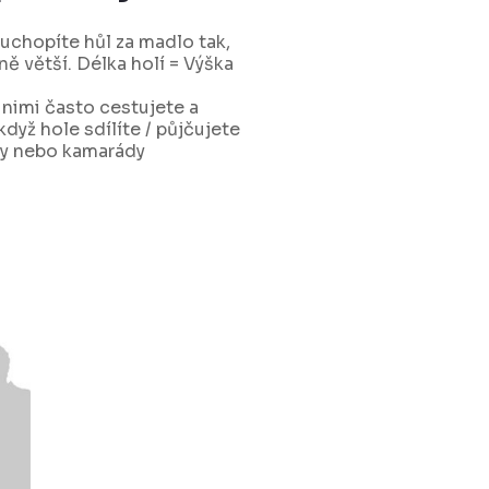
 uchopíte hůl za madlo tak,
ně větší. Délka holí = Výška
 nimi často cestujete a
dyž hole sdílíte / půjčujete
íky nebo kamarády