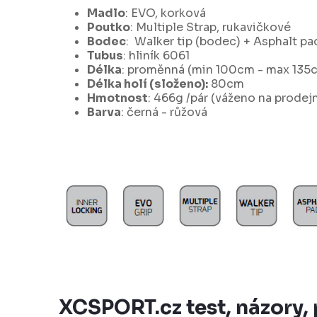
Madlo
: EVO, korková
Poutko
: Multiple Strap, rukavičkové
Bodec
: Walker tip (bodec) + Asphalt pa
Tubus
: hliník 6061
Délka
: proměnná (min 100cm - max 135
Délka holí (složeno):
80cm
Hmotnost
: 466g /pár (váženo na prodej
Barva
: černá - růžová
XCSPORT.cz test, názory,