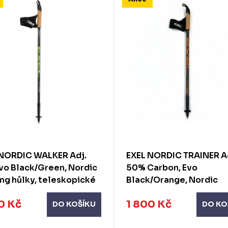
 NORDIC WALKER Adj.
EXEL NORDIC TRAINER Ad
vo Black/Green, Nordic
50% Carbon, Evo
ng hůlky, teleskopické
Black/Orange, Nordic
walking hůlky, teleskop
0 Kč
1 800 Kč
DO KOŠÍKU
DO KO