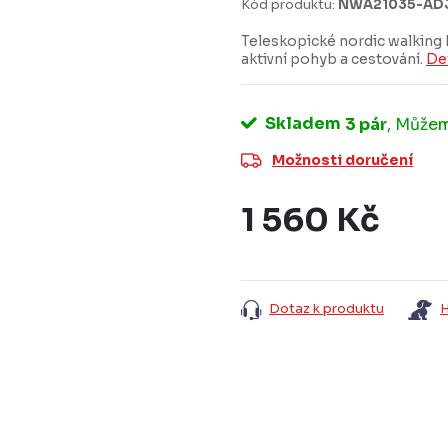
Kód produktu:
NWA21035-AD
Teleskopické nordic walking 
aktivní pohyb a cestování.
De
Skladem
3 pár
Možnosti doručení
1 560 Kč
Měrná
cena:
Dotaz k produktu
H