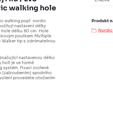
dic walking hole
Produkt n
dic walking popř. nordic
ožňují nastavení délky
Nordic
 hole délku 80 cm. Hole
čkovým poutkem Multiple
 Walker tip s odnímatelnou
značující nastavenou délku
 holí je ve formě
 systém. Fixaci zvolené
ím (zašroubením) spodního
ovolení provedete otočením