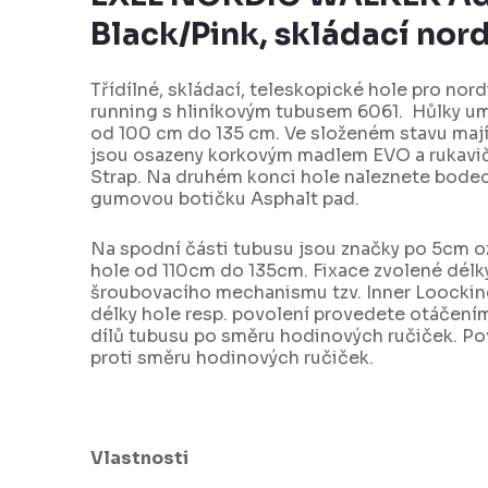
Black/Pink, skládací nor
Třídílné, skládací, teleskopické hole pro nor
running s hliníkovým tubusem 6061. Hůlky um
od 100 cm do 135 cm. Ve složeném stavu mají
jsou osazeny korkovým madlem EVO a rukavi
Strap. Na druhém konci hole naleznete bodec
gumovou botičku Asphalt pad.
Na spodní části tubusu jsou značky po 5cm o
hole od 110cm do 135cm. Fixace zvolené délky
šroubovacího mechanismu tzv. Inner Loocking
délky hole resp. povolení provedete otáčen
dílů tubusu po směru hodinových ručiček. P
proti směru hodinových ručiček.
Vlastnosti