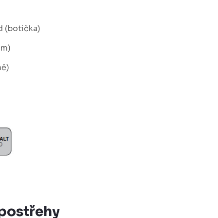
d (botička)
cm)
ně)
 postřehy