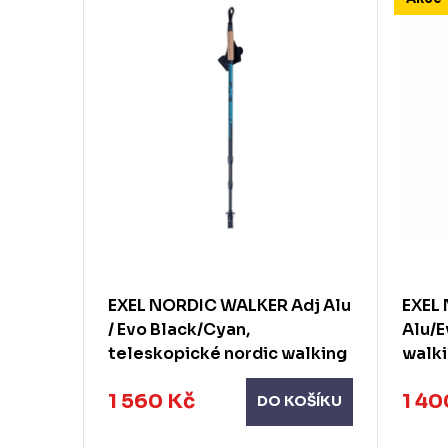
EXEL NORDIC WALKER Adj Alu
EXEL
bon
/ Evo Black/Cyan,
Alu/E
rdic
teleskopické nordic walking
walki
hole
1 560 Kč
1 40
KOŠÍKU
DO KOŠÍKU