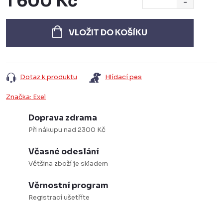
1 600 Kč
Měrná
cena:
VLOŽIT DO KOŠÍKU
Dotaz k produktu
Hlídací pes
Značka:
Exel
Doprava zdrama
Při nákupu nad 2300 Kč
Včasné odeslání
Většina zboží je skladem
Věrnostní program
Registrací ušetříte