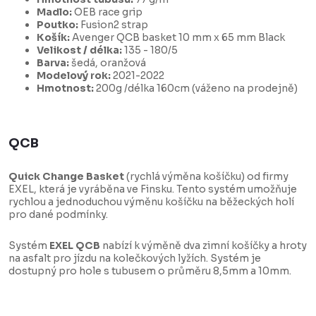
Madlo:
OEB race grip
Poutko:
Fusion2 strap
Košík:
Avenger QCB basket 10 mm x 65 mm Black
Velikost / délka:
135 - 180/5
Barva:
šedá, oranžová
Modelový rok:
2021-2022
Hmotnost:
200g /délka 160cm (váženo na prodejně)
QCB
Quick Change Basket
(rychlá výměna košíčku) od firmy
EXEL, která je vyráběna ve Finsku. Tento systém umožňuje
rychlou a jednoduchou výměnu košíčku na běžeckých holí
pro dané podmínky.
Systém
EXEL QCB
nabízí k výměně dva zimní košíčky a hroty
na asfalt pro jízdu na kolečkových lyžích. Systém je
dostupný pro hole s tubusem o průměru 8,5mm a 10mm.