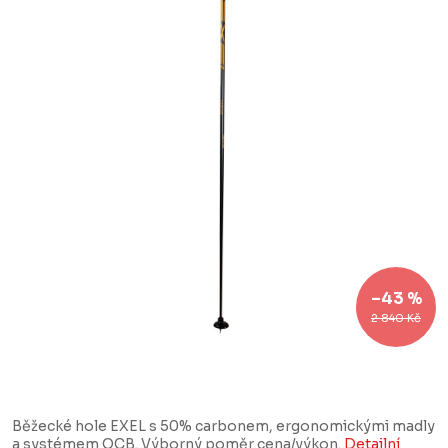
–43 %
2 840 Kč
Běžecké hole EXEL s 50% carbonem, ergonomickými madly
a systémem QCB. Výborný poměr cena/výkon.
Detailní