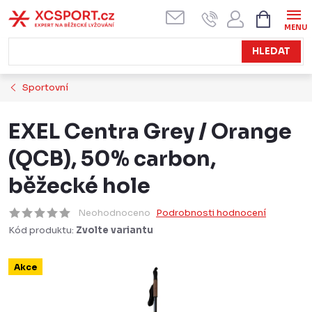
Přejít
NÁKUPN
KOŠÍK
na
obsah
HLEDAT
Sportovní
EXEL Centra Grey / Orange
(QCB), 50% carbon,
běžecké hole
Neohodnoceno
Podrobnosti hodnocení
Kód produktu:
Zvolte variantu
Akce