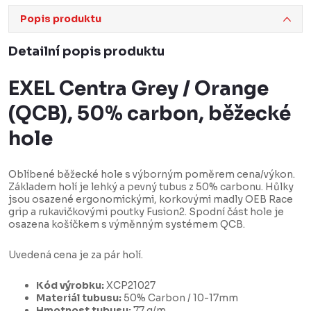
Popis produktu
Detailní popis produktu
EXEL Centra Grey / Orange
(QCB), 50% carbon, běžecké
hole
Oblíbené běžecké hole s výborným poměrem cena/výkon.
Základem holí je lehký a pevný tubus z 50% carbonu. Hůlky
jsou osazené ergonomickými, korkovými madly OEB Race
grip a rukavičkovými poutky Fusion2. Spodní část hole je
osazena košíčkem s výměnným systémem QCB.
Uvedená cena je za pár holí.
Kód výrobku:
XCP21027
Materiál tubusu:
50% Carbon / 10-17mm
Hmotnost tubusu:
77 g/m