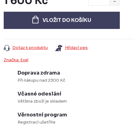
1 600 Kč
Měrná
cena:
VLOŽIT DO KOŠÍKU
Dotaz k produktu
Hlídací pes
Značka:
Exel
Doprava zdrama
Při nákupu nad 2300 Kč
Včasné odeslání
Většina zboží je skladem
Věrnostní program
Registrací ušetříte