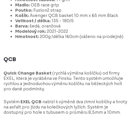
Madlo:
OEB race grip
Poutko:
Fusion2 strap
Košík:
Avenger QCB basket 10 mm x 65 mm Black
Velikost / délka:
135 - 180/5
Barva:
šedá, oranžová
Modelový rok:
2021-2022
Hmotnost:
200g /délka 160cm (váženo na prodejně)
QCB
Quick Change Basket
(rychlá výměna košíčku) od firmy
EXEL, která je vyráběna ve Finsku. Tento systém umožňuje
rychlou a jednoduchou výměnu košíčku na běžeckých holí
pro dané podmínky.
Systém
EXEL QCB
nabízí k výměně dva zimní košíčky a hroty
na asfalt pro jízdu na kolečkových lyžích. Systém je
dostupný pro hole s tubusem o průměru 8,5mm a 10mm.