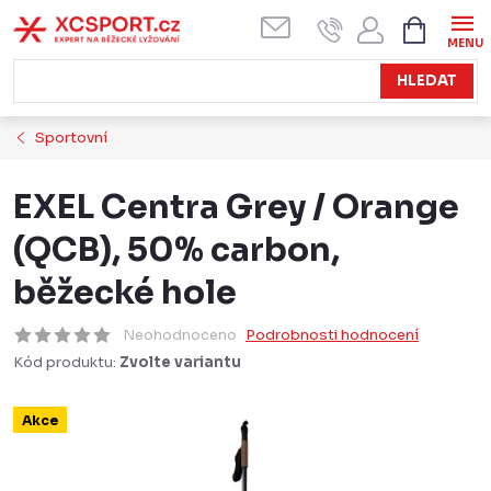
Přejít
NÁKUPN
KOŠÍK
na
obsah
HLEDAT
Sportovní
EXEL Centra Grey / Orange
(QCB), 50% carbon,
běžecké hole
Neohodnoceno
Podrobnosti hodnocení
Kód produktu:
Zvolte variantu
Akce