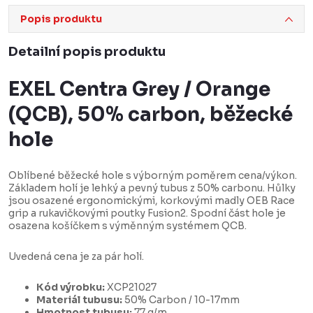
Popis produktu
Detailní popis produktu
EXEL Centra Grey / Orange
(QCB), 50% carbon, běžecké
hole
Oblíbené běžecké hole s výborným poměrem cena/výkon.
Základem holí je lehký a pevný tubus z 50% carbonu. Hůlky
jsou osazené ergonomickými, korkovými madly OEB Race
grip a rukavičkovými poutky Fusion2. Spodní část hole je
osazena košíčkem s výměnným systémem QCB.
Uvedená cena je za pár holí.
Kód výrobku:
XCP21027
Materiál tubusu:
50% Carbon / 10-17mm
Hmotnost tubusu:
77 g/m