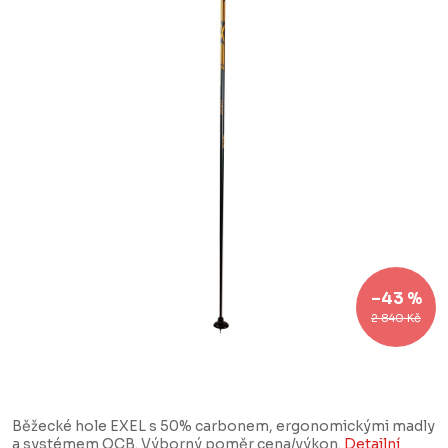
–43 %
2 840 Kč
Běžecké hole EXEL s 50% carbonem, ergonomickými madly
a systémem QCB. Výborný poměr cena/výkon.
Detailní